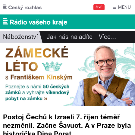
Přejít k hlavnímu obsahu
MENU
ŽIVĚ
Náboženství
Jak nás naladíte
Více
…
Postoj Čechů k Izraeli 7. říjen téměř
nezměnil. Začne Šavuot. A v Praze byla
historička Dina Porat