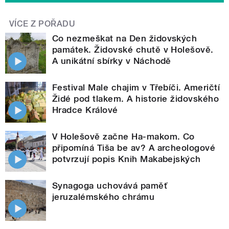
VÍCE Z POŘADU
Co nezmeškat na Den židovských
památek. Židovské chutě v Holešově.
A unikátní sbírky v Náchodě
Festival Male chajim v Třebíči. Američtí
Židé pod tlakem. A historie židovského
Hradce Králové
V Holešově začne Ha-makom. Co
připomíná Tiša be av? A archeologové
potvrzují popis Knih Makabejských
Synagoga uchovává paměť
jeruzalémského chrámu