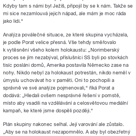
Kdyby tam s námi byl Ježíš, připojil by se k nám. Takže se
mi sice nezamlouvá jejich nápad, ale mám je moc ráda
jako lidi.“
Analýza poválečné situace, ze které skupina vycházela,
je podle Porat velice přesná. Vše tehdy směřovalo
k vytěsnění všeho kolem holokaustu: „Norimberský
proces se jím nezabýval, příslušníci SS byli po stovkách
tisíc posláni domů, Amerika postavila Německo zase na
nohy. Nikdo nebyl za holokaust potrestán, nikdo neměl v
úmyslu uchovávat ho v paměti. Oni to pochopili a
správně ve své analýze pojmenovali,“ říká Porat a
dodává: „Hledali ovšem nesprávné řešení v pomstě,
místo aby vsadili na vzdělávání a celosvětovou mediální
kampaň, ke které jsme dospěli později.“
Plán skupiny nakonec selhal. Její varování ale zůstalo.
„Aby se na holokaust nezapomnělo. A aby byl obezřetný