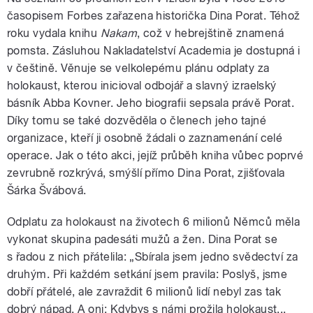
časopisem Forbes zařazena historička Dina Porat. Téhož
roku vydala knihu
Nakam
, což v hebrejštině znamená
pomsta. Zásluhou Nakladatelství Academia je dostupná i
v češtině. Věnuje se velkolepému plánu odplaty za
holokaust, kterou inicioval odbojář a slavný izraelský
básník Abba Kovner. Jeho biografii sepsala právě Porat.
Díky tomu se také dozvěděla o členech jeho tajné
organizace, kteří ji osobně žádali o zaznamenání celé
operace. Jak o této akci, jejíž průběh kniha vůbec poprvé
zevrubně rozkrývá, smýšlí přímo Dina Porat, zjišťovala
Šárka Švábová.
Odplatu za holokaust na životech 6 milionů Němců měla
vykonat skupina padesáti mužů a žen. Dina Porat se
s řadou z nich přátelila: „Sbírala jsem jedno svědectví za
druhým. Při každém setkání jsem pravila: Poslyš, jsme
dobří přátelé, ale zavraždit 6 milionů lidí nebyl zas tak
dobrý nápad. A oni: Kdybys s námi prožila holokaust...