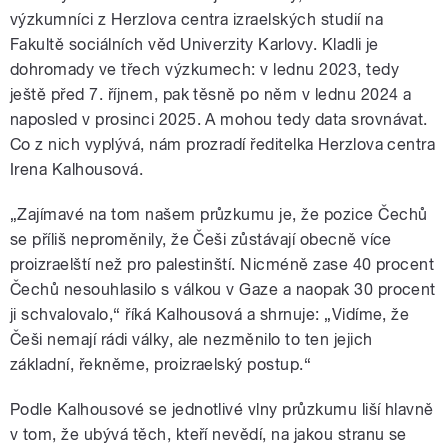
výzkumníci z Herzlova centra izraelských studií na
Fakultě sociálních věd Univerzity Karlovy. Kladli je
dohromady ve třech výzkumech: v lednu 2023, tedy
ještě před 7. říjnem, pak těsně po něm v lednu 2024 a
naposled v prosinci 2025. A mohou tedy data srovnávat.
Co z nich vyplývá, nám prozradí ředitelka Herzlova centra
Irena Kalhousová.
„Zajímavé na tom našem průzkumu je, že pozice Čechů
se příliš neproměnily, že Češi zůstávají obecně více
proizraelští než pro palestinští. Nicméně zase 40 procent
Čechů nesouhlasilo s válkou v Gaze a naopak 30 procent
ji schvalovalo,“ říká Kalhousová a shrnuje: „Vidíme, že
Češi nemají rádi války, ale nezměnilo to ten jejich
základní, řekněme, proizraelský postup.“
Podle Kalhousové se jednotlivé vlny průzkumu liší hlavně
v tom, že ubývá těch, kteří nevědí, na jakou stranu se