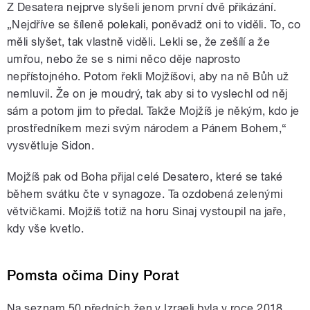
Z Desatera nejprve slyšeli jenom první dvě přikázání.
„Nejdříve se šíleně polekali, poněvadž oni to viděli. To, co
měli slyšet, tak vlastně viděli. Lekli se, že zešílí a že
umřou, nebo že se s nimi něco děje naprosto
nepřístojného. Potom řekli Mojžíšovi, aby na ně Bůh už
nemluvil. Že on je moudrý, tak aby si to vyslechl od něj
sám a potom jim to předal. Takže Mojžíš je někým, kdo je
prostředníkem mezi svým národem a Pánem Bohem,“
vysvětluje Sidon.
Mojžíš pak od Boha přijal celé Desatero, které se také
během svátku čte v synagoze. Ta ozdobená zelenými
větvičkami. Mojžíš totiž na horu Sinaj vystoupil na jaře,
kdy vše kvetlo.
Pomsta očima Diny Porat
Na seznam 50 předních žen v Izraeli byla v roce 2018