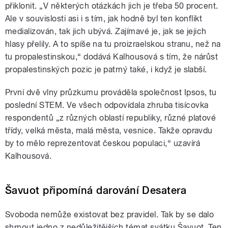
přiklonit. „V některých otázkách jich je třeba 50 procent.
Ale v souvislosti asi i s tím, jak hodně byl ten konflikt
medializován, tak jich ubývá. Zajímavé je, jak se jejich
hlasy přelily. A to spíše na tu proizraelskou stranu, než na
tu propalestinskou,“ dodává Kalhousová s tím, že nárůst
propalestinských pozic je patrný také, i když je slabší.
První dvě vlny průzkumu prováděla společnost Ipsos, tu
poslední STEM. Ve všech odpovídala zhruba tisícovka
respondentů „z různých oblastí republiky, různé platové
třídy, velká města, malá města, vesnice. Takže opravdu
by to mělo reprezentovat českou populaci,“ uzavírá
Kalhousová.
Šavuot připomíná darování Desatera
Svoboda nemůže existovat bez pravidel. Tak by se dalo
shrnout jedno z nedůležitějších témat svátku Šavuot. Ten