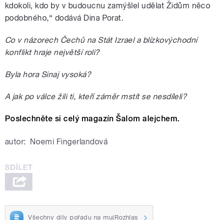
kdokoli, kdo by v budoucnu zamýšlel udělat Židům něco
podobného,“ dodává Dina Porat.
Co v názorech Čechů na Stát Izrael a blízkovýchodní
konflikt hraje největší roli?
Byla hora Sinaj vysoká?
A jak po válce žili ti, kteří záměr mstít se nesdíleli?
Poslechněte si celý magazín Šalom alejchem.
autor:
Noemi Fingerlandová
Všechny díly pořadu na mujRozhlas