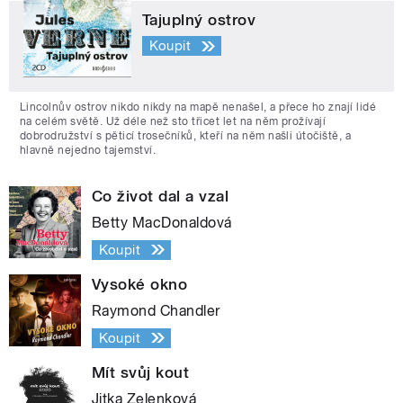
Tajuplný ostrov
Koupit
Lincolnův ostrov nikdo nikdy na mapě nenašel, a přece ho znají lidé
na celém světě. Už déle než sto třicet let na něm prožívají
dobrodružství s pěticí trosečníků, kteří na něm našli útočiště, a
hlavně nejedno tajemství.
Co život dal a vzal
Betty MacDonaldová
Koupit
Vysoké okno
Raymond Chandler
Koupit
Mít svůj kout
Jitka Zelenková