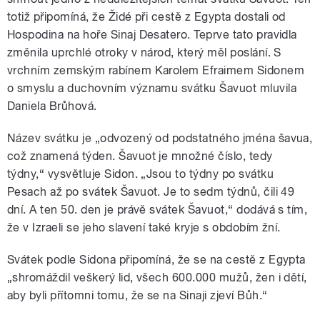
totiž připomíná, že Židé při cestě z Egypta dostali od
Hospodina na hoře Sinaj Desatero. Teprve tato pravidla
změnila uprchlé otroky v národ, který měl poslání. S
vrchním zemským rabínem Karolem Efraimem Sidonem
o smyslu a duchovním významu svátku Šavuot mluvila
Daniela Brůhová.
Název svátku je „odvozený od podstatného jména šavua,
což znamená týden. Šavuot je množné číslo, tedy
týdny,“ vysvětluje Sidon. „Jsou to týdny po svátku
Pesach až po svátek Šavuot. Je to sedm týdnů, čili 49
dní. A ten 50. den je právě svátek Šavuot,“ dodává s tím,
že v Izraeli se jeho slavení také kryje s obdobím žní.
Svátek podle Sidona připomíná, že se na cestě z Egypta
„shromáždil veškerý lid, všech 600.000 mužů, žen i dětí,
aby byli přítomni tomu, že se na Sinaji zjeví Bůh.“