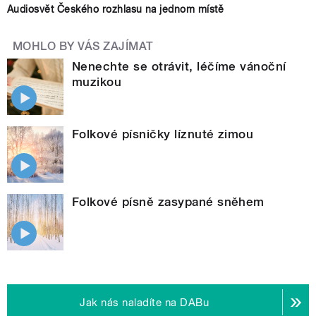
Audiosvět Českého rozhlasu na jednom místě
MOHLO BY VÁS ZAJÍMAT
Nenechte se otrávit, léčíme vánoční
muzikou
Folkové písničky líznuté zimou
Folkové písně zasypané sněhem
Jak nás naladíte na DABu