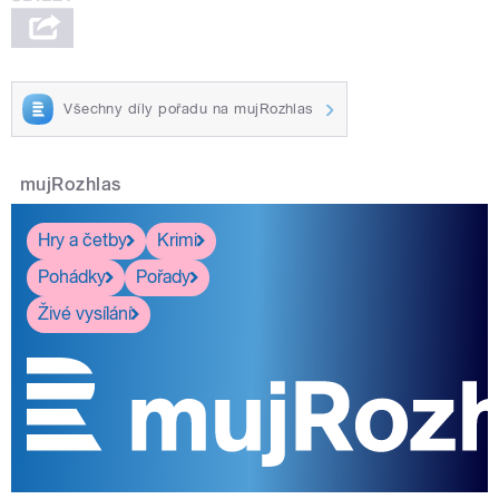
Všechny díly pořadu na mujRozhlas
mujRozhlas
Hry a četby
Krimi
Pohádky
Pořady
Živé vysílání