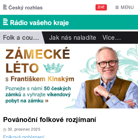
Přejít k hlavnímu obsahu
MENU
ŽIVĚ
Folk a country
Jak nás naladíte
Více
…
Povánoční folkové rozjímaní
30. prosinec 2025
Folková pohlazení