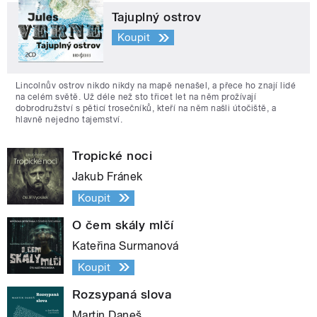
Tajuplný ostrov
Koupit
Lincolnův ostrov nikdo nikdy na mapě nenašel, a přece ho znají lidé
na celém světě. Už déle než sto třicet let na něm prožívají
dobrodružství s pěticí trosečníků, kteří na něm našli útočiště, a
hlavně nejedno tajemství.
Tropické noci
Jakub Fránek
Koupit
O čem skály mlčí
Kateřina Surmanová
Koupit
Rozsypaná slova
Martin Daneš