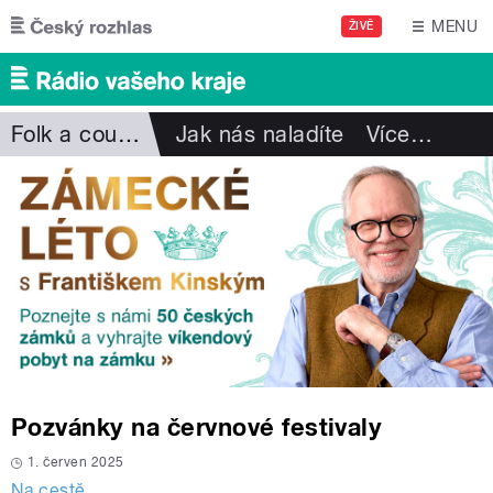
Přejít k hlavnímu obsahu
MENU
ŽIVĚ
Folk a country
Jak nás naladíte
Více
…
Pozvánky na červnové festivaly
1. červen 2025
Na cestě