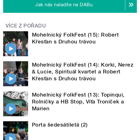
Jak nás naladíte na DABu
VÍCE Z POŘADU
Mohelnický FolkFest (15): Robert
Křesťan s Druhou trávou
Mohelnický FolkFest (14): Korki, Nerez
& Lucie, Spirituál kvartet a Robert
Křesťan s Druhou trávou
Mohelnický FolkFest (13): Topinqui,
Rolničky a HB Stop, Víťa Troníček a
Marien
Porta šedesátiletá (2)