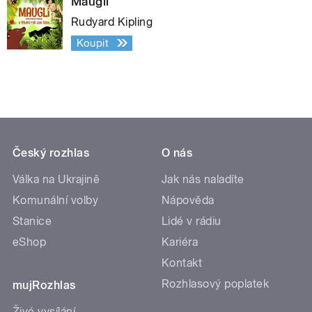
Mauglí
Rudyard Kipling
Koupit
Český rozhlas
O nás
Válka na Ukrajině
Jak nás naladíte
Komunální volby
Nápověda
Stanice
Lidé v rádiu
eShop
Kariéra
Kontakt
Rozhlasový poplatek
mujRozhlas
Živé vysílání