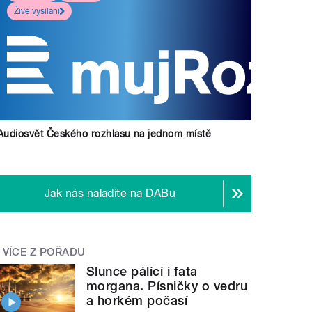
Živé vysílání
Audiosvět Českého rozhlasu na jednom místě
Jak nás naladíte na DABu
VÍCE Z POŘADU
Slunce pálící i fata
morgana. Písničky o vedru
a horkém počasí