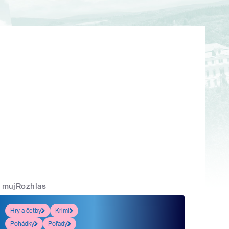
mujRozhlas
Hry a četby
Krimi
Pohádky
Pořady