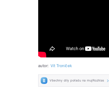
autor:
Vít Troníček
Všechny díly pořadu na mujRozhlas