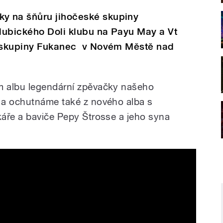
y na šňůru jihočeské skupiny
dubického Doli klubu na Payu May a Vt
a skupiny Fukanec v Novém Městě nad
 albu legendární zpěvačky našeho
 a ochutnáme také z nového alba s
áře a baviče Pepy Štrosse a jeho syna