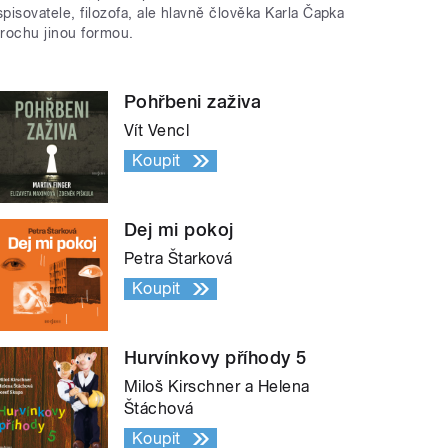
spisovatele, filozofa, ale hlavně člověka Karla Čapka
trochu jinou formou.
Pohřbeni zaživa
Vít Vencl
Koupit
Dej mi pokoj
Petra Štarková
Koupit
Hurvínkovy příhody 5
Miloš Kirschner a Helena
Štáchová
Koupit