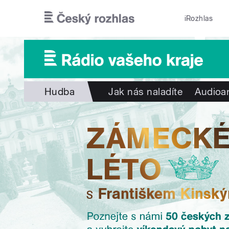
Přejít k hlavnímu obsahu
iRozhlas
Hudba
Jak nás naladíte
Audioar