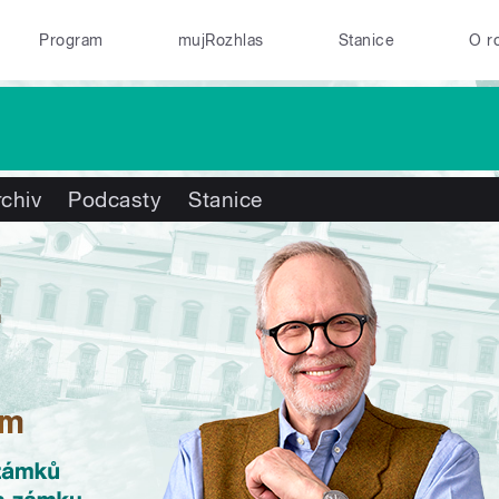
Program
mujRozhlas
Stanice
O r
chiv
Podcasty
Stanice