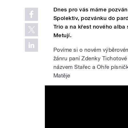
Dnes pro vás máme pozvánk
Spolektiv, pozvánku do par
Trio a na křest nového alb
Metují.
Povíme si o novém výběrovém
žánru paní Zdenky Tichotové
názvem Stařec a Ohře písničk
Matěje
Paya May - Namaluj