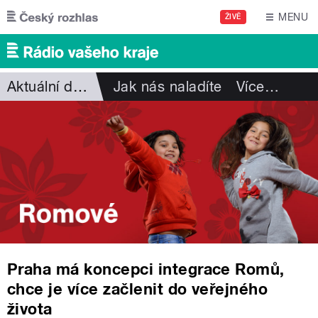
Přejít k hlavnímu obsahu
MENU
ŽIVĚ
Aktuální dění
Jak nás naladíte
Více
…
Praha má koncepci integrace Romů,
chce je více začlenit do veřejného
života