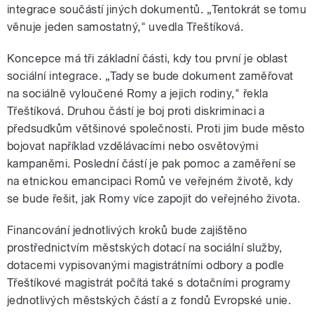
integrace součástí jiných dokumentů. „Tentokrát se tomu
věnuje jeden samostatný," uvedla Třeštíková.
Koncepce má tři základní části, kdy tou první je oblast
sociální integrace. „Tady se bude dokument zaměřovat
na sociálně vyloučené Romy a jejich rodiny," řekla
Třeštíková. Druhou částí je boj proti diskriminaci a
předsudkům většinové společnosti. Proti jim bude město
bojovat například vzdělávacími nebo osvětovými
kampaněmi. Poslední částí je pak pomoc a zaměření se
na etnickou emancipaci Romů ve veřejném životě, kdy
se bude řešit, jak Romy více zapojit do veřejného života.
Financování jednotlivých kroků bude zajištěno
prostřednictvím městských dotací na sociální služby,
dotacemi vypisovanými magistrátními odbory a podle
Třeštíkové magistrát počítá také s dotačními programy
jednotlivých městských částí a z fondů Evropské unie.