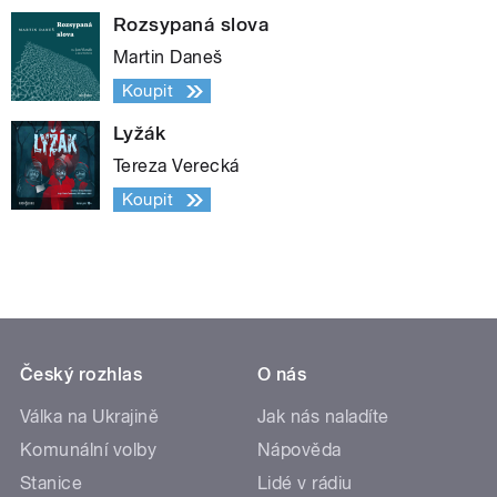
Rozsypaná slova
Martin Daneš
Koupit
Lyžák
Tereza Verecká
Koupit
Český rozhlas
O nás
Válka na Ukrajině
Jak nás naladíte
Komunální volby
Nápověda
Stanice
Lidé v rádiu