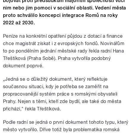
bojovat proti předsudkům majoritní společnosti vůči
nim nebo jim pomoci v sociální oblasti. Vedení města
proto schválilo koncepci integrace Romů na roky
2022 až 2030.
Peníze na konkrétní opatření půjdou z dotací a finance
chce magistrát získat i z evropských fondů. Novinářům
to po pondělním jednání městské rady řekla radní Hana
Třeštíková (Praha Sobě). Praha vytvořila podobný
dokument poprvé.
„Jedná se o důležitý dokument, který reflektuje
současnou situaci, kdy je potřeba se zaměřit na
propracovanější systém práce s romskými obyvateli
Prahy. Nejen s těmi, kteří zde bydlí, ale také do města
přichází," řekla Třeštíková.
Podle radní se jedná o první dokument tohoto typu, který
město vytvořilo. Dříve totiž byla problematika romská