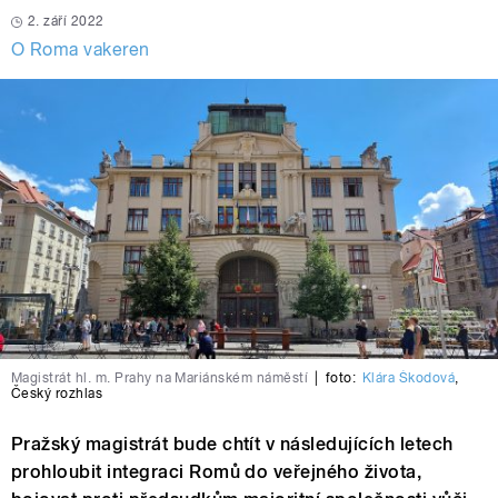
2. září 2022
O Roma vakeren
Magistrát hl. m. Prahy na Mariánském náměstí
|
foto:
Klára Škodová
,
Český rozhlas
Pražský magistrát bude chtít v následujících letech
prohloubit integraci Romů do veřejného života,