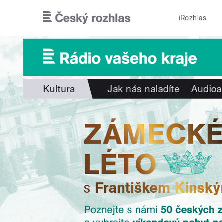
Přejít k hlavnímu obsahu
iRozhlas
Kultura
Jak nás naladíte
Audioa