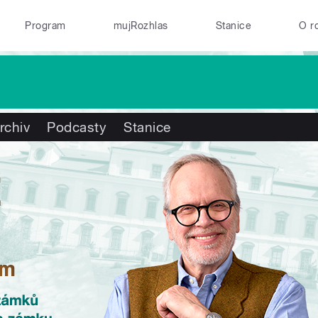
Program
mujRozhlas
Stanice
O r
rchiv
Podcasty
Stanice