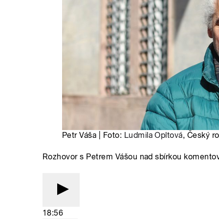
Petr Váša | Foto:
Ludmila Opltová
, Český r
Rozhovor s Petrem Vášou nad sbírkou komentovan
18:56