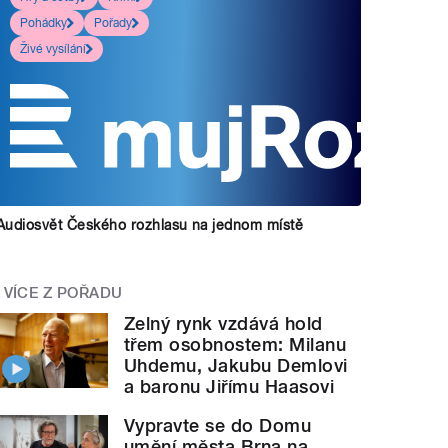
Pohádky
Pořady
Živé vysílání
Audiosvět Českého rozhlasu na jednom místě
VÍCE Z POŘADU
Zelný rynk vzdává hold
třem osobnostem: Milanu
Uhdemu, Jakubu Demlovi
a baronu Jiřímu Haasovi
Vypravte se do Domu
umění města Brna na