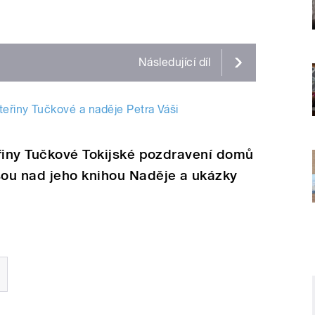
Následující
díl
teřiny Tučkové a naděje Petra Váši
eřiny Tučkové Tokijské pozdravení domů
ou nad jeho knihou Naděje a ukázky