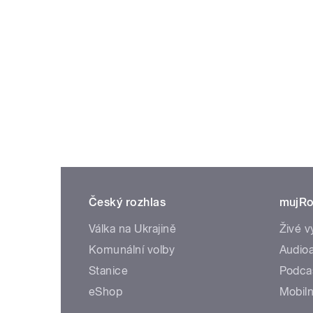
Český rozhlas
mujRo
Válka na Ukrajině
Živé v
Komunální volby
Audioa
Stanice
Podca
eShop
Mobiln