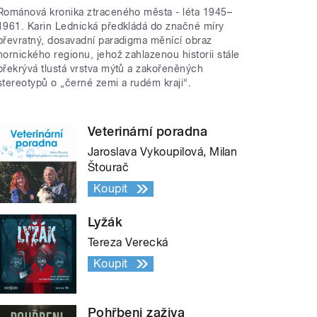
Románová kronika ztraceného města - léta 1945–
1961. Karin Lednická předkládá do značné míry
převratný, dosavadní paradigma měnící obraz
hornického regionu, jehož zahlazenou historii stále
překrývá tlustá vrstva mýtů a zakořeněných
stereotypů o „černé zemi a rudém kraji“.
Veterinární poradna
Jaroslava Vykoupilová, Milan
Štourač
Koupit
Lyžák
Tereza Verecká
Koupit
Pohřbeni zaživa