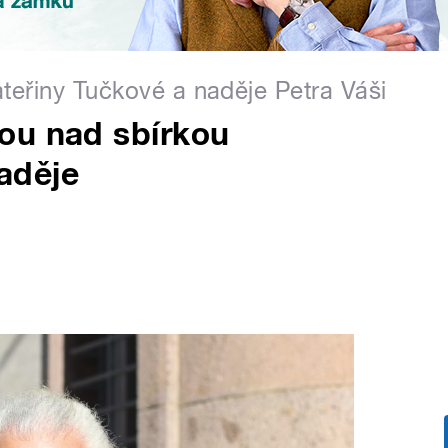
ateřiny Tučkové a naděje Petra Váši
ou nad sbírkou
aděje