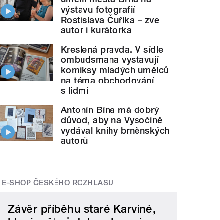
výstavu fotografií
Rostislava Čuříka – zve
autor i kurátorka
Kreslená pravda. V sídle
ombudsmana vystavují
komiksy mladých umělců
na téma obchodování
s lidmi
Antonín Bína má dobrý
důvod, aby na Vysočině
vydával knihy brněnských
autorů
E-SHOP ČESKÉHO ROZHLASU
Závěr příběhu staré Karviné,