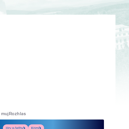
mujRozhlas
Hry a četby
Krimi