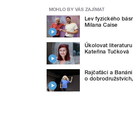
MOHLO BY VÁS ZAJÍMAT
Lev fyzického básn
Milana Caise
Úkolovat literatur
Kateřina Tučková
Rajčaťáci a Banáni
o dobrodružstvích,