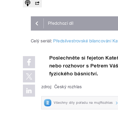
Předchozí
díl
Celý seriál:
Předsilvestrovské bilancování Ka
Poslechněte si fejeton Kat
nebo rozhovor s Petrem Váš
fyzického básnictví.
zdroj:
Český rozhlas
Všechny díly pořadu na mujRozhlas