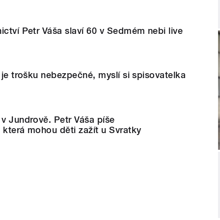
ictví Petr Váša slaví 60 v Sedmém nebi live
u je trošku nebezpečné, myslí si spisovatelka
 v Jundrově. Petr Váša píše
 která mohou děti zažít u Svratky