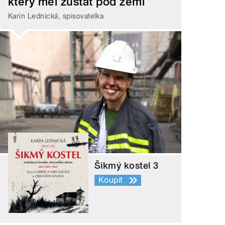
který měl zůstat pod zemí
Karin Lednická, spisovatelka
Šikmý kostel 3
Koupit