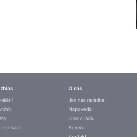
zhlas
O nás
ysílání
Jak nás naladíte
rchiv
Nápověda
sty
Lidé v rádiu
í aplikace
Kariéra
Kontakt