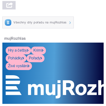
Všechny díly pořadu na mujRozhlas
mujRozhlas
Hry a četby
Krimi
Pohádky
Pořady
Živé vysílání