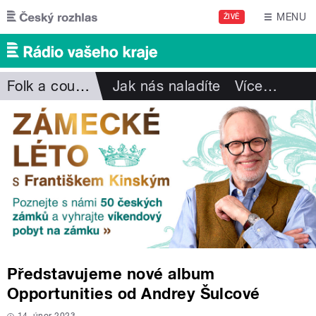
Přejít k hlavnímu obsahu
MENU
ŽIVĚ
Folk a country
Jak nás naladíte
Více
…
Představujeme nové album
Opportunities od Andrey Šulcové