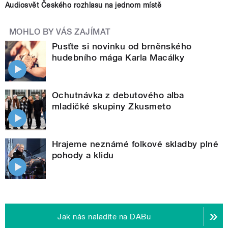
Audiosvět Českého rozhlasu na jednom místě
MOHLO BY VÁS ZAJÍMAT
Pusťte si novinku od brněnského
hudebního mága Karla Macálky
Ochutnávka z debutového alba
mladičké skupiny Zkusmeto
Hrajeme neznámé folkové skladby plné
pohody a klidu
Jak nás naladíte na DABu