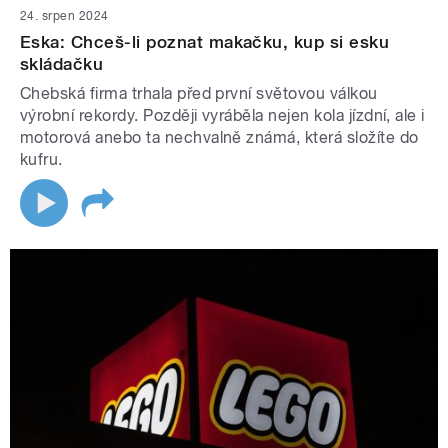
24. srpen 2024
Eska: Chceš-li poznat makačku, kup si esku
skládačku
Chebská firma trhala před první světovou válkou
výrobní rekordy. Později vyráběla nejen kola jízdní, ale i
motorová anebo ta nechvalně známá, která složíte do
kufru.