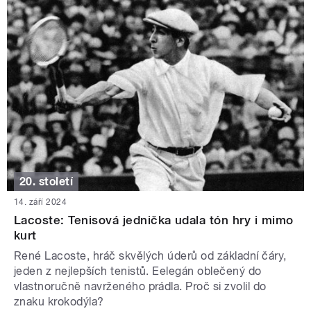
20. století
14. září 2024
Lacoste: Tenisová jednička udala tón hry i mimo
kurt
René Lacoste, hráč skvělých úderů od základní čáry,
jeden z nejlepších tenistů. Eelegán oblečený do
vlastnoručně navrženého prádla. Proč si zvolil do
znaku krokodýla?