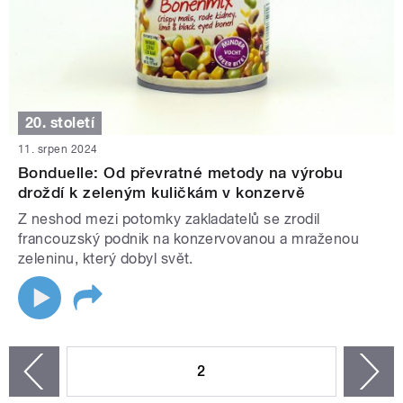
20. století
11. srpen 2024
Bonduelle: Od převratné metody na výrobu
droždí k zeleným kuličkám v konzervě
Z neshod mezi potomky zakladatelů se zrodil
francouzský podnik na konzervovanou a mraženou
zeleninu, který dobyl svět.
STRÁNKY
2
n
zí