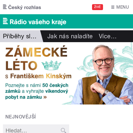
Přejít k hlavnímu obsahu
MENU
ŽIVĚ
Příběhy slavných značek
Jak nás naladíte
Více
…
NEJNOVĚJŠÍ