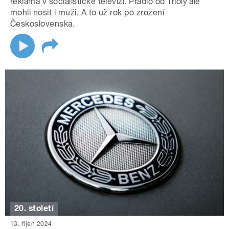
reklama v socialistické televizi. Prádlo od Trioly ale
mohli nosit i muži. A to už rok po zrození
Československa.
20. století
13. říjen 2024