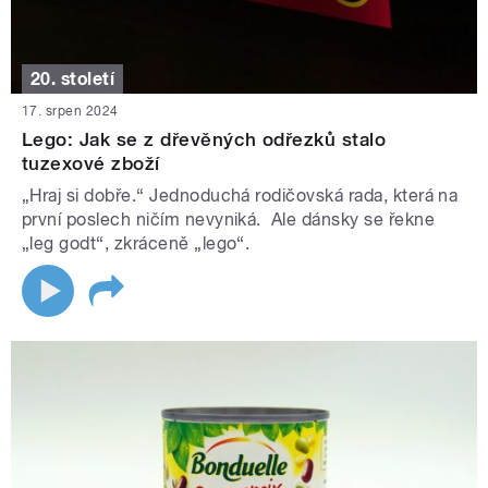
20. století
17. srpen 2024
Lego: Jak se z dřevěných odřezků stalo
tuzexové zboží
„Hraj si dobře.“ Jednoduchá rodičovská rada, která na
první poslech ničím nevyniká. Ale dánsky se řekne
„leg godt“, zkráceně „lego“.