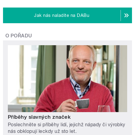
Jak nás naladíte na DABu
O POŘADU
Příběhy slavných značek
Poslechněte si příběhy lidí, jejichž nápady či výrobky
nás obklopují leckdy už sto let.