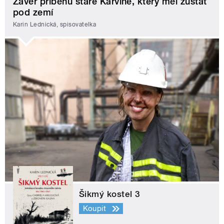
Závěr příběhu staré Karviné, který měl zůstat
pod zemí
Karin Lednická, spisovatelka
Šikmý kostel 3
Koupit