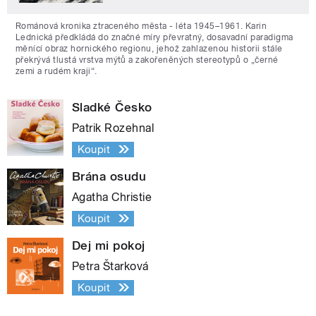
Románová kronika ztraceného města - léta 1945–1961. Karin
Lednická předkládá do značné míry převratný, dosavadní paradigma
měnící obraz hornického regionu, jehož zahlazenou historii stále
překrývá tlustá vrstva mýtů a zakořeněných stereotypů o „černé
zemi a rudém kraji“.
Sladké Česko
Patrik Rozehnal
Koupit
Brána osudu
Agatha Christie
Koupit
Dej mi pokoj
Petra Štarková
Koupit