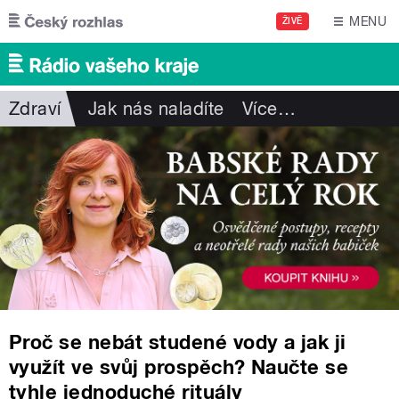
Přejít k hlavnímu obsahu
MENU
ŽIVĚ
Zdraví
Jak nás naladíte
Více
…
Proč se nebát studené vody a jak ji
využít ve svůj prospěch? Naučte se
tyhle jednoduché rituály