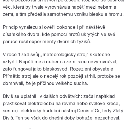
věc, která by trvale vyrovnávala napětí mezi nebem a
zemí, a tím předešla samotnému vzniku blesku a hromu.
Princip vynálezu si ověřil dokonce i při návštěvě
císařského dvora, kde pomocí hrotů ukrytých ve své
paruce rušil experimenty dvorních fyziků.
V roce 1754 svůj „meteorologický stroj“ skutečně
vztyčil. Napětí mezi nebem a zemí sice nevyrovnával,
zato fungoval jako bleskosvod. Rozezlení obyvatelé
Přímětic stroj ale o necelý rok později strhli, protože se
domnívali, že je příčinou velkého sucha.
Diviš se uplatnil i v dalších odvětvích: začal například
praktikovat elektroléčbu na revma nebo svalové křeče,
sestrojil elektrický hudební nástroj Denis d´Or, tedy Zlatý
Diviš. Ten se však do dnešní doby bohužel nezachoval.