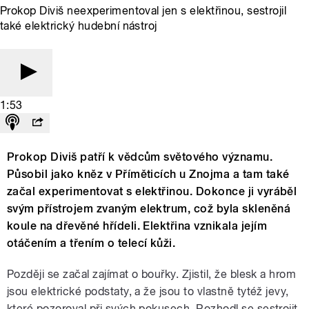
Prokop Diviš neexperimentoval jen s elektřinou, sestrojil
také elektrický hudební nástroj
1:53
Prokop Diviš patří k vědcům světového významu.
Působil jako kněz v Příměticích u Znojma a tam také
začal experimentovat s elektřinou. Dokonce ji vyráběl
svým přístrojem zvaným elektrum, což byla skleněná
koule na dřevěné hřídeli. Elektřina vznikala jejím
otáčením a třením o telecí kůži.
Později se začal zajímat o bouřky. Zjistil, že blesk a hrom
jsou elektrické podstaty, a že jsou to vlastně tytéž jevy,
které pozoroval při svých pokusech. Rozhodl se sestrojit