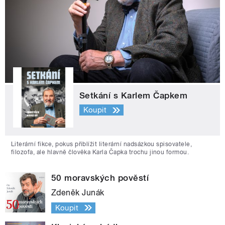
Setkání s Karlem Čapkem
Koupit
Literární fikce, pokus přiblížit literární nadsázkou spisovatele,
filozofa, ale hlavně člověka Karla Čapka trochu jinou formou.
50 moravských pověstí
Zdeněk Junák
Koupit