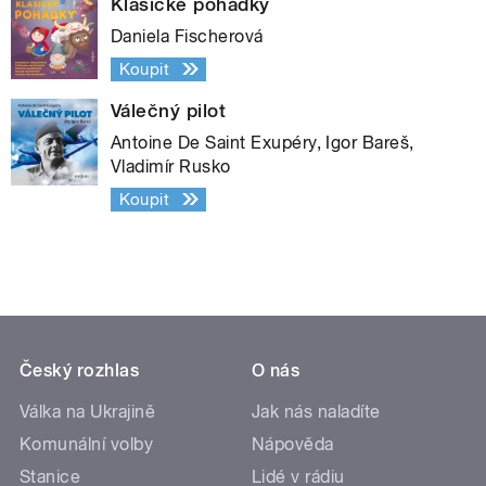
Klasické pohádky
Daniela Fischerová
Koupit
Válečný pilot
Antoine De Saint Exupéry, Igor Bareš,
Vladimír Rusko
Koupit
Český rozhlas
O nás
Válka na Ukrajině
Jak nás naladíte
Komunální volby
Nápověda
Stanice
Lidé v rádiu