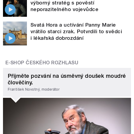
výborný stratég s pověstí
neporazitelného vojevůdce
Svatá Hora a uctívání Panny Marie
vrátilo starci zrak. Potvrdili to svědci
i lékařská dobrozdání
E-SHOP ČESKÉHO ROZHLASU
Přijměte pozvání na úsměvný doušek moudré
člověčiny.
František Novotný, moderátor