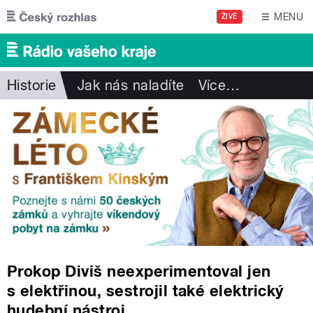
Přejít k hlavnímu obsahu
MENU
ŽIVĚ
Historie
Jak nás naladíte
Více
…
Prokop Diviš neexperimentoval jen
s elektřinou, sestrojil také elektrický
hudební nástroj