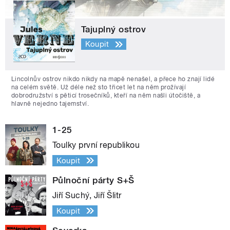
Tajuplný ostrov
Koupit
Lincolnův ostrov nikdo nikdy na mapě nenašel, a přece ho znají lidé
na celém světě. Už déle než sto třicet let na něm prožívají
dobrodružství s pěticí trosečníků, kteří na něm našli útočiště, a
hlavně nejedno tajemství.
1-25
Toulky první republikou
Koupit
Půlnoční párty S+Š
Jiří Suchý, Jiří Šlitr
Koupit