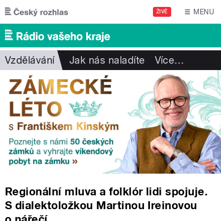
Přejít k hlavnímu obsahu
MENU
ŽIVĚ
Vzdělávání
Jak nás naladíte
Více
…
Regionální mluva a folklór lidi spojuje.
S dialektoložkou Martinou Ireinovou
o nářečí