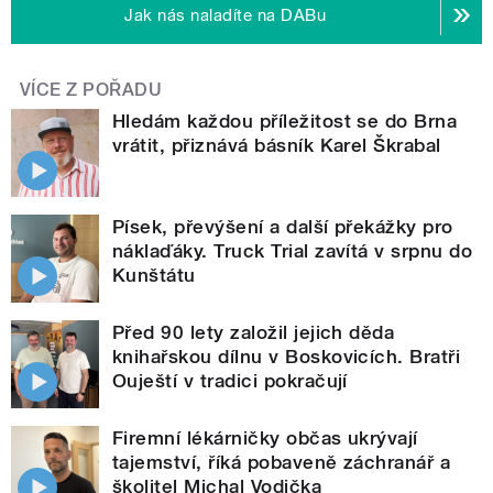
Jak nás naladíte na DABu
VÍCE Z POŘADU
Hledám každou příležitost se do Brna
vrátit, přiznává básník Karel Škrabal
Písek, převýšení a další překážky pro
náklaďáky. Truck Trial zavítá v srpnu do
Kunštátu
Před 90 lety založil jejich děda
knihařskou dílnu v Boskovicích. Bratři
Ouještí v tradici pokračují
Firemní lékárničky občas ukrývají
tajemství, říká pobaveně záchranář a
školitel Michal Vodička