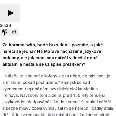
30:38
Za horama svitá, bode brzo den – poznáte, o jaké
nářečí se jedná? Na Moravě nacházíme jazykové
poklady, ale jak moc jsou nářečí v dnešní době
aktuální a nestala se už spíše přežitkem?
„Nářečí, to jsou naše kořeny. Je to něco, co nás spojuje
s místem, odkud pocházíme,“ zamýšlí se nad
významem regionální mluvy dialektoložka Martina
Ireinová. Navzdory tomu, že již před 150 lety tehdejší
jazykovědci předpověděli, že do konce 19. století nářečí
z běžné mluvy zcela vymizí, zatím se nářeční rozdíly stále
drží. A to i v regionech, kde místní tvrdí, že žádné nářečí