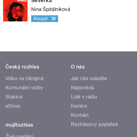
Severka
Nina Špitálníková
Koupit
Český rozhlas
O nás
Válka na Ukrajině
Jak nás naladíte
Komunální volby
Nápověda
Stanice
Lidé v rádiu
eShop
Kariéra
Kontakt
Rozhlasový poplatek
mujRozhlas
Živé vysílání