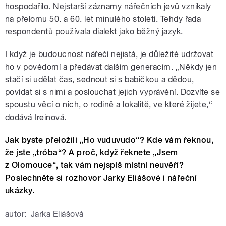
hospodařilo. Nejstarší záznamy nářečních jevů vznikaly
na přelomu 50. a 60. let minulého století. Tehdy řada
respondentů používala dialekt jako běžný jazyk.
I když je budoucnost nářečí nejistá, je důležité udržovat
ho v povědomí a předávat dalším generacím. „Někdy jen
stačí si udělat čas, sednout si s babičkou a dědou,
povídat si s nimi a poslouchat jejich vyprávění. Dozvíte se
spoustu věcí o nich, o rodině a lokalitě, ve které žijete,“
dodává Ireinová.
Jak byste přeložili „Ho vuduvudo“? Kde vám řeknou,
že jste „tróba“? A proč, když řeknete „Jsem
z Olomouce“, tak vám nejspíš místní neuvěří?
Poslechněte si rozhovor Jarky Eliášové i nářeční
ukázky.
autor:
Jarka Eliášová