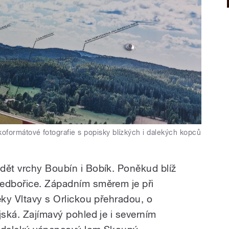
oformátové fotografie s popisky blízkých i dalekých kopců
dět vrchy Boubín i Bobík. Poněkud blíž
ředbořice. Západním směrem je při
eky Vltavy s Orlickou přehradou, o
jská. Zajímavý pohled je i severním