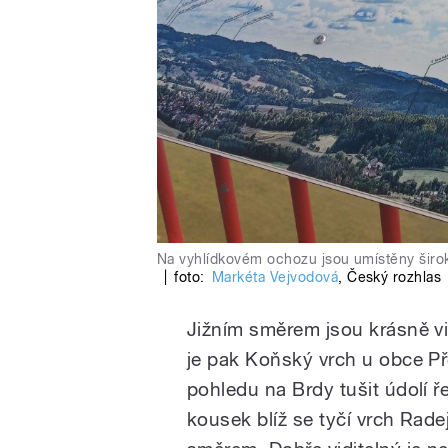
Na vyhlídkovém ochozu jsou umístěny širok
|
foto:
Markéta Vejvodová
,
Český rozhlas
Jižním směrem jsou krásně vi
je pak Koňský vrch u obce P
pohledu na Brdy tušit údolí ř
kousek blíž se tyčí vrch Rade