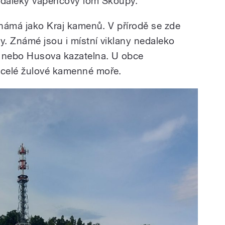
nedaleký vápencový lom Skoupý.
známá jako Kraj kamenů. V přírodě se zde
y. Známé jsou i místní viklany nedaleko
n nebo Husova kazatelna. U obce
 celé žulové kamenné moře.