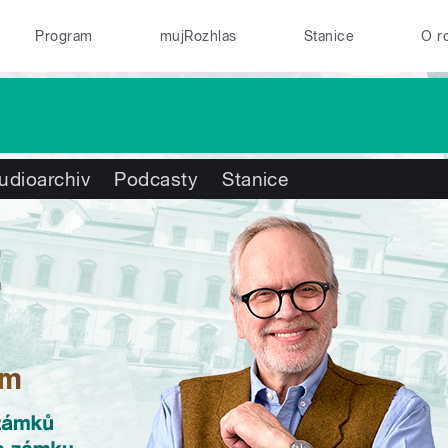
Program
mujRozhlas
Stanice
O r
udioarchiv
Podcasty
Stanice