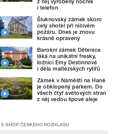
z něj vyrobený nočník
i telefon
Šluknovský zámek skoro
celý shořel při ničivém
požáru. Dnes je znovu
krásně opravený
Barokní zámek Dětenice
láká na unikátní fresky,
ložnici Emy Destinnové
i děla maltézských rytířů
Zámek v Náměšti na Hané
je obklopený parkem. Do
všech čtyř světových stran
z něj vedou lipové aleje
E-SHOP ČESKÉHO ROZHLASU