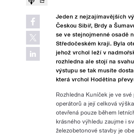
Jeden z nejzajímavějších vý
Českou Sibiř, Brdy a Šumav
se ve stejnojmenné osadě n
Středočeském kraji. Byla ot
jehož vrchol leží v nadmoř
rozhledna ale stojí na svah
výstupu se tak musíte dosta
která vrchol Hodětína převy
Rozhledna Kuníček je ve své
operátorů a její celková výška
otevřená pouze během letníc
krásného výhledu zaujme i sv
železobetonové stavby je ob