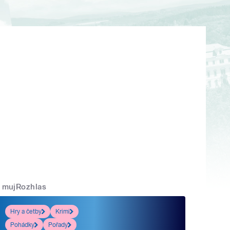
mujRozhlas
Hry a četby
Krimi
Pohádky
Pořady