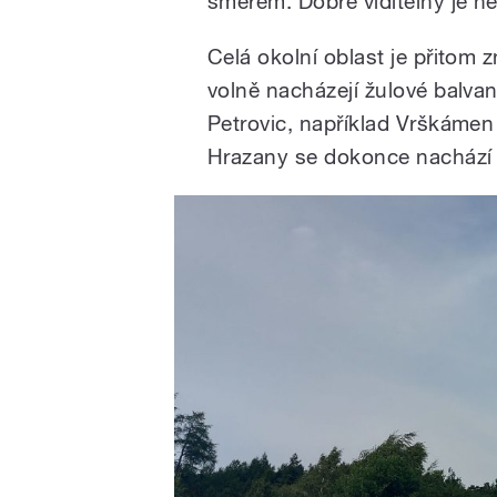
směrem. Dobře viditelný je 
Celá okolní oblast je přitom 
volně nacházejí žulové balvan
Petrovic, například Vrškáme
Hrazany se dokonce nachází