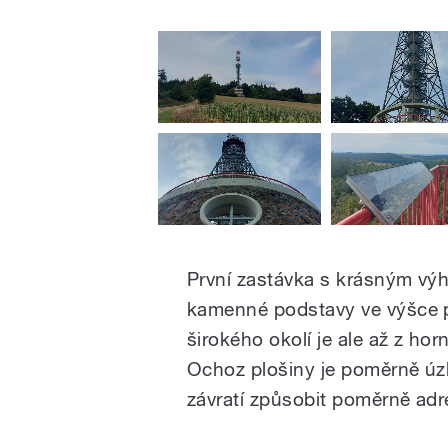
První zastávka s krásným vý
kamenné podstavy ve výšce p
širokého okolí je ale až z ho
Ochoz plošiny je poměrně úz
závratí způsobit poměrně adren