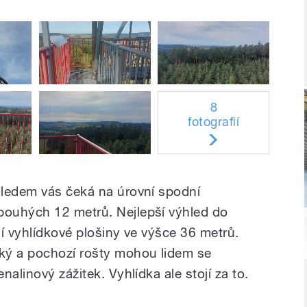
8
fotografií
hledem vás čeká na úrovní spodní
ouhých 12 metrů. Nejlepší výhled do
rní vyhlídkové plošiny ve výšce 36 metrů.
ký a pochozí rošty mohou lidem se
alinový zážitek. Vyhlídka ale stojí za to.