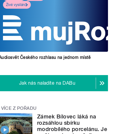
Živé vysílání
Audiosvět Českého rozhlasu na jednom místě
Jak nás naladíte na DABu
VÍCE Z POŘADU
Zámek Bílovec láká na
rozsáhlou sbírku
modrobílého porcelánu. Je