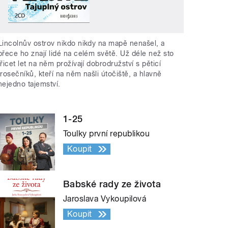
Lincolnův ostrov nikdo nikdy na mapě nenašel, a
přece ho znají lidé na celém světě. Už déle než sto
třicet let na něm prožívají dobrodružství s pěticí
trosečníků, kteří na něm našli útočiště, a hlavně
nejedno tajemství.
1-25
Toulky první republikou
Koupit
Babské rady ze života
Jaroslava Vykoupilová
Koupit