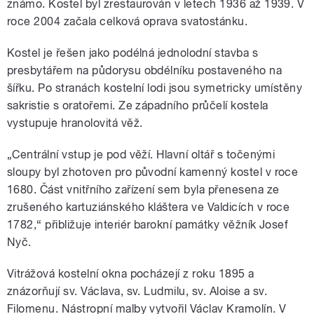
známo. Kostel byl zrestaurován v letech 1936 až 1939. V
roce 2004 začala celková oprava svatostánku.
Kostel je řešen jako podélná jednolodní stavba s
presbytářem na půdorysu obdélníku postaveného na
šířku. Po stranách kostelní lodi jsou symetricky umístěny
sakristie s oratořemi. Ze západního průčelí kostela
vystupuje hranolovitá věž.
„Centrální vstup je pod věží. Hlavní oltář s točenými
sloupy byl zhotoven pro původní kamenný kostel v roce
1680. Část vnitřního zařízení sem byla přenesena ze
zrušeného kartuziánského kláštera ve Valdicích v roce
1782,“ přibližuje interiér barokní památky věžník Josef
Nyč.
Vitrážová kostelní okna pocházejí z roku 1895 a
znázorňují sv. Václava, sv. Ludmilu, sv. Aloise a sv.
Filomenu. Nástropní malby vytvořil Václav Kramolín. V