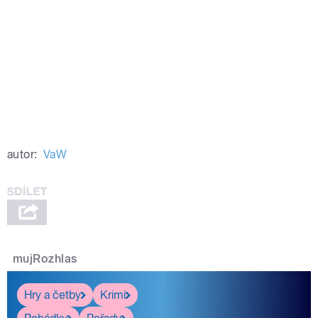
autor:
VaW
mujRozhlas
Hry a četby
Krimi