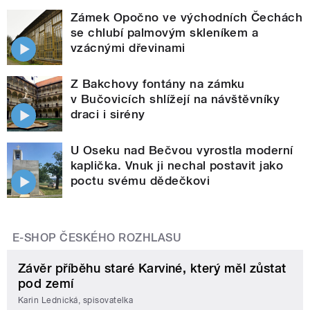
Zámek Opočno ve východních Čechách
se chlubí palmovým skleníkem a
vzácnými dřevinami
Z Bakchovy fontány na zámku
v Bučovicích shlížejí na návštěvníky
draci i sirény
U Oseku nad Bečvou vyrostla moderní
kaplička. Vnuk ji nechal postavit jako
poctu svému dědečkovi
E-SHOP ČESKÉHO ROZHLASU
Závěr příběhu staré Karviné, který měl zůstat
pod zemí
Karin Lednická, spisovatelka