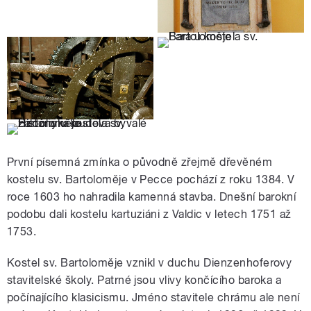
První písemná zmínka o původně zřejmě dřevěném
kostelu sv. Bartoloměje v Pecce pochází z roku 1384. V
roce 1603 ho nahradila kamenná stavba. Dnešní barokní
podobu dali kostelu kartuziáni z Valdic v letech 1751 až
1753.
Kostel sv. Bartoloměje vznikl v duchu Dienzenhoferovy
stavitelské školy. Patrné jsou vlivy končícího baroka a
počínajícího klasicismu. Jméno stavitele chrámu ale není