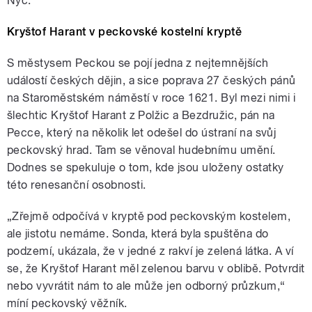
Nyč.
Kryštof Harant v peckovské kostelní kryptě
S městysem Peckou se pojí jedna z nejtemnějších
událostí českých dějin, a sice poprava 27 českých pánů
na Staroměstském náměstí v roce 1621. Byl mezi nimi i
šlechtic Kryštof Harant z Polžic a Bezdružic, pán na
Pecce, který na několik let odešel do ústraní na svůj
peckovský hrad. Tam se věnoval hudebnímu umění.
Dodnes se spekuluje o tom, kde jsou uloženy ostatky
této renesanční osobnosti.
„Zřejmě odpočívá v kryptě pod peckovským kostelem,
ale jistotu nemáme. Sonda, která byla spuštěna do
podzemí, ukázala, že v jedné z rakví je zelená látka. A ví
se, že Kryštof Harant měl zelenou barvu v oblibě. Potvrdit
nebo vyvrátit nám to ale může jen odborný průzkum,“
míní peckovský věžník.