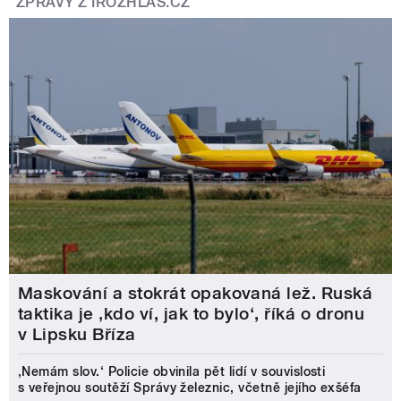
ZPRÁVY Z IROZHLAS.CZ
Maskování a stokrát opakovaná lež. Ruská
taktika je ‚kdo ví, jak to bylo‘, říká o dronu
v Lipsku Bříza
‚Nemám slov.‘ Policie obvinila pět lidí v souvislosti
s veřejnou soutěží Správy železnic, včetně jejího exšéfa