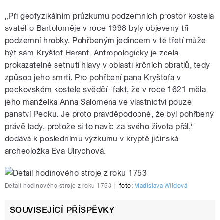
„Při geofyzikálním průzkumu podzemních prostor kostela
svatého Bartoloměje v roce 1998 byly objeveny tři
podzemní hrobky. Pohřbeným jedincem v té třetí může
být sám Kryštof Harant. Antropologicky je zcela
prokazatelné setnutí hlavy v oblasti krčních obratlů, tedy
způsob jeho smrti. Pro pohřbení pana Kryštofa v
peckovském kostele svědčí i fakt, že v roce 1621 měla
jeho manželka Anna Salomena ve vlastnictví pouze
panství Pecku. Je proto pravděpodobné, že byl pohřbený
právě tady, protože si to navíc za svého života přál,“
dodává k poslednímu výzkumu v kryptě jičínská
archeoložka Eva Ulrychová.
Detail hodinového stroje z roku 1753
|
foto:
Vladislava Wildová
SOUVISEJÍCÍ PŘÍSPĚVKY