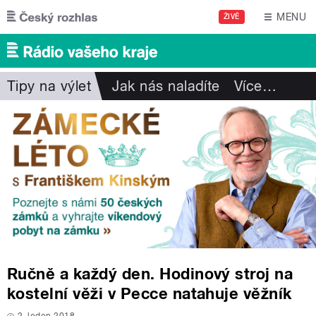
Přejít k hlavnímu obsahu
MENU
ŽIVĚ
Tipy na výlet
Jak nás naladíte
Více
…
Ručně a každý den. Hodinový stroj na
kostelní věži v Pecce natahuje věžník