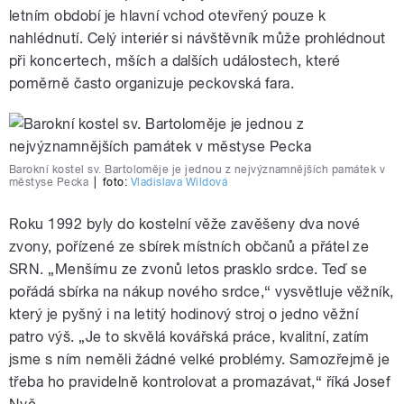
letním období je hlavní vchod otevřený pouze k
nahlédnutí. Celý interiér si návštěvník může prohlédnout
při koncertech, mších a dalších událostech, které
poměrně často organizuje peckovská fara.
Barokní kostel sv. Bartoloměje je jednou z nejvýznamnějších památek v
městyse Pecka
|
foto:
Vladislava Wildová
Roku 1992 byly do kostelní věže zavěšeny dva nové
zvony, pořízené ze sbírek místních občanů a přátel ze
SRN. „Menšímu ze zvonů letos prasklo srdce. Teď se
pořádá sbírka na nákup nového srdce,“ vysvětluje věžník,
který je pyšný i na letitý hodinový stroj o jedno věžní
patro výš. „Je to skvělá kovářská práce, kvalitní, zatím
jsme s ním neměli žádné velké problémy. Samozřejmě je
třeba ho pravidelně kontrolovat a promazávat,“ říká Josef