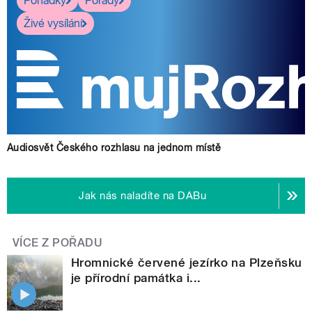
Pohádky
Pořady
Živé vysílání
Audiosvět Českého rozhlasu na jednom místě
Jak nás naladíte na DABu
VÍCE Z POŘADU
Hromnické červené jezírko na Plzeňsku
je přírodní památka i...