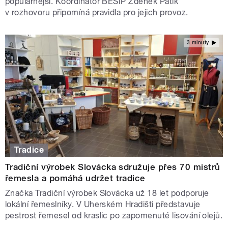
populárnější. Koordinátor BESIP Zdeněk Patík
v rozhovoru připomíná pravidla pro jejich provoz.
3 minuty
Tradice
Tradiční výrobek Slovácka sdružuje přes 70 mistrů
řemesla a pomáhá udržet tradice
Značka Tradiční výrobek Slovácka už 18 let podporuje
lokální řemeslníky. V Uherském Hradišti představuje
pestrost řemesel od kraslic po zapomenuté lisování olejů.