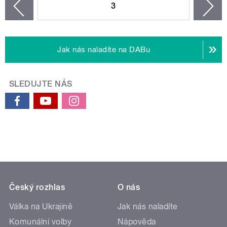
3
n
zí
Jak nás naladíte na DABu
SLEDUJTE NÁS
Český rozhlas
O nás
Válka na Ukrajině
Jak nás naladíte
Komunální volby
Nápověda