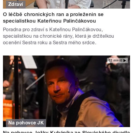
Zdraví
O léčbě chronických ran a proleženin se
specialistkou Kateřinou Palinčákovou
Poradna pro zdraví s Kateřinou Palinčákovou,
specialistkou na chronické rány, která je držitelkou
ocenění Sestra roku a Sestra mého srdce.
63 minut
Na pohovce JK
Na pohovce Jožky Kubáníka ze Slováckého divadla