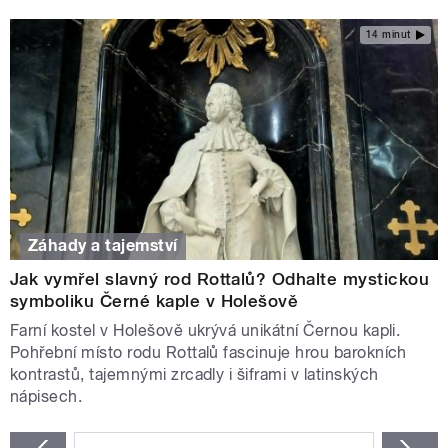
14 minut
Záhady a tajemství
Jak vymřel slavný rod Rottalů? Odhalte mystickou
symboliku Černé kaple v Holešově
Farní kostel v Holešově ukrývá unikátní Černou kapli.
Pohřební místo rodu Rottalů fascinuje hrou barokních
kontrastů, tajemnými zrcadly i šiframi v latinských
nápisech.
STRÁNKY