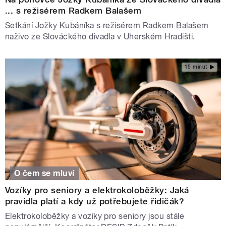
... s režisérem Radkem Balašem
Setkání Jožky Kubáníka s režisérem Radkem Balašem
naživo ze Slováckého divadla v Uherském Hradišti.
15 minut
O čem se mluví
Vozíky pro seniory a elektrokoloběžky: Jaká
pravidla platí a kdy už potřebujete řidičák?
Elektrokoloběžky a vozíky pro seniory jsou stále