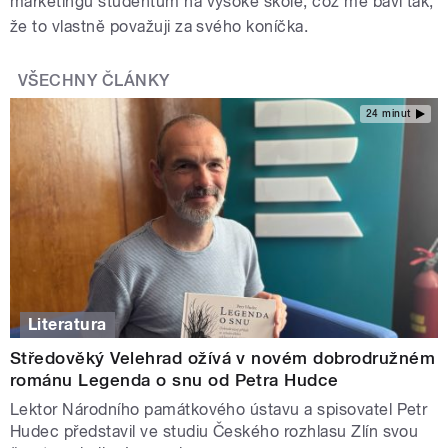
marketingu studentům na vysoké škole, což mě baví tak,
že to vlastně považuji za svého koníčka.
VŠECHNY ČLÁNKY
24 minut
Literatura
Středověký Velehrad ožívá v novém dobrodružném
románu Legenda o snu od Petra Hudce
Lektor Národního památkového ústavu a spisovatel Petr
Hudec představil ve studiu Českého rozhlasu Zlín svou