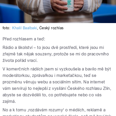
foto:
Khalil Baalbaki
,
Český rozhlas
Před rozhlasem a teď:
Rádio a školství – to jsou dvě prostředí, které jsou mi
zřejmě tak nějak souzeny, protože se mi do pracovního
života pořád vrací.
V komerčních rádiích jsem si vyzkoušela a bavilo mě být
moderátorkou, zprávařkou i markeťačkou, teď se
prozměnu věnuju webu a sociálním sítím. Na internet
vám servíruji to nejlepší z vysílání Českého rozhlasu Zlín,
abyste se dozvěděli to, co potřebujete nebo co vás
zajímá.
No a k tomu ‚rozdávám rozumy‘ o médiích, reklamě a