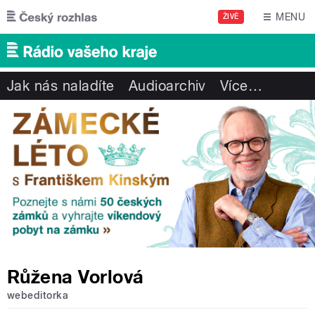
Přejít k hlavnímu obsahu
MENU
ŽIVĚ
Jak nás naladíte
Audioarchiv
Více
…
Růžena Vorlová
webeditorka