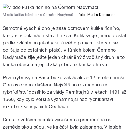
Mládě kulíka říčního na Černém Nadýmači
|
foto:
Martin Kohoutek
Samotné vyschlé dno je zase domovem kulíka říčního,
který si v puklinách staví hnízda. Kulík svoje jméno dostal
podle zvláštního jakoby kutálivého pohybu, kterým se
odlišuje od ostatních ptáků. V tůních kolem Černého
Nadýmače žije ještě jeden chráněný živočišný druh, a to
kuňka obecná a její blízká příbuzná kuňka ohnivá.
První rybníky na Pardubicku zakládali ve 12. století mniši
Opatovického kláštera. Největšího rozmachu ale
rybníkářství dosáhlo za vlády Pernštejnů v letech 1491 až
1560, kdy bylo větší a významnější než rybníkářství
rožmberské v jižních Čechách.
Dnes je většina rybníků vysušená a přeměněná na
zemědělskou půdu, velká část byla zalesněna. V lesích