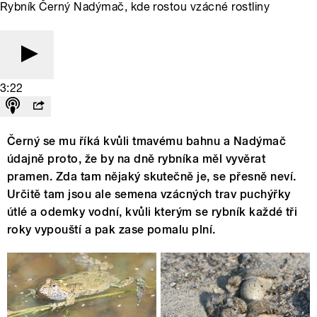
Rybník Černý Nadýmač, kde rostou vzácné rostliny
3:22
Černý se mu říká kvůli tmavému bahnu a Nadýmač
údajně proto, že by na dně rybníka měl vyvěrat
pramen. Zda tam nějaký skutečně je, se přesně neví.
Určitě tam jsou ale semena vzácných trav puchýřky
útlé a odemky vodní, kvůli kterým se rybník každé tři
roky vypouští a pak zase pomalu plní.