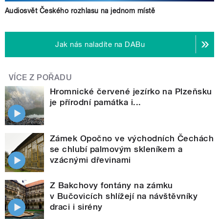
Audiosvět Českého rozhlasu na jednom místě
Jak nás naladíte na DABu
VÍCE Z POŘADU
Hromnické červené jezírko na Plzeňsku
je přírodní památka i...
Zámek Opočno ve východních Čechách
se chlubí palmovým skleníkem a
vzácnými dřevinami
Z Bakchovy fontány na zámku
v Bučovicích shlížejí na návštěvníky
draci i sirény