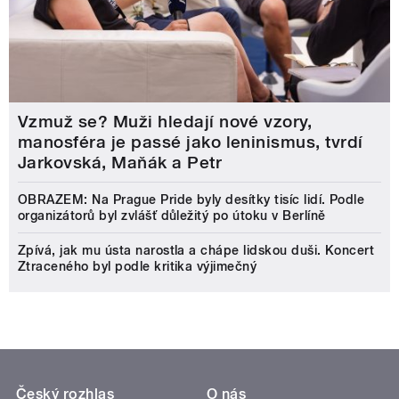
Vzmuž se? Muži hledají nové vzory,
manosféra je passé jako leninismus, tvrdí
Jarkovská, Maňák a Petr
OBRAZEM: Na Prague Pride byly desítky tisíc lidí. Podle
organizátorů byl zvlášť důležitý po útoku v Berlíně
Zpívá, jak mu ústa narostla a chápe lidskou duši. Koncert
Ztraceného byl podle kritika výjimečný
Český rozhlas
O nás