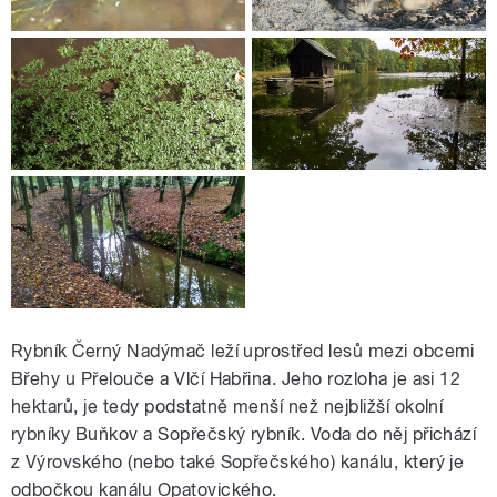
Rybník Černý Nadýmač leží uprostřed lesů mezi obcemi
Břehy u Přelouče a Vlčí Habřina. Jeho rozloha je asi 12
hektarů, je tedy podstatně menší než nejbližší okolní
rybníky Buňkov a Sopřečský rybník. Voda do něj přichází
z Výrovského (nebo také Sopřečského) kanálu, který je
odbočkou kanálu Opatovického.