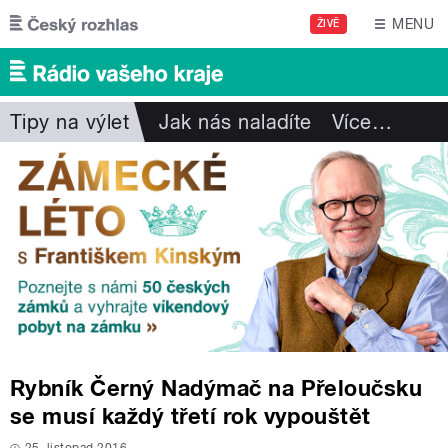
Přejít k hlavnímu obsahu
MENU
ŽIVĚ
Tipy na výlet
Jak nás naladíte
Více
…
Rybník Černý Nadýmač na Přeloučsku
se musí každý třetí rok vypouštět