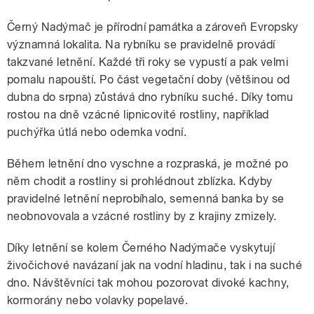
Černý Nadýmač je přírodní památka a zároveň Evropsky
významná lokalita. Na rybníku se pravidelně provádí
takzvané letnění. Každé tři roky se vypustí a pak velmi
pomalu napouští. Po část vegetační doby (většinou od
dubna do srpna) zůstává dno rybníku suché. Díky tomu
rostou na dně vzácné lipnicovité rostliny, například
puchýřka útlá nebo odemka vodní.
Během letnění dno vyschne a rozpraská, je možné po
něm chodit a rostliny si prohlédnout zblízka. Kdyby
pravidelné letnění neprobíhalo, semenná banka by se
neobnovovala a vzácné rostliny by z krajiny zmizely.
Díky letnění se kolem Černého Nadýmače vyskytují
živočichové navázaní jak na vodní hladinu, tak i na suché
dno. Návštěvníci tak mohou pozorovat divoké kachny,
kormorány nebo volavky popelavé.