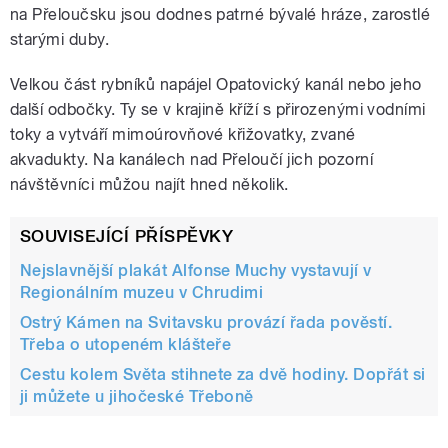
na Přeloučsku jsou dodnes patrné bývalé hráze, zarostlé
starými duby.
Velkou část rybníků napájel Opatovický kanál nebo jeho
další odbočky. Ty se v krajině kříží s přirozenými vodními
toky a vytváří mimoúrovňové křižovatky, zvané
akvadukty. Na kanálech nad Přeloučí jich pozorní
návštěvníci můžou najít hned několik.
SOUVISEJÍCÍ PŘÍSPĚVKY
Nejslavnější plakát Alfonse Muchy vystavují v
Regionálním muzeu v Chrudimi
Ostrý Kámen na Svitavsku provází řada pověstí.
Třeba o utopeném klášteře
Cestu kolem Světa stihnete za dvě hodiny. Dopřát si
ji můžete u jihočeské Třeboně