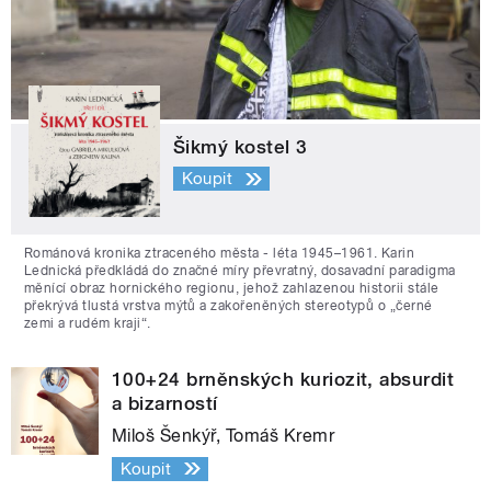
Šikmý kostel 3
Koupit
Románová kronika ztraceného města - léta 1945–1961. Karin
Lednická předkládá do značné míry převratný, dosavadní paradigma
měnící obraz hornického regionu, jehož zahlazenou historii stále
překrývá tlustá vrstva mýtů a zakořeněných stereotypů o „černé
zemi a rudém kraji“.
100+24 brněnských kuriozit, absurdit
a bizarností
Miloš Šenkýř, Tomáš Kremr
Koupit