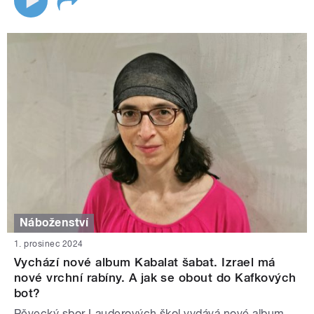
Náboženství
1. prosinec 2024
Vychází nové album Kabalat šabat. Izrael má
nové vrchní rabíny. A jak se obout do Kafkových
bot?
Pěvecký sbor Lauderových škol vydává nové album.