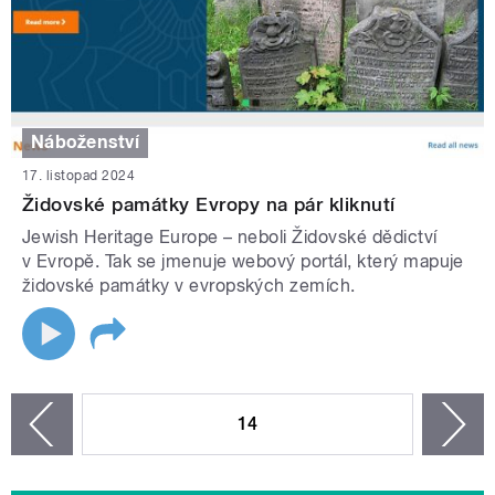
Náboženství
17. listopad 2024
Židovské památky Evropy na pár kliknutí
Jewish Heritage Europe – neboli Židovské dědictví
v Evropě. Tak se jmenuje webový portál, který mapuje
židovské památky v evropských zemích.
STRÁNKY
14
n
zí