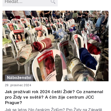
Náboženství
29. prosinec 2024
Jak prožívali rok 2024 čeští Židé? Co znamenal
pro Židy ve světě? A čím žije centrum JCC
Prague?
Jak se letos žilo českým Židům? Pro Židy na Západě