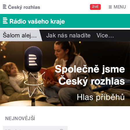
Přejít k hlavnímu obsahu
MENU
ŽIVĚ
Šalom alejchem
Jak nás naladíte
Více
…
NEJNOVĚJŠÍ