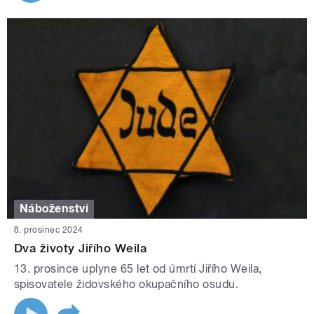
Náboženství
8. prosinec 2024
Dva životy Jiřího Weila
13. prosince uplyne 65 let od úmrtí Jiřího Weila,
spisovatele židovského okupačního osudu.