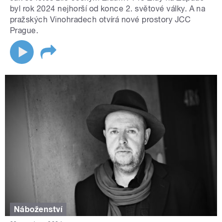
byl rok 2024 nejhorší od konce 2. světové války. A na
pražských Vinohradech otvírá nové prostory JCC
Prague.
Náboženství