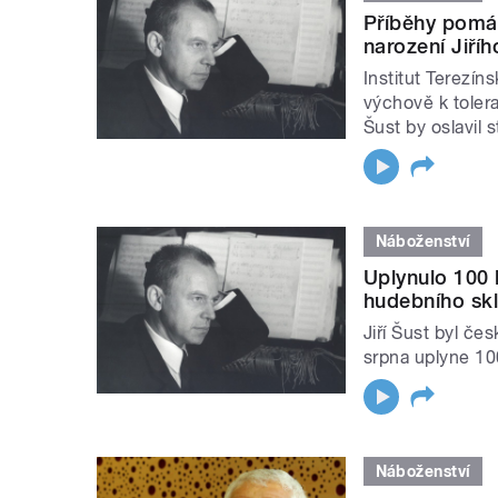
Příběhy pomáha
narození Jiří
Institut Terezíns
výchově k toler
Šust by oslavil 
Náboženství
Uplynulo 100 
hudebního skl
Jiří Šust byl če
srpna uplyne 10
Náboženství