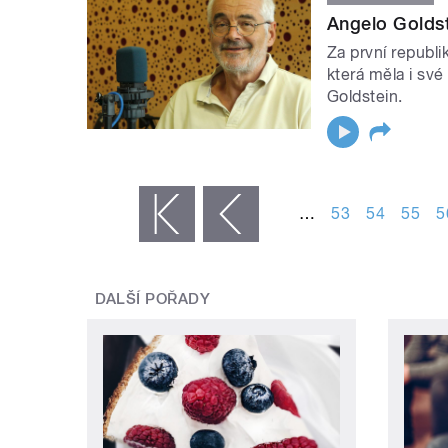
Angelo Goldst
Za první republ
která měla i své
Goldstein.
STRÁNKY
…
53
54
55
5
« první
‹ předchozí
DALŠÍ POŘADY