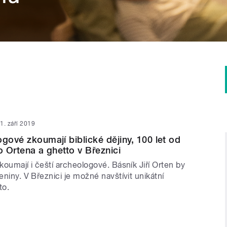
1. září 2019
ogové zkoumají biblické dějiny, 100 let od
o Ortena a ghetto v Březnici
zkoumají i čeští archeologové. Básník Jiří Orten by
zeniny. V Březnici je možné navštívit unikátní
to.