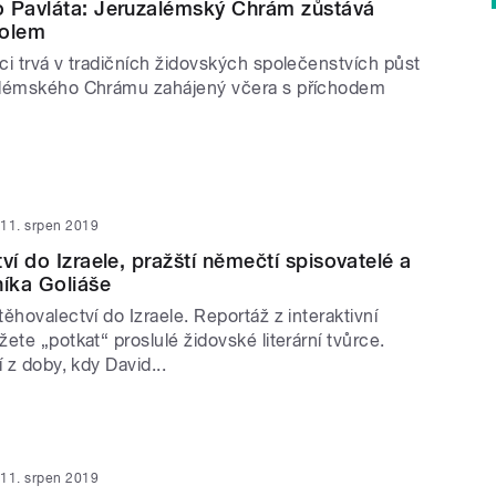
o Pavláta: Jeruzalémský Chrám zůstává
olem
ci trvá v tradičních židovských společenstvích půst
alémského Chrámu zahájený včera s příchodem
11. srpen 2019
ví do Izraele, pražští němečtí spisovatelé a
níka Goliáše
ěhovalectví do Izraele. Reportáž z interaktivní
ete „potkat“ proslulé židovské literární tvůrce.
í z doby, kdy David...
11. srpen 2019