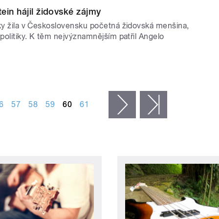
ein hájil židovské zájmy
iky žila v Československu početná židovská menšina,
 politiky. K těm nejvýznamnějším patřil Angelo
6
57
58
59
60
61
následující ›
poslední »