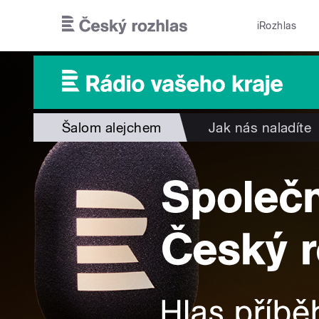
Přejít k hlavnímu obsahu
iRozhlas
Šalom alejchem
Jak nás naladíte