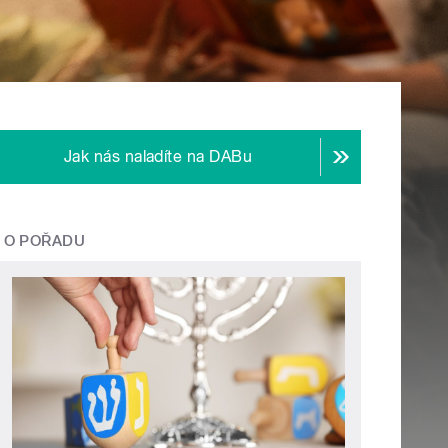
Jak nás naladíte na DABu
O POŘADU