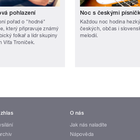
ová pohlazení
Noc s českými písnič
ní pořad o "hodné"
Každou noc hodina hezk
e, který připravuje známý
českých, občas i slovens
ický folkař a lídr skupiny
melodií.
n Víťa Troníček.
zhlas
O nás
ysílání
Jak nás naladíte
rchiv
Nápověda