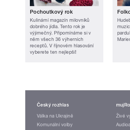
Pochoutkový rok
Folk
Kulinární magazín milovníků
Hudeb
dobrého jídla. Tento rok je
muzic
výjimečný. Připomínáme si v
pardub
něm všech 36 výherních
Marie
receptů. V říjnovém hlasování
vyberete ten nejlepší!
Český rozhlas
mujRo
Válka na Ukrajině
Živé v
Komunální volby
Audioa