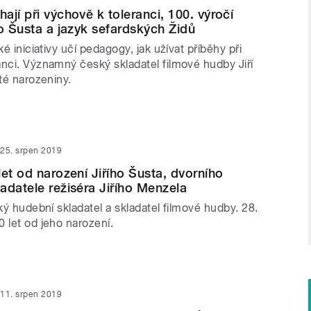
jí při výchově k toleranci, 100. výročí
ho Šusta a jazyk sefardských Židů
ké iniciativy učí pedagogy, jak užívat příběhy při
anci. Významný český skladatel filmové hudby Jiří
sté narozeniny.
25. srpen 2019
let od narození Jiřího Šusta, dvorního
adatele režiséra Jiřího Menzela
ský hudební skladatel a skladatel filmové hudby. 28.
0 let od jeho narození.
11. srpen 2019