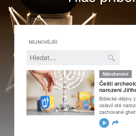
NEJNOVĚJŠÍ
Náboženství
Čeští archeol
narození Jiříh
Biblické dějiny 
oslavil sté naro
zachované ghet