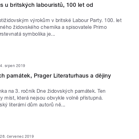
 u britských labouristů, 100 let od
tižidovským výrokům v britské Labour Party. 100. let
vného židovského chemika a spisovatele Primo
stevnatá symbolika je...
4. srpen 2019
h památek, Prager Literaturhaus a dějiny
ka na 3. ročník Dne židovských památek. Ten
ky míst, která nejsou obvykle volně přístupná.
ký literární dům autorů ně...
28. červenec 2019