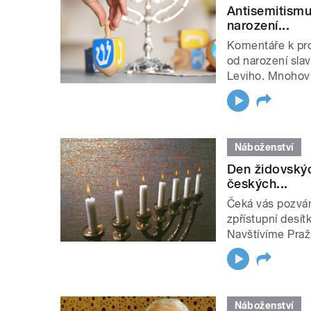
Antisemitismus
narození...
Komentáře k pro
od narození sla
Leviho. Mnohovr
Náboženství
Den židovskýc
českých...
Čeká vás pozván
zpřístupní desít
Navštívíme Pražs
Náboženství