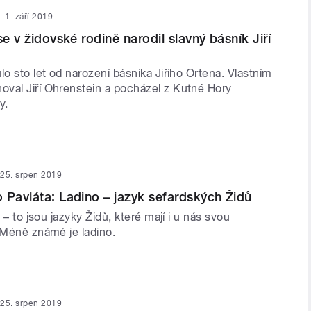
1. září 2019
se v židovské rodině narodil slavný básník Jiří
lo sto let od narození básníka Jiřího Ortena. Vlastním
val Jiří Ohrenstein a pocházel z Kutné Hory
ny.
25. srpen 2019
 Pavláta: Ladino – jazyk sefardských Židů
š – to jsou jazyky Židů, které mají i u nás svou
 Méně známé je ladino.
25. srpen 2019