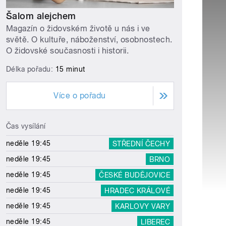
Šalom alejchem
Magazín o židovském životě u nás i ve
světě. O kultuře, náboženství, osobnostech.
O židovské současnosti i historii.
Délka pořadu:
15 minut
Více o pořadu
Čas vysílání
neděle 19:45
STŘEDNÍ ČECHY
neděle 19:45
BRNO
neděle 19:45
ČESKÉ BUDĚJOVICE
neděle 19:45
HRADEC KRÁLOVÉ
neděle 19:45
KARLOVY VARY
neděle 19:45
LIBEREC