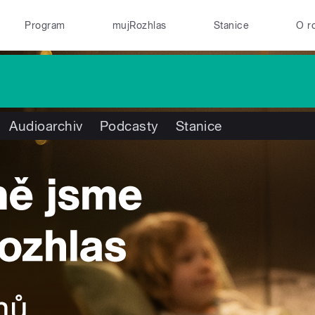
Program
mujRozhlas
Stanice
O r
Audioarchiv
Podcasty
Stanice