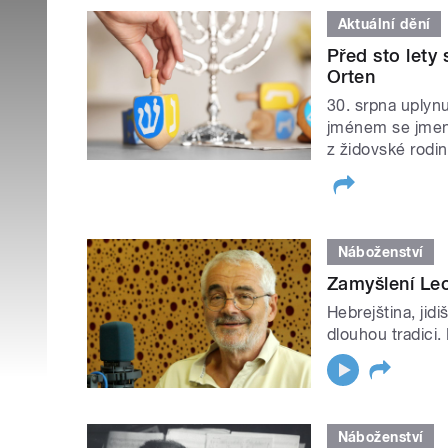
Aktuální dění
Před sto lety 
Orten
30. srpna uplynu
jménem se jmeno
z židovské rodi
Náboženství
Zamyšlení Leo
Hebrejština, jidi
dlouhou tradici.
Náboženství