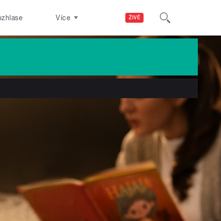
ozhlase
Více
ŽIVĚ