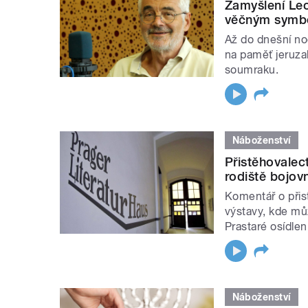
Zamyšlení Le
věčným symb
Až do dnešní no
na paměť jeruz
soumraku.
Náboženství
Přistěhovalect
rodiště bojov
Komentář o přist
výstavy, kde můž
Prastaré osídlen
Náboženství