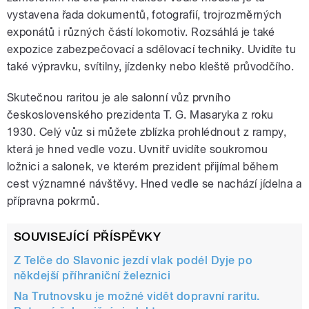
vystavena řada dokumentů, fotografií, trojrozměrných
exponátů i různých částí lokomotiv. Rozsáhlá je také
expozice zabezpečovací a sdělovací techniky. Uvidíte tu
také výpravku, svítilny, jízdenky nebo kleště průvodčího.
Skutečnou raritou je ale salonní vůz prvního
československého prezidenta T. G. Masaryka z roku
1930. Celý vůz si můžete zblízka prohlédnout z rampy,
která je hned vedle vozu. Uvnitř uvidíte soukromou
ložnici a salonek, ve kterém prezident přijímal během
cest významné návštěvy. Hned vedle se nachází jídelna a
přípravna pokrmů.
SOUVISEJÍCÍ PŘÍSPĚVKY
Z Telče do Slavonic jezdí vlak podél Dyje po
někdejší příhraniční železnici
Na Trutnovsku je možné vidět dopravní raritu.