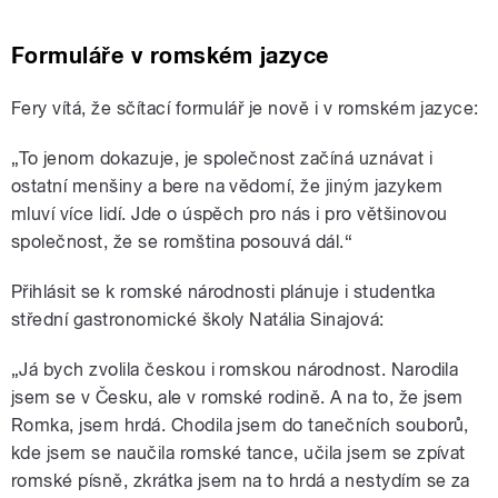
Formuláře v romském jazyce
Fery vítá, že sčítací formulář je nově i v romském jazyce:
„To jenom dokazuje, je společnost začíná uznávat i
ostatní menšiny a bere na vědomí, že jiným jazykem
mluví více lidí. Jde o úspěch pro nás i pro většinovou
společnost, že se romština posouvá dál.“
Přihlásit se k romské národnosti plánuje i studentka
střední gastronomické školy Natália Sinajová:
„Já bych zvolila českou i romskou národnost. Narodila
jsem se v Česku, ale v romské rodině. A na to, že jsem
Romka, jsem hrdá. Chodila jsem do tanečních souborů,
kde jsem se naučila romské tance, učila jsem se zpívat
romské písně, zkrátka jsem na to hrdá a nestydím se za