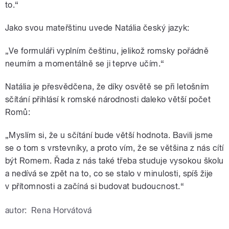
to.“
Jako svou mateřštinu uvede Natália český jazyk:
„Ve formuláři vyplním češtinu, jelikož romsky pořádně
neumím a momentálně se ji teprve učím.“
Natália je přesvědčena, že díky osvětě se při letošním
sčítání přihlásí k romské národnosti daleko větší počet
Romů:
„Myslím si, že u sčítání bude větší hodnota. Bavili jsme
se o tom s vrstevníky, a proto vím, že se většina z nás cítí
být Romem. Řada z nás také třeba studuje vysokou školu
a nedívá se zpět na to, co se stalo v minulosti, spíš žije
v přítomnosti a začíná si budovat budoucnost.“
autor:
Rena Horvátová