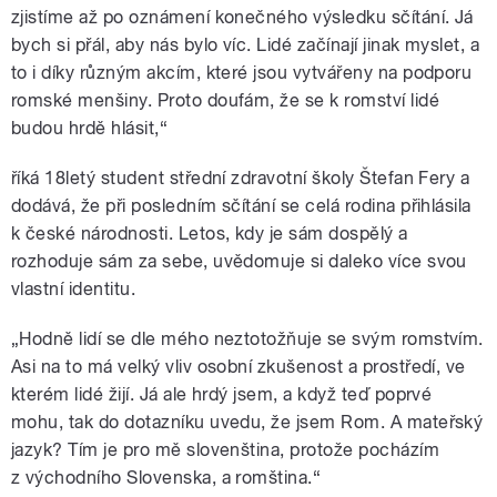
zjistíme až po oznámení konečného výsledku sčítání. Já
bych si přál, aby nás bylo víc. Lidé začínají jinak myslet, a
to i díky různým akcím, které jsou vytvářeny na podporu
romské menšiny. Proto doufám, že se k romství lidé
budou hrdě hlásit,“
říká 18letý student střední zdravotní školy Štefan Fery a
dodává, že při posledním sčítání se celá rodina přihlásila
k české národnosti. Letos, kdy je sám dospělý a
rozhoduje sám za sebe, uvědomuje si daleko více svou
vlastní identitu.
„Hodně lidí se dle mého neztotožňuje se svým romstvím.
Asi na to má velký vliv osobní zkušenost a prostředí, ve
kterém lidé žijí. Já ale hrdý jsem, a když teď poprvé
mohu, tak do dotazníku uvedu, že jsem Rom. A mateřský
jazyk? Tím je pro mě slovenština, protože pocházím
z východního Slovenska, a romština.“