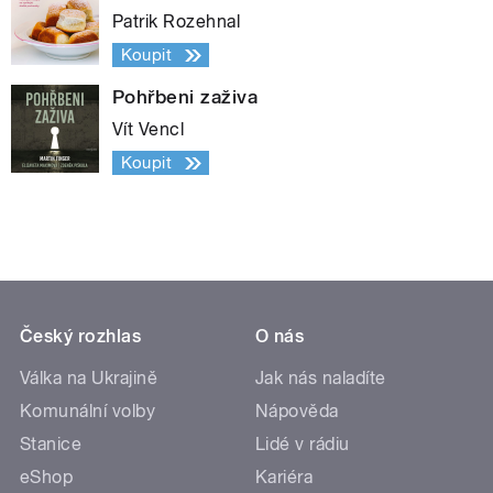
Patrik Rozehnal
Koupit
Pohřbeni zaživa
Vít Vencl
Koupit
Český rozhlas
O nás
Válka na Ukrajině
Jak nás naladíte
Komunální volby
Nápověda
Stanice
Lidé v rádiu
eShop
Kariéra