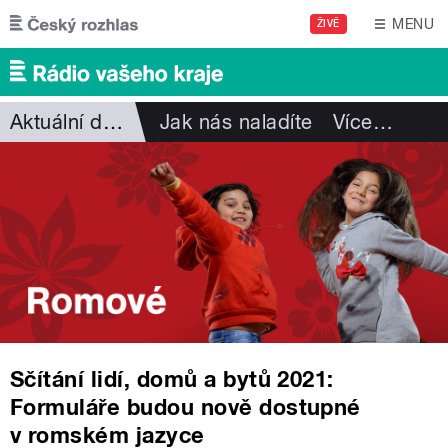
Přejít k hlavnímu obsahu
MENU
ŽIVĚ
Aktuální dění
Jak nás naladíte
Více
…
Sčítání lidí, domů a bytů 2021:
Formuláře budou nově dostupné
v romském jazyce