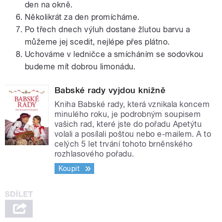
den na okně.
Několikrát za den promícháme.
Po třech dnech výluh dostane žlutou barvu a
můžeme jej scedit, nejlépe přes plátno.
Uchováme v ledničce a smícháním se sodovkou
budeme mít dobrou limonádu.
Babské rady vyjdou knižně
Kniha Babské rady, která vznikala koncem
minulého roku, je podrobným soupisem
vašich rad, které jste do pořadu Apetýtu
volali a posílali poštou nebo e-mailem. A to
celých 5 let trvání tohoto brněnského
rozhlasového pořadu.
Koupit