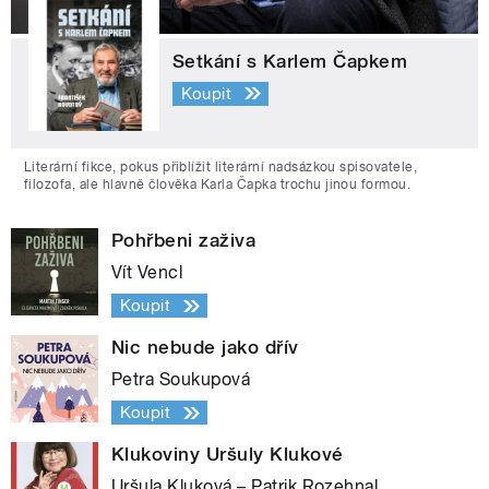
Setkání s Karlem Čapkem
Koupit
Literární fikce, pokus přiblížit literární nadsázkou spisovatele,
filozofa, ale hlavně člověka Karla Čapka trochu jinou formou.
Pohřbeni zaživa
Vít Vencl
Koupit
Nic nebude jako dřív
Petra Soukupová
Koupit
Klukoviny Uršuly Klukové
Uršula Kluková – Patrik Rozehnal