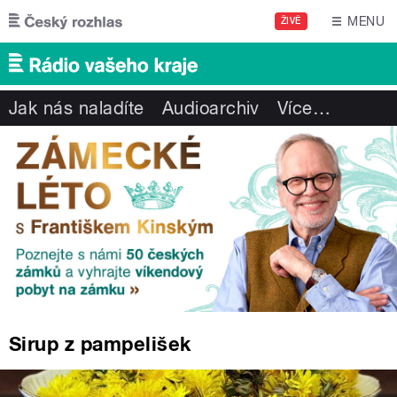
Přejít k hlavnímu obsahu
MENU
ŽIVĚ
Jak nás naladíte
Audioarchiv
Více
…
Sirup z pampelišek