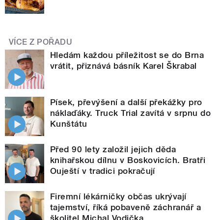
VÍCE Z POŘADU
Hledám každou příležitost se do Brna
vrátit, přiznává básník Karel Škrabal
Písek, převýšení a další překážky pro
náklaďáky. Truck Trial zavítá v srpnu do
Kunštátu
Před 90 lety založil jejich děda
knihařskou dílnu v Boskovicích. Bratři
Ouještí v tradici pokračují
Firemní lékárničky občas ukrývají
tajemství, říká pobaveně záchranář a
školitel Michal Vodička