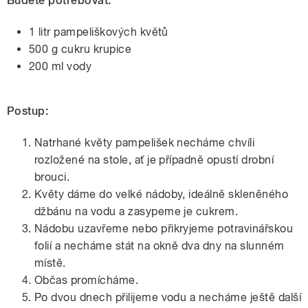
Budete potřebovat:
1 litr pampeliškových květů
500 g cukru krupice
200 ml vody
Postup:
Natrhané květy pampelišek necháme chvíli
rozložené na stole, ať je případně opustí drobní
brouci.
Květy dáme do velké nádoby, ideálně skleněného
džbánu na vodu a zasypeme je cukrem.
Nádobu uzavřeme nebo přikryjeme potravinářskou
folií a necháme stát na okně dva dny na slunném
místě.
Občas promícháme.
Po dvou dnech přilijeme vodu a necháme ještě další