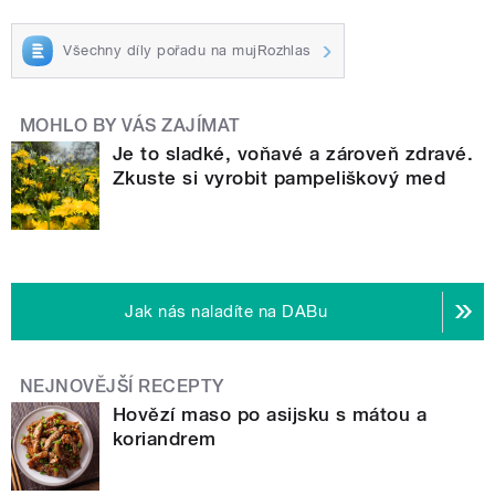
Všechny díly pořadu na mujRozhlas
MOHLO BY VÁS ZAJÍMAT
Je to sladké, voňavé a zároveň zdravé.
Zkuste si vyrobit pampeliškový med
Jak nás naladíte na DABu
NEJNOVĚJŠÍ RECEPTY
Hovězí maso po asijsku s mátou a
koriandrem