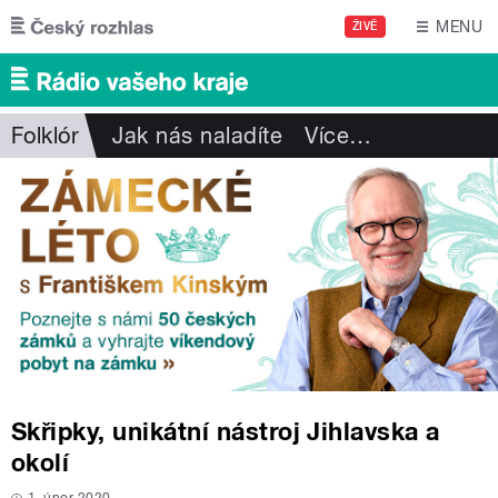
Přejít k hlavnímu obsahu
MENU
ŽIVĚ
Folklór
Jak nás naladíte
Více
…
Skřipky, unikátní nástroj Jihlavska a
okolí