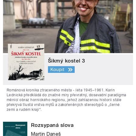
Šikmý kostel 3
Koupit
Románová kronika ztraceného města - léta 1945–1961. Karin
Lednická předkládá do značné míry převratný, dosavadní paradigma
měnící obraz hornického regionu, jehož zahlazenou historii stále
překrývá tlustá vrstva mýtů a zakořeněných stereotypů o „černé
zemi a rudém kraji“.
Rozsypaná slova
Martin Daneš