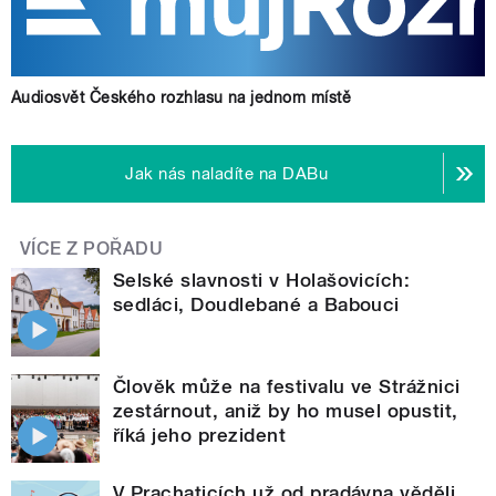
Audiosvět Českého rozhlasu na jednom místě
Jak nás naladíte na DABu
VÍCE Z POŘADU
Selské slavnosti v Holašovicích:
sedláci, Doudlebané a Babouci
Člověk může na festivalu ve Strážnici
zestárnout, aniž by ho musel opustit,
říká jeho prezident
V Prachaticích už od pradávna věděli,