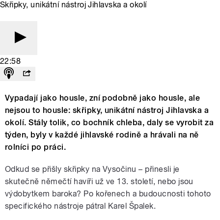
Skřipky, unikátní nástroj Jihlavska a okolí
22:58
Vypadají jako housle, zní podobně jako housle, ale
nejsou to housle: skřipky, unikátní nástroj Jihlavska a
okolí. Stály tolik, co bochník chleba, daly se vyrobit za
týden, byly v každé jihlavské rodině a hrávali na ně
rolníci po práci.
Odkud se přišly skřipky na Vysočinu – přinesli je
skutečně němečtí havíři už ve 13. století, nebo jsou
výdobytkem baroka? Po kořenech a budoucnosti tohoto
specifického nástroje pátral Karel Špalek.