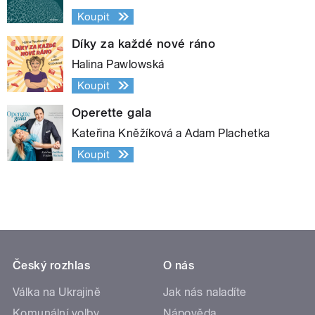
Koupit
Díky za každé nové ráno
Halina Pawlowská
Koupit
Operette gala
Kateřina Kněžíková a Adam Plachetka
Koupit
Český rozhlas
O nás
Válka na Ukrajině
Jak nás naladíte
Komunální volby
Nápověda