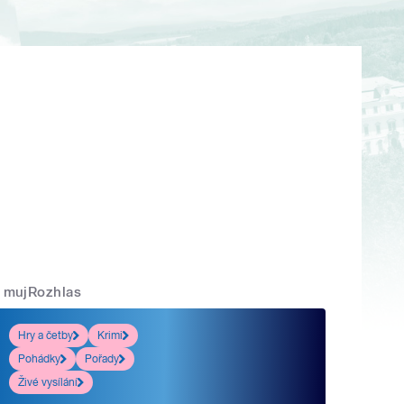
mujRozhlas
Hry a četby
Krimi
Pohádky
Pořady
Živé vysílání