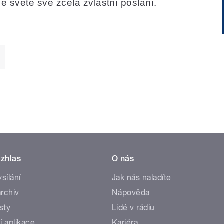
 světě své zcela zvláštní poslání.
zhlas
O nás
ysílání
Jak nás naladíte
rchiv
Nápověda
sty
Lidé v rádiu
í aplikace
Kariéra