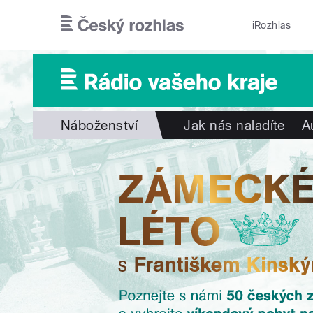
Přejít k hlavnímu obsahu
iRozhlas
Náboženství
Jak nás naladíte
A