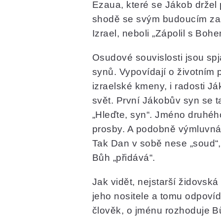
Ezaua, které se Jákob držel 
shodě se svým budoucím zas
Izrael, neboli „Zápolil s Bohe
Osudové souvislosti jsou sp
synů. Vypovídají o životním 
izraelské kmeny, i radosti J
svět. První Jákobův syn se 
„Hleďte, syn“. Jméno druhéh
prosby. A podobně výmluvná 
Tak Dan v sobě nese „soud“, 
Bůh „přidává“.
Jak vidět, nejstarší židovsk
jeho nositele a tomu odpoví
člověk, o jménu rozhoduje B