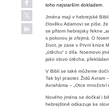
toho nejstarším dokladem.
Jména mají v hebrejské Bibl
člověku Adamovi se píše, že
se přitom hebrejsky řekne „
s pokorou je zřejmá. O Noem
život, je zase v První knize 
„útěchu“ z díla. Noemovo jmé
jako slovo útěcha, překládan
V Bibli se také můžeme dočí
Tak byl praotec Židů Avram 
Avraháma – „Otce množství 
Nového jména se dočkal i bib
hebrejštině odkazuje ke slo