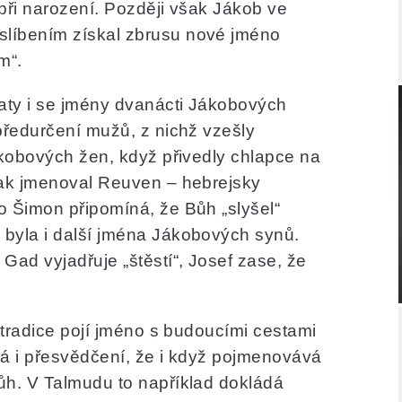
při narození. Později však Jákob ve
líbením získal zbrusu nové jméno
m“.
jaty i se jmény dvanácti Jákobových
předurčení mužů, z nichž vzešly
ákobových žen, když přivedly chlapce na
tak jmenoval Reuven – hebrejsky
o Šimon připomíná, že Bůh „slyšel“
byla i další jména Jákobových synů.
Gad vyjadřuje „štěstí“, Josef zase, že
á tradice pojí jméno s budoucími cestami
dá i přesvědčení, že i když pojmenovává
ůh. V Talmudu to například dokládá