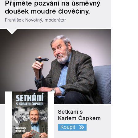
Přijměte pozvání na úsměvný
doušek moudré člověčiny.
František Novotný, moderátor
Setkání s
Karlem Čapkem
Koupit