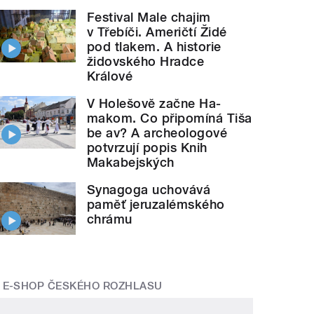
Festival Male chajim
v Třebíči. Američtí Židé
pod tlakem. A historie
židovského Hradce
Králové
V Holešově začne Ha-
makom. Co připomíná Tiša
be av? A archeologové
potvrzují popis Knih
Makabejských
Synagoga uchovává
paměť jeruzalémského
chrámu
E-SHOP ČESKÉHO ROZHLASU