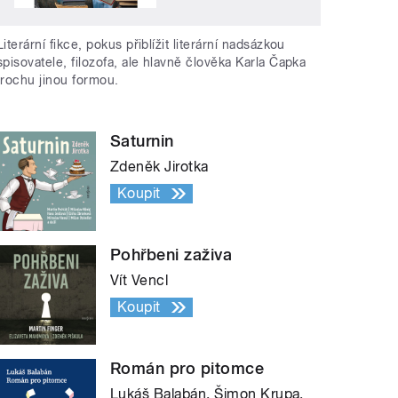
Literární fikce, pokus přiblížit literární nadsázkou
spisovatele, filozofa, ale hlavně člověka Karla Čapka
trochu jinou formou.
Saturnin
Zdeněk Jirotka
Koupit
Pohřbeni zaživa
Vít Vencl
Koupit
Román pro pitomce
Lukáš Balabán, Šimon Krupa,