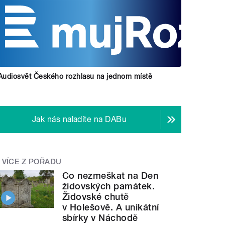
Audiosvět Českého rozhlasu na jednom místě
Jak nás naladíte na DABu
VÍCE Z POŘADU
Co nezmeškat na Den
židovských památek.
Židovské chutě
v Holešově. A unikátní
sbírky v Náchodě