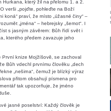
 Hurkana, který žil na přelomu 1. a 2.
 O verši „pojďte, pohleďte na Boží
mi koná“ praví, že místo „úžasné činy“ –
 rozumět „jména“ – hebrejsky „šemot“. I
 číst s jasným závěrem: Bůh řídí svět i
ěka, kterého předem zavazuje jeho
é První knize Mojžíšově, se zachoval
 že Bůh vdechl prvnímu člověku „dech
 řekne „nešima“, čemuž je blízký výraz
 slova přitom obsahují písmena pro
omentář tak upozorňuje, že jméno
duše.
é jasné poselství: Každý člověk je