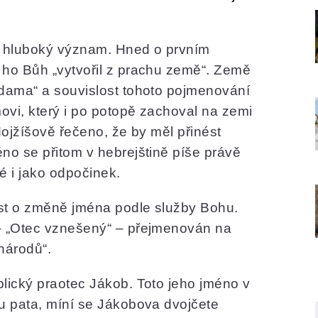
i hluboký význam. Hned o prvním
 ho Bůh „vytvořil z prachu země“. Země
adama“ a souvislost tohoto pojmenování
ovi, který i po potopě zachoval na zemi
Mojžíšově řečeno, že by měl přinést
no se přitom v hebrejštině píše právě
é i jako odpočinek.
st o změně jména podle služby Bohu.
– „Otec vznešený“ – přejmenován na
národů“.
lický praotec Jákob. Toto jeho jméno v
vu pata, míní se Jákobova dvojčete