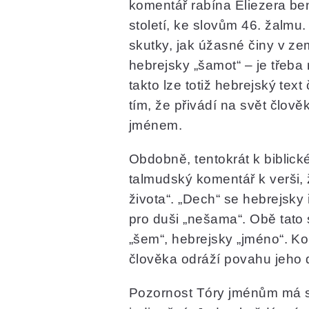
komentář rabína Eliezera ben
století, ke slovům 46. žalmu.
skutky, jak úžasné činy v ze
hebrejsky „šamot“ – je třeba
takto lze totiž hebrejský text
tím, že přivádí na svět člov
jménem.
Obdobně, tentokrát k biblick
talmudský komentář k verši,
života“. „Dech“ se hebrejsky
pro duši „nešama“. Obě tato
„šem“, hebrejsky „jméno“. K
člověka odráží povahu jeho 
Pozornost Tóry jménům má sv