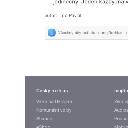
jedinečný. Jeden každý má ve
autor:
Leo Pavlát
Všechny díly pořadu na mujRozhlas
Český rozhlas
mujRo
Válka na Ukrajině
Živé v
Komunální volby
Audioa
Stanice
Podca
eShop
Mobiln