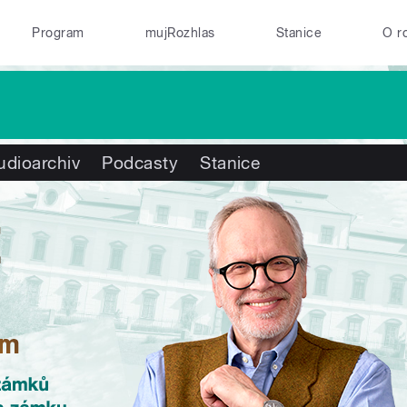
Program
mujRozhlas
Stanice
O r
udioarchiv
Podcasty
Stanice