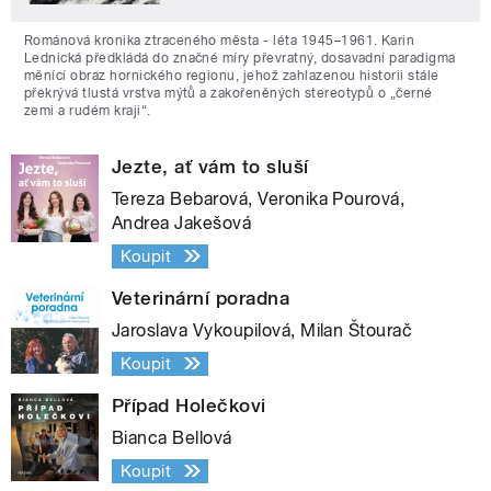
Románová kronika ztraceného města - léta 1945–1961. Karin
Lednická předkládá do značné míry převratný, dosavadní paradigma
měnící obraz hornického regionu, jehož zahlazenou historii stále
překrývá tlustá vrstva mýtů a zakořeněných stereotypů o „černé
zemi a rudém kraji“.
Jezte, ať vám to sluší
Tereza Bebarová, Veronika Pourová,
Andrea Jakešová
Koupit
Veterinární poradna
Jaroslava Vykoupilová, Milan Štourač
Koupit
Případ Holečkovi
Bianca Bellová
Koupit