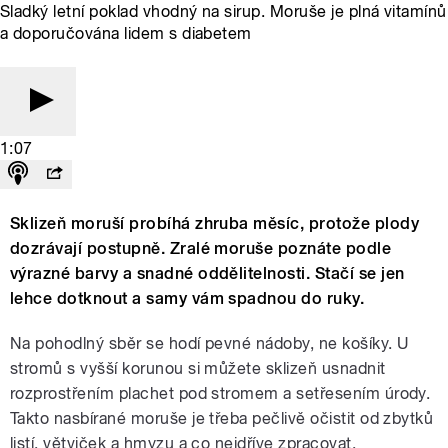
Sladký letní poklad vhodný na sirup. Moruše je plná vitamínů
a doporučována lidem s diabetem
1:07
Sklizeň moruší probíhá zhruba měsíc, protože plody
dozrávají postupně. Zralé moruše poznáte podle
výrazné barvy a snadné oddělitelnosti. Stačí se jen
lehce dotknout a samy vám spadnou do ruky.
Na pohodlný sběr se hodí pevné nádoby, ne košíky. U
stromů s vyšší korunou si můžete sklizeň usnadnit
rozprostřením plachet pod stromem a setřesením úrody.
Takto nasbírané moruše je třeba pečlivě očistit od zbytků
listí, větviček a hmyzu a co nejdříve zpracovat.