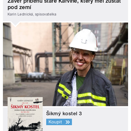
Závěr příběhu staré Karviné, který měl zůstat
pod zemí
Karin Lednická, spisovatelka
Šikmý kostel 3
Koupit