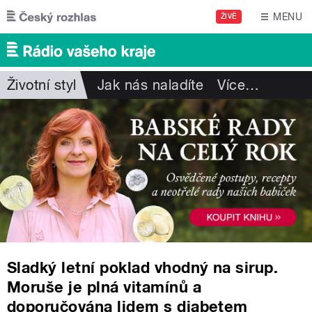
Přejít k hlavnímu obsahu
MENU
ŽIVĚ
Životní styl
Jak nás naladíte
Více
…
Sladký letní poklad vhodný na sirup.
Moruše je plná vitamínů a
doporučována lidem s diabetem