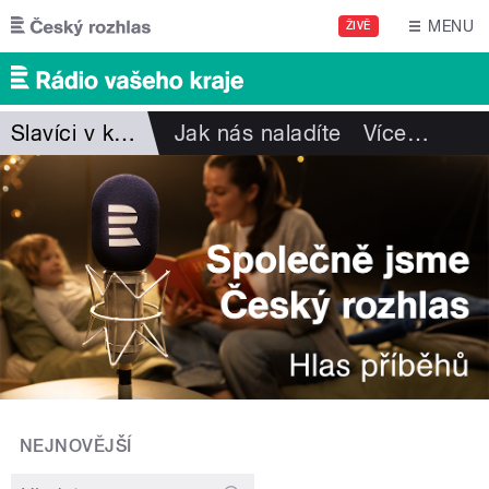
Přejít k hlavnímu obsahu
MENU
ŽIVĚ
Slavíci v krabici
Jak nás naladíte
Více
…
NEJNOVĚJŠÍ