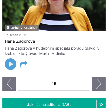
Slavíci v krabici
27. srpen 2022
Hana Zagorová
Hana Zagorová v hudebním speciálu pořadu Slavíci v
krabici, který uvádí Martin Hrdinka.
STRÁNKY
15
n
zí
Jak nás naladíte na DABu