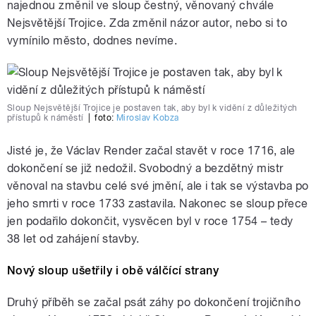
najednou změnil ve sloup čestný, věnovaný chvále
Nejsvětější Trojice. Zda změnil názor autor, nebo si to
vymínilo město, dodnes nevíme.
Sloup Nejsvětější Trojice je postaven tak, aby byl k vidění z důležitých
přístupů k náměstí
|
foto:
Miroslav Kobza
Jisté je, že Václav Render začal stavět v roce 1716, ale
dokončení se již nedožil. Svobodný a bezdětný mistr
věnoval na stavbu celé své jmění, ale i tak se výstavba po
jeho smrti v roce 1733 zastavila. Nakonec se sloup přece
jen podařilo dokončit, vysvěcen byl v roce 1754 – tedy
38 let od zahájení stavby.
Nový sloup ušetřily i obě válčící strany
Druhý příběh se začal psát záhy po dokončení trojičního