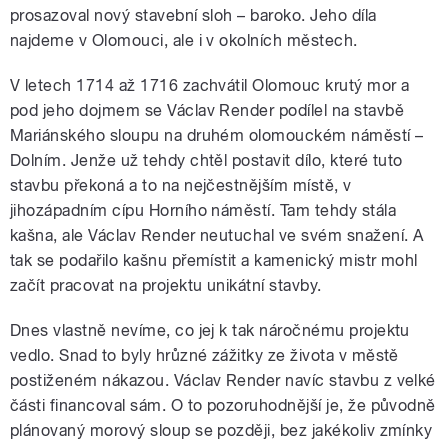
prosazoval nový stavební sloh – baroko. Jeho díla
najdeme v Olomouci, ale i v okolních městech.
V letech 1714 až 1716 zachvátil Olomouc krutý mor a
pod jeho dojmem se Václav Render podílel na stavbě
Mariánského sloupu na druhém olomouckém náměstí –
Dolním. Jenže už tehdy chtěl postavit dílo, které tuto
stavbu překoná a to na nejčestnějším místě, v
jihozápadním cípu Horního náměstí. Tam tehdy stála
kašna, ale Václav Render neutuchal ve svém snažení. A
tak se podařilo kašnu přemístit a kamenický mistr mohl
začít pracovat na projektu unikátní stavby.
Dnes vlastně nevíme, co jej k tak náročnému projektu
vedlo. Snad to byly hrůzné zážitky ze života v městě
postiženém nákazou. Václav Render navíc stavbu z velké
části financoval sám. O to pozoruhodnější je, že původně
plánovaný morový sloup se později, bez jakékoliv zmínky