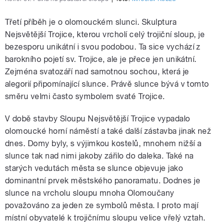
Třetí příběh je o olomouckém slunci. Skulptura
Nejsvětější Trojice, kterou vrcholí celý trojiční sloup, je
bezesporu unikátní i svou podobou. Ta sice vychází z
barokního pojetí sv. Trojice, ale je přece jen unikátní.
Zejména svatozáří nad samotnou sochou, která je
alegorií připomínající slunce. Právě slunce bývá v tomto
směru velmi často symbolem svaté Trojice.
V době stavby Sloupu Nejsvětější Trojice vypadalo
olomoucké horní náměstí a také další zástavba jinak než
dnes. Domy byly, s výjimkou kostelů, mnohem nižší a
slunce tak nad nimi jakoby zářilo do daleka. Také na
starých vedutách města se slunce objevuje jako
dominantní prvek městského panoramatu. Dodnes je
slunce na vrcholu sloupu mnoha Olomoučany
považováno za jeden ze symbolů města. I proto mají
místní obyvatelé k trojičnímu sloupu velice vřelý vztah.