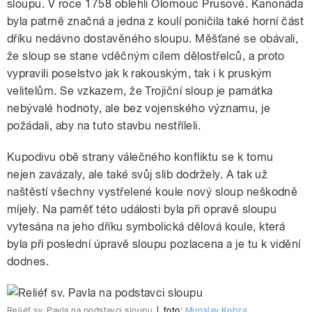
sloupu. V roce 1758 oblehli Olomouc Prusové. Kanonáda
byla patrně značná a jedna z koulí poničila také horní část
dříku nedávno dostavěného sloupu. Měšťané se obávali,
že sloup se stane vděčným cílem dělostřelců, a proto
vypravili poselstvo jak k rakouským, tak i k pruským
velitelům. Se vzkazem, že Trojiční sloup je památka
nebývalé hodnoty, ale bez vojenského významu, je
požádali, aby na tuto stavbu nestříleli.
Kupodivu obě strany válečného konfliktu se k tomu
nejen zavázaly, ale také svůj slib dodržely. A tak už
naštěstí všechny vystřelené koule nový sloup neškodně
míjely. Na paměť této události byla při opravě sloupu
vytesána na jeho dříku symbolická dělová koule, která
byla při poslední úpravě sloupu pozlacena a je tu k vidění
dodnes.
Reliéf sv. Pavla na podstavci sloupu
|
foto:
Miroslav Kobza