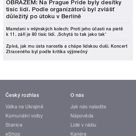
OBRAZEM: Na Prague Pride byly desítky
tisíc lidí. Podle organizátorů byl zvlášť
důležitý po útoku v Berlíně
Mamdani v mlýnských kolech: Proti jeho účasti na pietě
k 11. září je 80 tisíc lidí. ‚Schytá to tak jako tak'
Zpívá, jak mu ústa narostla a chápe lidskou duši. Koncert
Ztraceného byl podle kritika výjimečný
Český rozhlas
O nás
Válka na Ukrajině
Jak nás naladíte
Komunální volby
Nápověda
Stanice
Lidé v rádiu
eShop
Kariéra