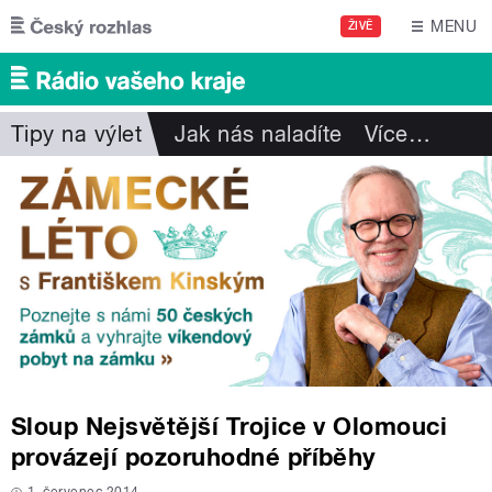
Přejít k hlavnímu obsahu
MENU
ŽIVĚ
Tipy na výlet
Jak nás naladíte
Více
…
Sloup Nejsvětější Trojice v Olomouci
provázejí pozoruhodné příběhy