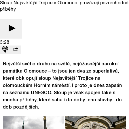
Sloup Nejsvětější Trojice v Olomouci provázejí pozoruhodné
příběhy
3:28
Největší svého druhu na světě, nejúžasnější barokní
památka Olomouce – to jsou jen dva ze superlativů,
které obklopují sloup Nejsvětější Trojice na
olomouckém Horním náměstí. I proto je dnes zapsán
na seznamu UNESCO. Sloup je však spojen také s
mnoha příběhy, které sahají do doby jeho stavby i do
dob pozdějších.