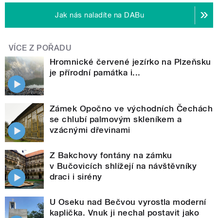
Jak nás naladíte na DABu
VÍCE Z POŘADU
Hromnické červené jezírko na Plzeňsku
je přírodní památka i...
Zámek Opočno ve východních Čechách
se chlubí palmovým skleníkem a
vzácnými dřevinami
Z Bakchovy fontány na zámku
v Bučovicích shlížejí na návštěvníky
draci i sirény
U Oseku nad Bečvou vyrostla moderní
kaplička. Vnuk ji nechal postavit jako