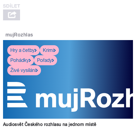
mujRozhlas
Hry a četby
Krimi
Pohádky
Pořady
Živé vysílání
Audiosvět Českého rozhlasu na jednom místě