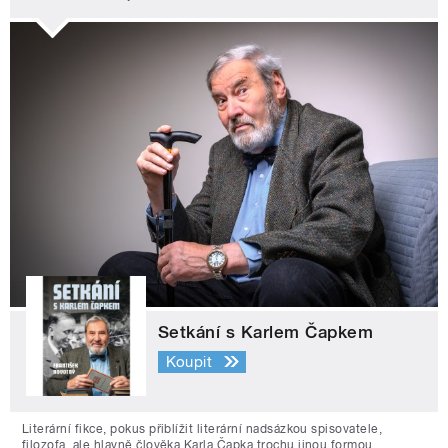
Setkání s Karlem Čapkem
Koupit
Literární fikce, pokus přiblížit literární nadsázkou spisovatele,
filozofa, ale hlavně člověka Karla Čapka trochu jinou formou.