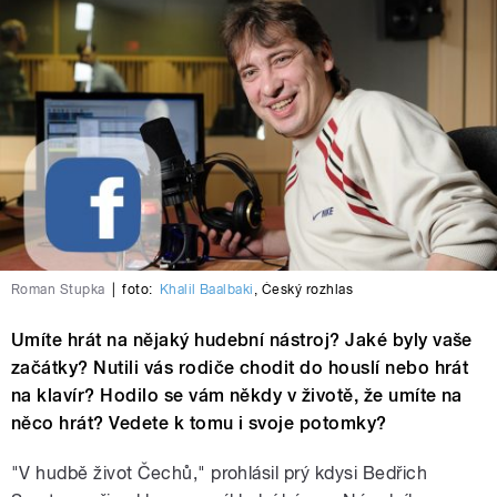
Roman Stupka
|
foto:
Khalil Baalbaki
,
Český rozhlas
Umíte hrát na nějaký hudební nástroj? Jaké byly vaše
začátky? Nutili vás rodiče chodit do houslí nebo hrát
na klavír? Hodilo se vám někdy v životě, že umíte na
něco hrát? Vedete k tomu i svoje potomky?
"V hudbě život Čechů," prohlásil prý kdysi Bedřich