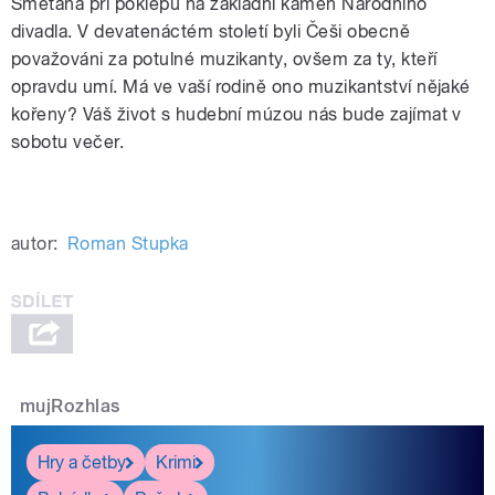
Smetana při poklepu na základní kámen Národního
divadla. V devatenáctém století byli Češi obecně
považováni za potulné muzikanty, ovšem za ty, kteří
opravdu umí. Má ve vaší rodině ono muzikantství nějaké
kořeny? Váš život s hudební múzou nás bude zajímat v
sobotu večer.
autor:
Roman Stupka
mujRozhlas
Hry a četby
Krimi