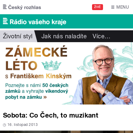
Přejít k hlavnímu obsahu
MENU
ŽIVĚ
Životní styl
Jak nás naladíte
Více
…
Sobota: Co Čech, to muzikant
16. listopad 2013