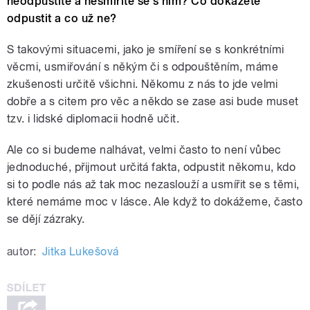
neodpustíte a nesmíříte se s ním? Co dokážete
odpustit a co už ne?
S takovými situacemi, jako je smíření se s konkrétními
věcmi, usmiřování s někým či s odpouštěním, máme
zkušenosti určitě všichni. Někomu z nás to jde velmi
dobře a s citem pro věc a někdo se zase asi bude muset
tzv. i lidské diplomacii hodně učit.
Ale co si budeme nalhávat, velmi často to není vůbec
jednoduché, přijmout určitá fakta, odpustit někomu, kdo
si to podle nás až tak moc nezaslouží a usmířit se s těmi,
které nemáme moc v lásce. Ale když to dokážeme, často
se dějí zázraky.
autor:
Jitka Lukešová