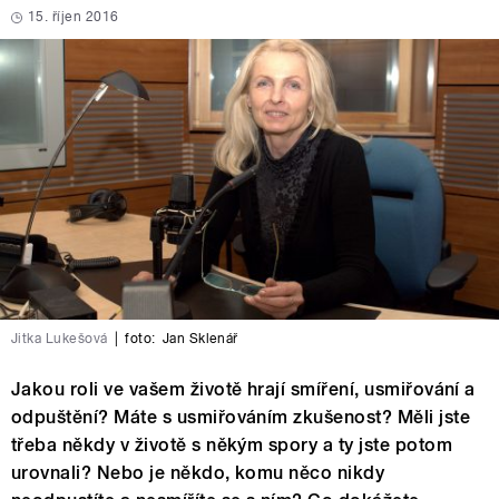
15. říjen 2016
Jitka Lukešová
|
foto:
Jan Sklenář
Jakou roli ve vašem životě hrají smíření, usmiřování a
odpuštění? Máte s usmiřováním zkušenost? Měli jste
třeba někdy v životě s někým spory a ty jste potom
urovnali? Nebo je někdo, komu něco nikdy