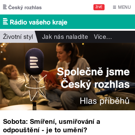
Přejít k hlavnímu obsahu
MENU
ŽIVĚ
Životní styl
Jak nás naladíte
Více
…
Sobota: Smíření, usmiřování a
odpouštění ‒ je to umění?