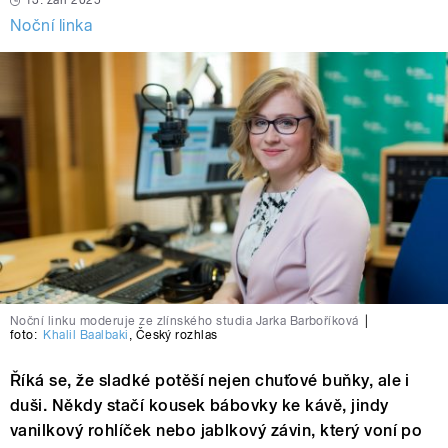
13. září 2025
Noční linka
Noční linku moderuje ze zlínského studia Jarka Barboříková
|
foto:
Khalil Baalbaki
,
Český rozhlas
Říká se, že sladké potěší nejen chuťové buňky, ale i
duši. Někdy stačí kousek bábovky ke kávě, jindy
vanilkový rohlíček nebo jablkový závin, který voní po