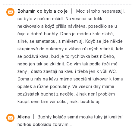
|
Bohumír, co bylo a co je
Moc si toho nepamatuji,
co bylo v našem mládí. Na vesnici se tolik
nekávovalo a když přišla návštěva, posedělo se u
čaje a dobré buchty. Dnes je módou kafe slabé,
silné, se smetanou, s mlékem aj. Když se jde někde
skupinově do cukrárny a vůbec různých stánků, kde
se podává káva, buď je to rychlovka bez ničeho,
nebo jen tak se zklidnit. Co vím tak podle řeči mé
ženy , často zavítají na kávu i třeba jen k vůli WC.
Doma u nás na kávu máme speciální kávovar k tomu
oplatek a různé pochutiny. Ve všední dny máme
pozůstatek buchet z neděle. Jinak není problém
koupit sem tam vánočku, mak. buchtu aj.
|
Allena
Buchty koláče samá mouka tuky já kvalitní
hořkou čokoládu zdravím...