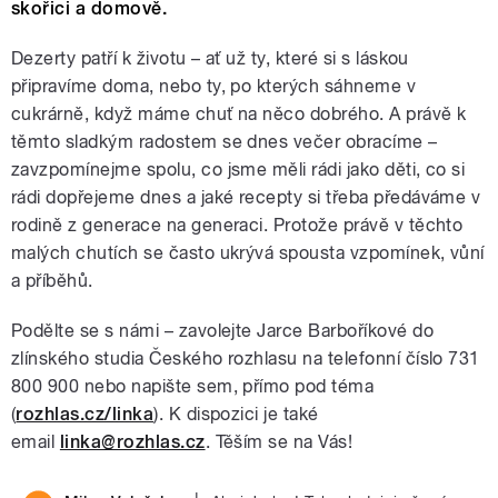
skořici a domově.
Dezerty patří k životu – ať už ty, které si s láskou
připravíme doma, nebo ty, po kterých sáhneme v
cukrárně, když máme chuť na něco dobrého. A právě k
těmto sladkým radostem se dnes večer obracíme –
zavzpomínejme spolu, co jsme měli rádi jako děti, co si
rádi dopřejeme dnes a jaké recepty si třeba předáváme v
rodině z generace na generaci. Protože právě v těchto
malých chutích se často ukrývá spousta vzpomínek, vůní
a příběhů.
Podělte se s námi – zavolejte Jarce Barboříkové do
zlínského studia Českého rozhlasu na telefonní číslo 731
800 900 nebo napište sem, přímo pod téma
(
rozhlas.cz/linka
). K dispozici je také
email
linka@rozhlas.cz
. Těším se na Vás!