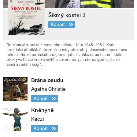
Šikmý kostel 3
Koupit
Románová kronika ztraceného města - léta 1945–1961. Karin
Lednická předkládá do značné míry převratný, dosavadní paradigma
měnící obraz hornického regionu, jehož zahlazenou historii stále
překrývá tlustá vrstva mýtů a zakořeněných stereotypů o „černé
zemi a rudém kraji“.
Brána osudu
Agatha Christie
Koupit
Kněhyně
Kaczi
Koupit