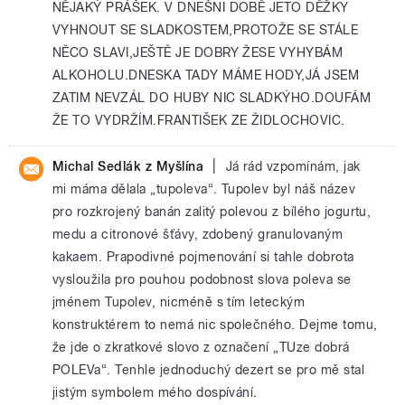
NĚJAKÝ PRÁŠEK. V DNEŠNI DOBĚ JETO DĚŽKY
VYHNOUT SE SLADKOSTEM,PROTOŽE SE STÁLE
NĚCO SLAVI,JEŠTĚ JE DOBRY ŽESE VYHYBÁM
ALKOHOLU.DNESKA TADY MÁME HODY,JÁ JSEM
ZATIM NEVZÁL DO HUBY NIC SLADKÝHO.DOUFÁM
ŽE TO VYDRŽÍM.FRANTIŠEK ZE ŽIDLOCHOVIC.
|
Michal Sedlák z Myšlína
Já rád vzpomínám, jak
mi máma dělala „tupoleva“. Tupolev byl náš název
pro rozkrojený banán zalitý polevou z bílého jogurtu,
medu a citronové šťávy, zdobený granulovaným
kakaem. Prapodivné pojmenování si tahle dobrota
vysloužila pro pouhou podobnost slova poleva se
jménem Tupolev, nicméně s tím leteckým
konstruktérem to nemá nic společného. Dejme tomu,
že jde o zkratkové slovo z označení „TUze dobrá
POLEVa“. Tenhle jednoduchý dezert se pro mě stal
jistým symbolem mého dospívání.