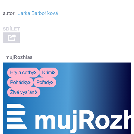
autor:
Jarka Barboříková
mujRozhlas
Hry a četby
Krimi
Pohádky
Pořady
Živé vysílání