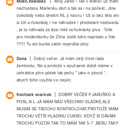
|
Milan,Valašsko
Ahoj Jarko ! Tak v lednici už mám
nachystanu Marlenku dort a tak sa i na počest ,,dne
čokolády nebo dnešní NL ji nacnu ! Už si bez této ani
si žití a čokolády / ne náhražek / představit nedovedu
, je to náhrada za dysi milé ochutnávky piva . Tolik
pro moderátorku že Zlína ,kolik toho naprsalo u Vás
??!!! Tu ani burka zatím neprošla ahoj
|
Dana
Dobrý večer. Já mám celý život ráda
žemlovku. No a protože v současné době máme v
zahrádce plno jablek tak peču " jako o závod ",
abych toho využila co nejvíc.
|
frantisek svaricek
DOBRY VEČÉR P.JARUŠKO A
POSL.N.L.JÁ MÁM RÁD VŠECHNO SLADKÉ,ALE
MUSIM SE TROCHU KONTROLOVAT,PROTOŽE MÁM
TROCHU VĚTŠI HLADINU CUKRU. KDYŽ SI DÁVÁM
TROCHU POZOR TAK TO MÁM TAK 5-7 ,BERU TAKY