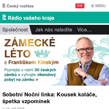
Přejít k hlavnímu obsahu
MENU
ŽIVĚ
Společnost
Jak nás naladíte
Více
…
Sobotní Noční linka: Kousek koláče,
špetka vzpomínek