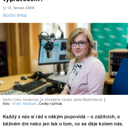
13. červen 2026
Noční linka
Noční linku moderuje ze zlínského studia Jarka Barboříková
|
foto:
Khalil Baalbaki
,
Český rozhlas
Každý z nás si rád s někým popovídá – o zážitcích, o
běžném dni nebo jen tak o tom, co se děje kolem nás.