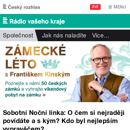
Přejít k hlavnímu obsahu
MENU
ŽIVĚ
Společnost
Jak nás naladíte
Více
…
Sobotní Noční linka: O čem si nejraději
povídáte a s kým? Kdo byl nejlepším
vypravěčem?