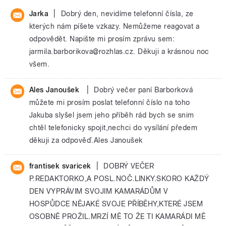
|
Jarka
Dobrý den, nevidíme telefonní čísla, ze
kterých nám píšete vzkazy. Nemůžeme reagovat a
odpovědět. Napište mi prosím zprávu sem:
jarmila.barborikova@rozhlas.cz. Děkuji a krásnou noc
všem.
|
Ales Janoušek
Dobrý večer paní Barborková
můžete mi prosím poslat telefonní číslo na toho
Jakuba slyšel jsem jeho příběh rád bych se snim
chtěl telefonicky spojit,nechci do vysílání předem
děkuji za odpověď.Ales Janoušek
|
frantisek svaricek
DOBRÝ VEČER
P.REDAKTORKO,A POSL.NOČ.LINKY.SKORO KAŽDÝ
DEN VYPRÁVIM SVOJIM KAMARÁDŮM V
HOSPŮDCE NĚJAKÉ SVOJE PŘÍBĚHY,KTERÉ JSEM
OSOBNĚ PROŽIL.MRZÍ MĚ TO ŽE TI KAMARÁDI MĚ