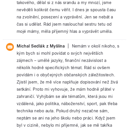
takového, dělal si z nás srandu a my mnozí, jsme
nevěděli kolikrát čemu věřit. I dnes je spousta času
na zvolnění, posezení a vyprávění. Jen se nebát a
čas si udělat. Rád jsem naslouchal sestru tetu od
mojé mámy, měla příjemný hlas a vyprávět uměla.
|
Michal Sedlák z Myšlína
Nemám v okolí nikoho, s
kým bych si mohl povídat o svých největších
zájmech – umělé jazyky, finanční nezávislost a
několik hodně specifických témat. Rád si ovšem
povídám i o obyčejných občanských záležitostech.
Zjistil jsem, že mě více naplňuje dopisování než živá
setkání. Proto mi vyhovuje, že mám hodně přátel v
zahraničí. Vyhýbám se ale tématům, která jsou mi
vzdálená, jako politika, náboženství, sport, pak třeba
technika nebo auta. Pokud druhý nezačne sám,
neptám se ani na jeho školu nebo práci. Když jsem
byl v cizině, nebylo mi příjemné, jak se mě takřka