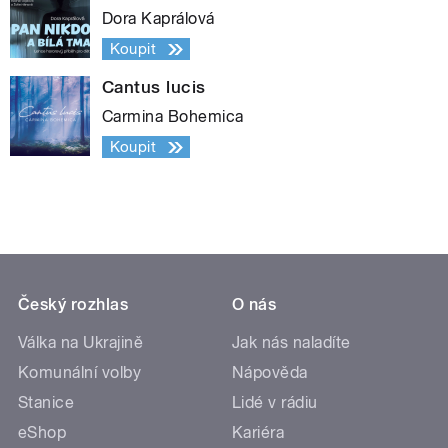
Dora Kaprálová
Koupit
Cantus lucis
Carmina Bohemica
Koupit
Český rozhlas
O nás
Válka na Ukrajině
Jak nás naladíte
Komunální volby
Nápověda
Stanice
Lidé v rádiu
eShop
Kariéra