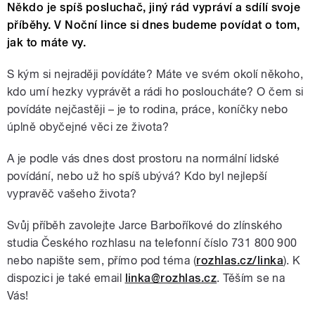
Někdo je spíš posluchač, jiný rád vypráví a sdílí svoje
příběhy. V Noční lince si dnes budeme povídat o tom,
jak to máte vy.
S kým si nejraději povídáte? Máte ve svém okolí někoho,
kdo umí hezky vyprávět a rádi ho posloucháte? O čem si
povídáte nejčastěji – je to rodina, práce, koníčky nebo
úplně obyčejné věci ze života?
A je podle vás dnes dost prostoru na normální lidské
povídání, nebo už ho spíš ubývá? Kdo byl nejlepší
vypravěč vašeho života?
Svůj příběh zavolejte Jarce Barboříkové do zlínského
studia Českého rozhlasu na telefonní číslo 731 800 900
nebo napište sem, přímo pod téma (
rozhlas.cz/linka
). K
dispozici je také email
linka@rozhlas.cz
. Těším se na
Vás!