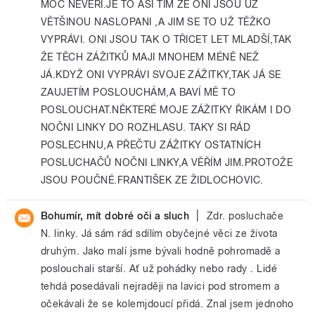
MOC NEVĚŘI.JE TO ASI TÍM ŽE ONI JSOU UŽ
VĚTŠINOU NASLOPANI ,A JIM SE TO UŽ TĚŽKO
VYPRÁVI. ONI JSOU TAK O TŘICET LET MLADŠÍ,TAK
ŽE TĚCH ZÁŽITKŮ MAJI MNOHEM MÉNĚ NEŽ
JÁ.KDYŽ ONI VYPRÁVI SVOJE ZÁŽITKY,TAK JÁ SE
ZAUJETÍM POSLOUCHÁM,A BAVÍ MĚ TO
POSLOUCHAT.NĚKTERÉ MOJE ZÁŽITKY ŘIKÁM I DO
NOČNI LINKY DO ROZHLASU. TAKY SI RÁD
POSLECHNU,A PŘEČTU ZÁŽITKY OSTATNÍCH
POSLUCHAČŮ NOČNI LINKY,A VĚŘÍM JIM.PROTOŽE
JSOU POUČNÉ.FRANTIŠEK ZE ŽIDLOCHOVIC.
|
Bohumír, mít dobré oči a sluch
Zdr. posluchače
N. linky. Já sám rád sdílím obyčejné věci ze života
druhým. Jako malí jsme bývali hodně pohromadě a
poslouchali starší. Ať už pohádky nebo rady . Lidé
tehdá posedávali nejraději na lavici pod stromem a
očekávali že se kolemjdoucí přidá. Znal jsem jednoho