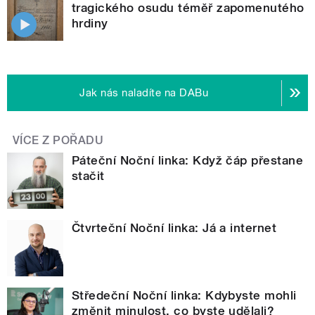
tragického osudu téměř zapomenutého
hrdiny
Jak nás naladíte na DABu
VÍCE Z POŘADU
Páteční Noční linka: Když čáp přestane
stačit
Čtvrteční Noční linka: Já a internet
Středeční Noční linka: Kdybyste mohli
změnit minulost, co byste udělali?