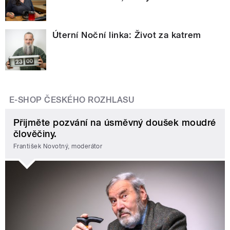
Úterní Noční linka: Život za katrem
E-SHOP ČESKÉHO ROZHLASU
Přijměte pozvání na úsměvný doušek moudré
člověčiny.
František Novotný, moderátor