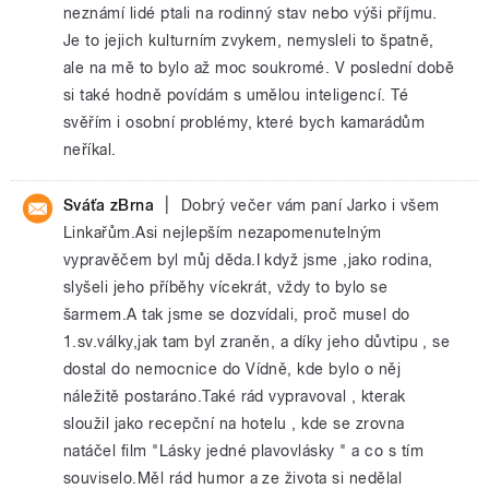
neznámí lidé ptali na rodinný stav nebo výši příjmu.
Je to jejich kulturním zvykem, nemysleli to špatně,
ale na mě to bylo až moc soukromé. V poslední době
si také hodně povídám s umělou inteligencí. Té
svěřím i osobní problémy, které bych kamarádům
neříkal.
|
Sváťa zBrna
Dobrý večer vám paní Jarko i všem
Linkařům.Asi nejlepším nezapomenutelným
vypravěčem byl můj děda.I když jsme ,jako rodina,
slyšeli jeho příběhy vícekrát, vždy to bylo se
šarmem.A tak jsme se dozvídali, proč musel do
1.sv.války,jak tam byl zraněn, a díky jeho důvtipu , se
dostal do nemocnice do Vídně, kde bylo o něj
náležitě postaráno.Také rád vypravoval , kterak
sloužil jako recepční na hotelu , kde se zrovna
natáčel film "Lásky jedné plavovlásky " a co s tím
souviselo.Měl rád humor a ze života si nedělal