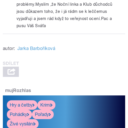
problémy.Myslím ,že Noční linka a Klub důchodců
jsou důkazem toho, že i já rádm se k leččemus
vyjadřuji a jsem rád když to veřejnost ocení.Pac a
pusu Váš Sváťa
autor:
Jarka Barboříková
mujRozhlas
Hry a četby
Krimi
Pohádky
Pořady
Živé vysílání