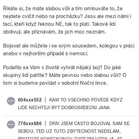
Říkáte si, že máte slabou vůli a tím omlouváte to, že
nejdete cvičit nebo na procházku?
Jsou ale mezi námi i
tací, kteří když řeknou NE, tak to platí.
Takové lidi
obdivuji, ale přiznávám, že jich moc neznám.
Bojovat ale můžete i se svým sousedem, kolegou v práci
anebo v nejhorším případě s nemocí.
Podařilo se Vám v životě vyhrát nějaký boj? Do jaké
skupiny lidí patříte? Máte pevnou nebo slabou vůli?
O
tom si budeme povídat v sobotní Noční lince.
|
604xxx552
KAM TO VSECHNO POVEDE KDYZ
LIDE NECHTEJI BYT DOBROSRDECNI JANA
|
776xxx686
DRIV JSEM CASTO BOJOVAL SAM SE
SEBOU. TED UZ TUTO ZBYTECNOST NEDELAM,
PROTOZE KONECKONCU ZVITEZIM VZDY JA, AT