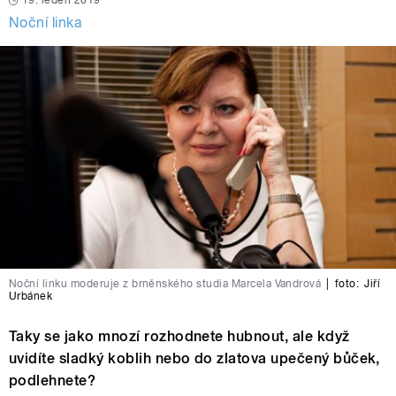
19. leden 2019
Noční linka
Noční linku moderuje z brněnského studia Marcela Vandrová
|
foto:
Jiří
Urbánek
Taky se jako mnozí rozhodnete hubnout, ale když
uvidíte sladký koblih nebo do zlatova upečený bůček,
podlehnete?