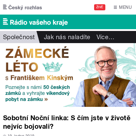
Přejít k hlavnímu obsahu
MENU
ŽIVĚ
Společnost
Jak nás naladíte
Více
…
Sobotní Noční linka: S čím jste v životě
nejvíc bojovali?