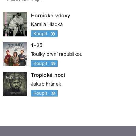
zemi a rudém kraji“.
Hornické vdovy
Kamila Hladká
Koupit
1-25
Toulky první republikou
Koupit
Tropické noci
Jakub Fránek
Koupit