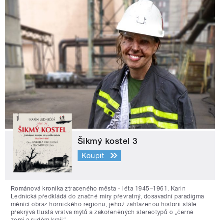
Šikmý kostel 3
Koupit
Románová kronika ztraceného města - léta 1945–1961. Karin
Lednická předkládá do značné míry převratný, dosavadní paradigma
měnící obraz hornického regionu, jehož zahlazenou historii stále
překrývá tlustá vrstva mýtů a zakořeněných stereotypů o „černé