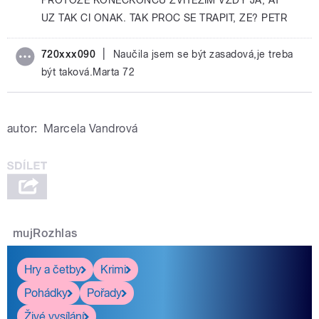
UZ TAK CI ONAK. TAK PROC SE TRAPIT, ZE? PETR
|
720xxx090
Naučila jsem se být zasadová,je treba
být taková.Marta 72
autor:
Marcela Vandrová
mujRozhlas
Hry a četby
Krimi
Pohádky
Pořady
Živé vysílání