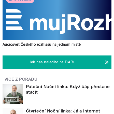
Audiosvět Českého rozhlasu na jednom místě
Jak nás naladíte na DABu
VÍCE Z POŘADU
Páteční Noční linka: Když čáp přestane
stačit
Čtvrteční Noční linka: Já a internet