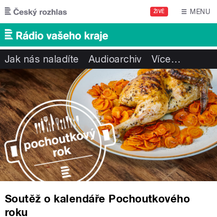
Přejít k hlavnímu obsahu
MENU
ŽIVĚ
Jak nás naladíte
Audioarchiv
Více
…
Soutěž o kalendáře Pochoutkového
roku