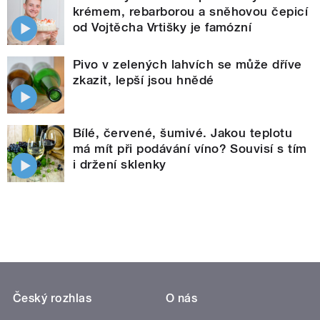
krémem, rebarborou a sněhovou čepicí
od Vojtěcha Vrtišky je famózní
Pivo v zelených lahvích se může dříve
zkazit, lepší jsou hnědé
Bílé, červené, šumivé. Jakou teplotu
má mít při podávání víno? Souvisí s tím
i držení sklenky
Český rozhlas
O nás