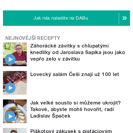
Jak nás naladíte na DABu
NEJNOVĚJŠÍ RECEPTY
Záhorácké závitky s chlupatými
knedlíky od Jaroslava Sapíka jsou jako
vepřo zelo v závitku
Lovecký salám Češi znají už 100 let
Jak velké sousto si můžeme ukrojit?
Takové, abyste mohli hovořit, radí
Ladislav Špaček
Piškotový zákusek s pistáciovým