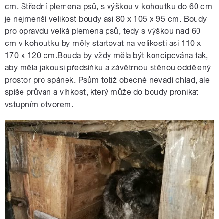
cm. Střední plemena psů, s výškou v kohoutku do 60 cm
je nejmenší velikost boudy asi 80 x 105 x 95 cm. Boudy
pro opravdu velká plemena psů, tedy s výškou nad 60
cm v kohoutku by měly startovat na velikosti asi 110 x
170 x 120 cm.Bouda by vždy měla být koncipována tak,
aby měla jakousi předsíňku a závětrnou stěnou oddělený
prostor pro spánek. Psům totiž obecně nevadí chlad, ale
spíše průvan a vlhkost, který může do boudy pronikat
vstupním otvorem.