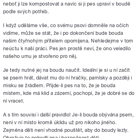
neboť ji lze kompostovat a navíc si ji pes upraví v boudě
podle svých potřeb.
I když uděláme vše, co svému psovi domněle na očích
vidíme, může se stát, že i po dokončení bude bouda
našim čtyřnohým přítelem opomíjena. Nehledejme v tom
neúctu k naší práci. Pes jen prostě neví, že ono veledílo
našeho umu je stvořeno pro něj.
Je tedy nutné jej na boudu naučit. Ideální je si u ní začít
se psem hrát, dávat mu do ní hračky, pamlsky a později i
misku se žrádlem. Přijde-li pes na to, že je bouda
místem, kde má klid a zázemí, pochopí, že je dobré se do
ní vracet.
A s tím souvisí i další pravidlo! Je-li bouda obývána psem,
není v ní místo kromě úklidu už pro nikoho jiného.
Zejména děti není vhodné pouštět, aby do boudy lezly.
Ohrožuje to pohodlí psa i bezpečnost dětí.