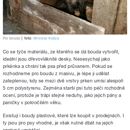
Psí bouda
|
foto:
Miroslav Kobza
Co se týče materiálu, ze kterého se dá bouda vytvořit,
ideální jsou dřevovláknité desky. Nesesychají jako
prkénka a chrání tak psa před průvanem. Pokud se
rozhodneme pro boudu z masivu, je lépe ji udělat
zateplenou, kdy se mezi dvě vrstvy prken umísí alespoň
5 cm polystyrenu. Zejména starší psi tuto péči rozhodně
ocení, protože je trápí stejné neduhy, jako jejich pány a
paničky v pokročilém věku.
Existují i boudy plastové, které lze koupit v prodejnách. I
ty jsou pro psy vhodné, je však nutné dbát na jejich