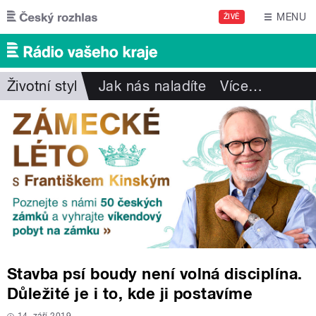
Přejít k hlavnímu obsahu
MENU
ŽIVĚ
Životní styl
Jak nás naladíte
Více
…
Stavba psí boudy není volná disciplína.
Důležité je i to, kde ji postavíme