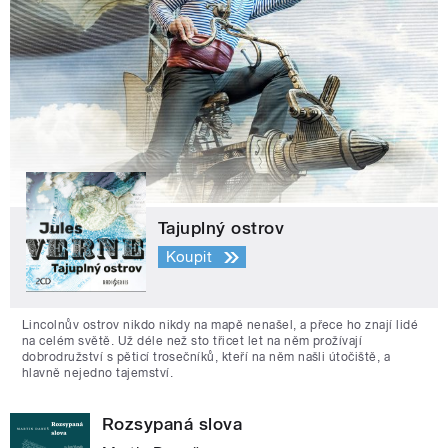
Tajuplný ostrov
Koupit
Lincolnův ostrov nikdo nikdy na mapě nenašel, a přece ho znají lidé
na celém světě. Už déle než sto třicet let na něm prožívají
dobrodružství s pěticí trosečníků, kteří na něm našli útočiště, a
hlavně nejedno tajemství.
Rozsypaná slova