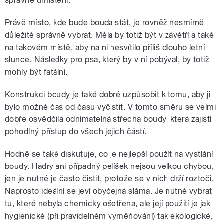
správné umístění.
Právě místo, kde bude bouda stát, je rovněž nesmírně
důležité správně vybrat. Měla by totiž být v závětří a také
na takovém místě, aby na ni nesvítilo příliš dlouho letní
slunce. Následky pro psa, který by v ní pobýval, by totiž
mohly být fatální.
Konstrukci boudy je také dobré uzpůsobit k tomu, aby ji
bylo možné čas od času vyčistit. V tomto směru se velmi
dobře osvědčila odnímatelná střecha boudy, která zajistí
pohodlný přístup do všech jejich částí.
Hodně se také diskutuje, co je nejlepší použít na vystlání
boudy. Hadry ani případný pelíšek nejsou velkou chybou,
jen je nutné je často čistit, protože se v nich drží roztoči.
Naprosto ideální se jeví obyčejná sláma. Je nutné vybrat
tu, které nebyla chemicky ošetřena, ale její použití je jak
hygienické (při pravidelném vyměňování) tak ekologické,