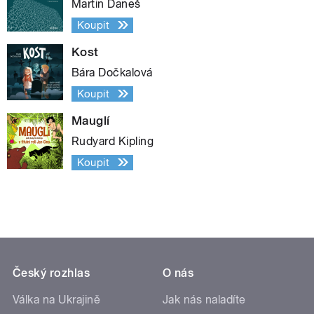
Martin Daneš
Koupit
Kost
Bára Dočkalová
Koupit
Mauglí
Rudyard Kipling
Koupit
Český rozhlas
O nás
Válka na Ukrajině
Jak nás naladíte