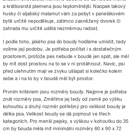
a krátkosrstá plemena jsou teplomilnější. Naopak takový
husky či aljašský malamut vám za pobyt v panelákovém
bytě určitě nepoděkuje, zatímco zasněžený dvorek či
zahrada mu určitě udělá nezměrnou radost.
I podle toho, jakého psa do boudy hodláme umístit, tedy
volíme její podobu. Je potřeba počítat i s dostatečným
prostorem, protože pes nebude v boudě jen spát, ale měl
by mít dost prostoru na to se v ní protáhnout. Navíc, psi
před ulehnutím mají ve zvyku ušlapat si kolečko kolem
sebe a i na to by v boudě měl být prostor.
Prvním kritériem jsou rozměry boudy. Nejprve je potřeba
znát rozměry psa. Změříme jej tedy od země po výšku
kohoutku a druhý rozměr potřebný pro velikost boudy je
délka psa. Velikost boudy se dá pojmout ve třech
kategoriích. Pro menší pejsky, s výškou v kohoutku do 35
cm by bouda měla mít minimální rozměry 60 x 90 x 72