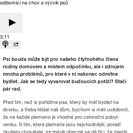
odbornicí na chov a výcvik psů
3:11
Psí bouda může být pro našeho čtyřnohého člena
rodiny domovem a místem odpočinku, ale i zdrojem
mnoha problémů, pro které v ní nakonec odmítne
bydlet. Jak se tedy vyvarovat budoucích potíží? Stačí
pár rad.
Před tím, než si pořídíme psa, který by měl bydlet na
dvorku, a třeba hlídat náš dům, bychom si měli uvědomit,
že ne každé plemeno je vhodné pro celoroční pobyt
venku. S tím, která plemena jsou nejvhodnější, poradí
zkušení chovatelé, nicméně obecně se dá říci, že menší