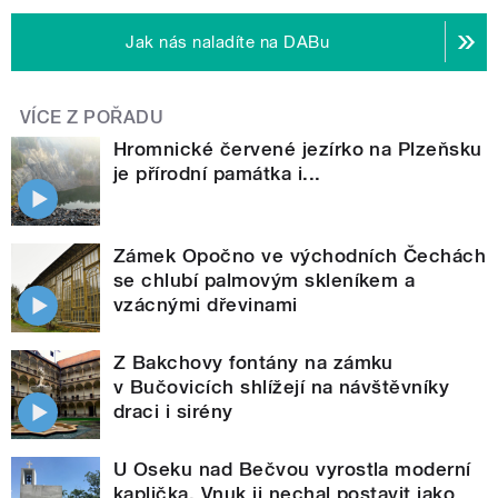
Jak nás naladíte na DABu
VÍCE Z POŘADU
Hromnické červené jezírko na Plzeňsku
je přírodní památka i...
Zámek Opočno ve východních Čechách
se chlubí palmovým skleníkem a
vzácnými dřevinami
Z Bakchovy fontány na zámku
v Bučovicích shlížejí na návštěvníky
draci i sirény
U Oseku nad Bečvou vyrostla moderní
kaplička. Vnuk ji nechal postavit jako