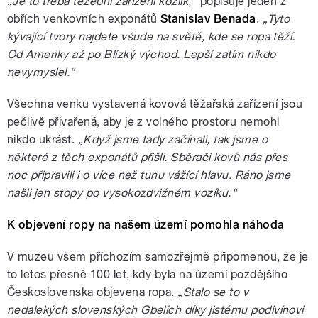
„Je to třeba těžební zařízení kozlík,“
popisuje jeden z
obřích venkovních exponátů
Stanislav Benada
.
„Tyto
kývající tvory najdete všude na světě, kde se ropa těží.
Od Ameriky až po Blízký východ. Lepší zatím nikdo
nevymyslel.“
Všechna venku vystavená kovová těžařská zařízení jsou
pečlivě přivařená, aby je z volného prostoru nemohl
nikdo ukrást.
„Když jsme tady začínali, tak jsme o
některé z těch exponátů přišli. Sběrači kovů nás přes
noc připravili i o více než tunu vážící hlavu. Ráno jsme
našli jen stopy po vysokozdvižném vozíku.“
K objevení ropy na našem území pomohla náhoda
V muzeu všem příchozím samozřejmě připomenou, že je
to letos přesně 100 let, kdy byla na území pozdějšího
Československa objevena ropa.
„Stalo se to v
nedalekých slovenských Gbelích díky jistému podivínovi