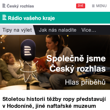
Přejít k hlavnímu obsahu
MENU
ŽIVĚ
Tipy na výlet
Jak nás naladíte
Více
…
Stoletou historii těžby ropy představují
v Hodoníně, jiné naftařské muzeum