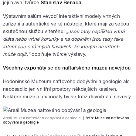
její hlavní tvůrce
Stanislav Benada
.
Výstavním sálům vévodí interaktivní modely vrtných
zařízení a autentické velké nástroje, které mají za sebou
skutečnou službu v terénu.
„Jsou tady například vrtná
dláta nebo vrtné korunky a na doplnění jsou tady také
informace o různých haváriích, ke kterým na vrtech
může dojít,“
doplňuje tvůrce výstavy.
Všechny exponáty se do naftařského muzea nevejdou
Hodonínské Muzeum naftového dobývání a geologie ale
neobsadilo jen vnitřní prostory někdejších kasáren.
Některé muzejní exponáty by se totiž dovnitř ani nevešly.
Areál Muzea naftového dobývání a geologie
|
foto:
Muzeum naftového
dobývání a geologie