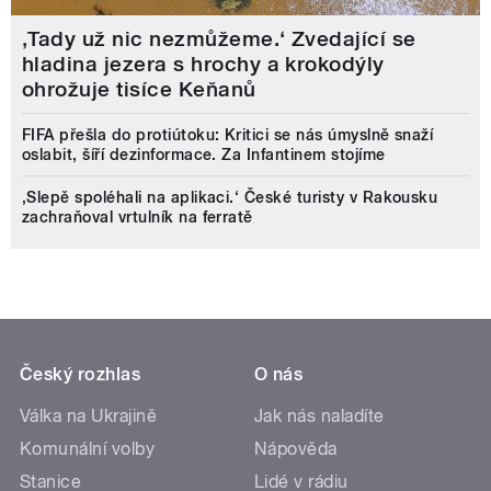
‚Tady už nic nezmůžeme.‘ Zvedající se
hladina jezera s hrochy a krokodýly
ohrožuje tisíce Keňanů
FIFA přešla do protiútoku: Kritici se nás úmyslně snaží
oslabit, šíří dezinformace. Za Infantinem stojíme
‚Slepě spoléhali na aplikaci.‘ České turisty v Rakousku
zachraňoval vrtulník na ferratě
Český rozhlas
O nás
Válka na Ukrajině
Jak nás naladíte
Komunální volby
Nápověda
Stanice
Lidé v rádiu