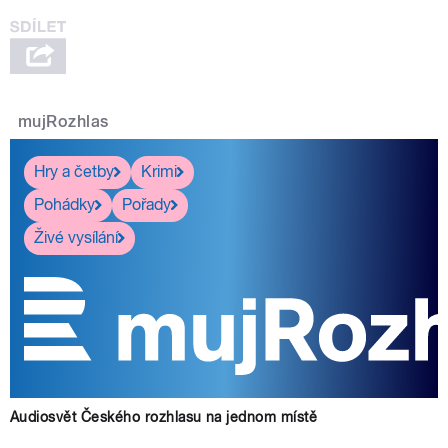
mujRozhlas
Hry a četby
Krimi
Pohádky
Pořady
Živé vysílání
Audiosvět Českého rozhlasu na jednom místě