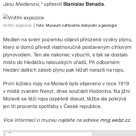
Jánu Medlenovi,“
upřesnil
Stanislav Benada
.
Vnitřní expozice
|
foto:
Muzeum naftového dobývání a geologie
Medlen na svém pozemku objevil přirozené vývěry plynu,
který si domů přivedl vlastnoručně postaveným cihlovým
plynovodem. Ten ale nakonec vybuchl, a tak se dostalo
místo do hledáčku rakouských úřadů. Při odborném
hledání dalších zásob plynu pak těžaři narazili na ropu.
První ložisko ropy na Moravě bylo objeveno v roce 1919
v místě zvaném Nesyt, dnes součásti Hodonína. Na jižní
Moravě se těží ropa úspěšně dosud, těžba ale pokrývá
jen tři procenta spotřeby v České republice.
Více informací o muzeu najdete na adrese
mng.webz.cz
.