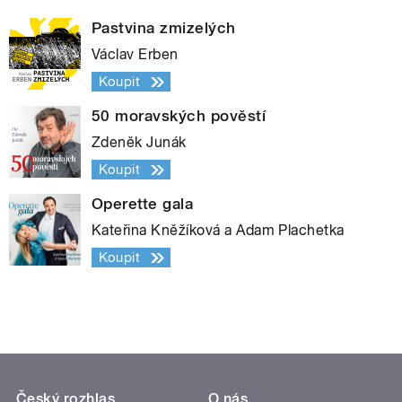
Pastvina zmizelých
Václav Erben
Koupit
50 moravských pověstí
Zdeněk Junák
Koupit
Operette gala
Kateřina Kněžíková a Adam Plachetka
Koupit
Český rozhlas
O nás