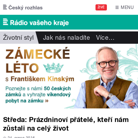
Přejít k hlavnímu obsahu
MENU
ŽIVĚ
Životní styl
Jak nás naladíte
Více
…
Středa: Prázdninoví přátelé, kteří nám
zůstali na celý život