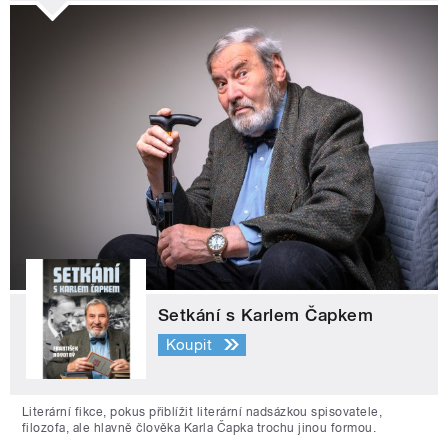
Setkání s Karlem Čapkem
Koupit
Literární fikce, pokus přiblížit literární nadsázkou spisovatele,
filozofa, ale hlavně člověka Karla Čapka trochu jinou formou.