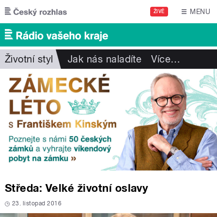
Přejít k hlavnímu obsahu
MENU
ŽIVĚ
Životní styl
Jak nás naladíte
Více
…
Středa: Velké životní oslavy
23. listopad 2016