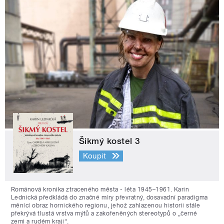
Šikmý kostel 3
Koupit
Románová kronika ztraceného města - léta 1945–1961. Karin
Lednická předkládá do značné míry převratný, dosavadní paradigma
měnící obraz hornického regionu, jehož zahlazenou historii stále
překrývá tlustá vrstva mýtů a zakořeněných stereotypů o „černé
zemi a rudém kraji“.