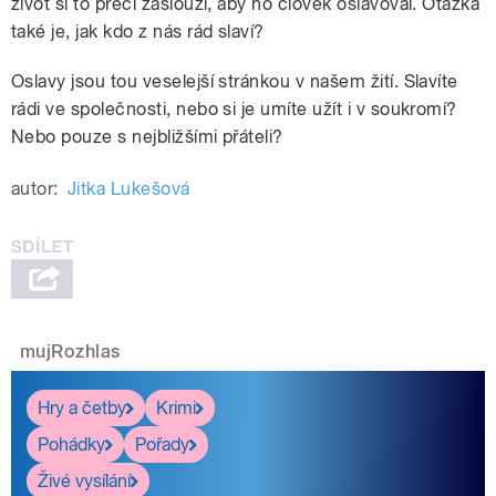
život si to přeci zaslouží, aby ho člověk oslavoval. Otázka
také je, jak kdo z nás rád slaví?
Oslavy jsou tou veselejší stránkou v našem žití. Slavíte
rádi ve společnosti, nebo si je umíte užít i v soukromí?
Nebo pouze s nejbližšími přáteli?
autor:
Jitka Lukešová
mujRozhlas
Hry a četby
Krimi
Pohádky
Pořady
Živé vysílání