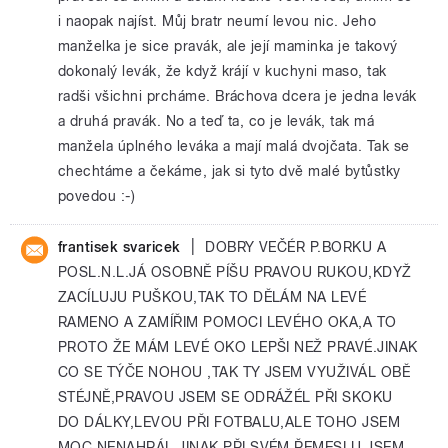
i naopak najíst. Můj bratr neumí levou nic. Jeho
manželka je sice pravák, ale její maminka je takový
dokonalý levák, že když krájí v kuchyni maso, tak
radši všichni prcháme. Bráchova dcera je jedna levák
a druhá pravák. No a teď ta, co je levák, tak má
manžela úplného leváka a mají malá dvojčata. Tak se
chechtáme a čekáme, jak si tyto dvě malé bytůstky
povedou :-)
|
frantisek svaricek
DOBRY VEČÉR P.BORKU A
POSL.N.L.JÁ OSOBNĚ PÍŠU PRAVOU RUKOU,KDYŽ
ZACÍLUJU PUŠKOU,TAK TO DĚLÁM NA LEVÉ
RAMENO A ZAMÍŘIM POMOCI LEVÉHO OKA,A TO
PROTO ŽE MÁM LEVÉ OKO LEPŠI NEŽ PRAVÉ.JINAK
CO SE TÝČE NOHOU ,TAK TY JSEM VYUŽIVÁL OBĚ
STÉJNĚ,PRAVOU JSEM SE ODRÁŽÉL PŘI SKOKU
DO DÁLKY,LEVOU PŘI FOTBALU,ALE TOHO JSEM
MOC NENAHRÁL.JINAK PŘI SVÉM ŘEMESLU JSEM