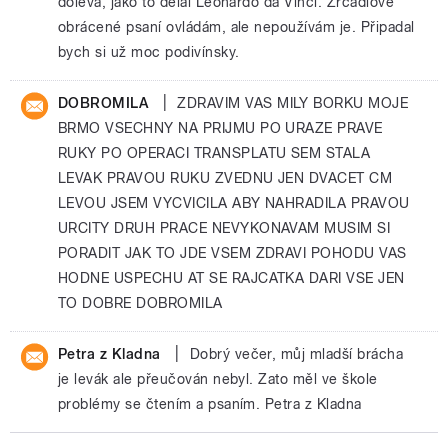
doleva, jako to dělal Leonardo da Vinci. Zrcadlově
obrácené psaní ovládám, ale nepoužívám je. Připadal
bych si už moc podivínsky.
|
DOBROMILA
ZDRAVIM VAS MILY BORKU MOJE
BRMO VSECHNY NA PRIJMU PO URAZE PRAVE
RUKY PO OPERACI TRANSPLATU SEM STALA
LEVAK PRAVOU RUKU ZVEDNU JEN DVACET CM
LEVOU JSEM VYCVICILA ABY NAHRADILA PRAVOU
URCITY DRUH PRACE NEVYKONAVAM MUSIM SI
PORADIT JAK TO JDE VSEM ZDRAVI POHODU VAS
HODNE USPECHU AT SE RAJCATKA DARI VSE JEN
TO DOBRE DOBROMILA
|
Petra z Kladna
Dobrý večer, můj mladší brácha
je levák ale přeučován nebyl. Zato měl ve škole
problémy se čtením a psaním. Petra z Kladna