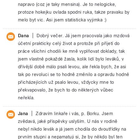
napravo (coz je taky mensina). Je to nelogicke,
protoze hokejku ovlada spodni ruka, takze pravaku by
melo byt vic. Asi jsem statisticka vyjimka :)
|
Dana
Dobrý večer. Já jsem pracovala jako mzdová
účetní prakticky celý život a protože při příjetí do
práce všichni chodili ke mně vyplňovat doklady, tak
jsem vlastně pokaždé žasla, kolik lidí bylo leváků, v
dřívější době málo psali levou, ale řekla bych, že asi
tak po revoluci se to hodně změnilo a opravdu hodně
přicházejících už psalo levou, vždycky mne to
překvapovalo, že bych to do některých vůbec
neřekla.
|
Jana
Zdravím linkaře i vás, p. Borku. Jsem
zvědavá, jaké příspěvky uslyším. U nás v rodině
nebyl nikdo levák a já jsem chodila do dvoutřídky na
prvním stupni a nepamatuji si, že by někdo byl ten