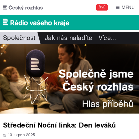
Přejít k hlavnímu obsahu
MENU
ŽIVĚ
Společnost
Jak nás naladíte
Více
…
Středeční Noční linka: Den leváků
13. srpen 2025