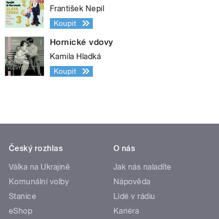
František Nepil
Koupit
Hornické vdovy
Kamila Hladká
Koupit
Český rozhlas
O nás
Válka na Ukrajině
Jak nás naladíte
Komunální volby
Nápověda
Stanice
Lidé v rádiu
eShop
Kariéra