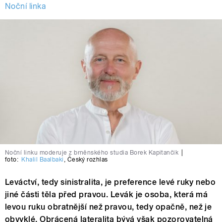
Noční linka
Noční linku moderuje z brněnského studia Borek Kapitančik
|
foto:
Khalil Baalbaki
,
Český rozhlas
Leváctví, tedy sinistralita, je preference levé ruky nebo
jiné části těla před pravou. Levák je osoba, která má
levou ruku obratnější než pravou, tedy opačně, než je
obvyklé. Obrácená lateralita bývá však pozorovatelná