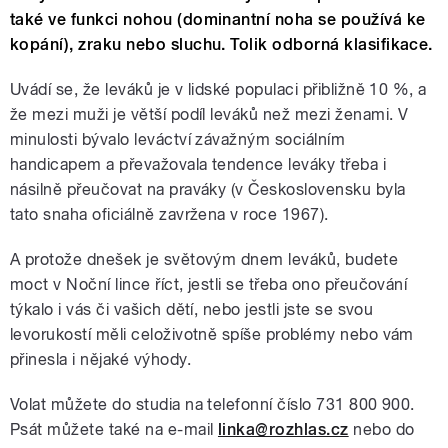
také ve funkci nohou (dominantní noha se používá ke
kopání), zraku nebo sluchu. Tolik odborná klasifikace.
Uvádí se, že leváků je v lidské populaci přibližně 10 %, a
že mezi muži je větší podíl leváků než mezi ženami. V
minulosti bývalo leváctví závažným sociálním
handicapem a převažovala tendence leváky třeba i
násilně přeučovat na praváky (v Československu byla
tato snaha oficiálně zavržena v roce 1967).
A protože dnešek je světovým dnem leváků, budete
moct v Noční lince říct, jestli se třeba ono přeučování
týkalo i vás či vašich dětí, nebo jestli jste se svou
levorukostí měli celoživotně spíše problémy nebo vám
přinesla i nějaké výhody.
Volat můžete do studia na telefonní číslo 731 800 900.
Psát můžete také na e-mail
linka@rozhlas.cz
nebo do