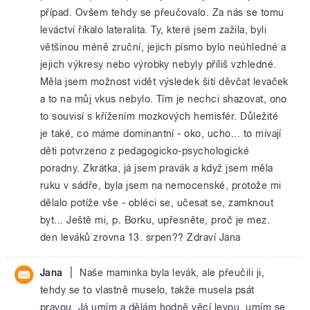
případ. Ovšem tehdy se přeučovalo. Za nás se tomu
leváctví říkalo lateralita. Ty, které jsem zažila, byli
většinou méně zruční, jejich písmo bylo neúhledné a
jejich výkresy nebo výrobky nebyly příliš vzhledné.
Měla jsem možnost vidět výsledek šití děvčat levaček
a to na můj vkus nebylo. Tím je nechci shazovat, ono
to souvisí s křížením mozkových hemisfér. Důležité
je také, co máme dominantní - oko, ucho... to mívají
děti potvrzeno z pedagogicko-psychologické
poradny. Zkrátka, já jsem pravák a když jsem měla
ruku v sádře, byla jsem na nemocenské, protože mi
dělalo potíže vše - obléci se, učesat se, zamknout
byt... Ještě mi, p. Borku, upřesněte, proč je mez.
den leváků zrovna 13. srpen?? Zdraví Jana
|
Jana
Naše maminka byla levák, ale přeučili ji,
tehdy se to vlastně muselo, takže musela psát
pravou. Já umím a dělám hodně věcí levou, umím se