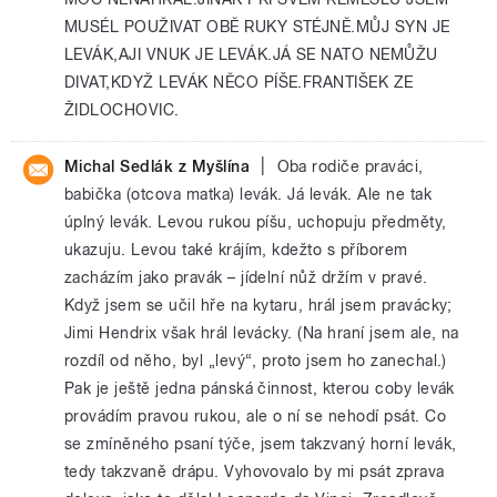
MUSÉL POUŽIVAT OBĚ RUKY STÉJNĚ.MŮJ SYN JE
LEVÁK,AJI VNUK JE LEVÁK.JÁ SE NATO NEMŮŽU
DIVAT,KDYŽ LEVÁK NĚCO PÍŠE.FRANTIŠEK ZE
ŽIDLOCHOVIC.
|
Michal Sedlák z Myšlína
Oba rodiče praváci,
babička (otcova matka) levák. Já levák. Ale ne tak
úplný levák. Levou rukou píšu, uchopuju předměty,
ukazuju. Levou také krájím, kdežto s příborem
zacházím jako pravák – jídelní nůž držím v pravé.
Když jsem se učil hře na kytaru, hrál jsem pravácky;
Jimi Hendrix však hrál levácky. (Na hraní jsem ale, na
rozdíl od něho, byl „levý“, proto jsem ho zanechal.)
Pak je ještě jedna pánská činnost, kterou coby levák
provádím pravou rukou, ale o ní se nehodí psát. Co
se zmíněného psaní týče, jsem takzvaný horní levák,
tedy takzvaně drápu. Vyhovovalo by mi psát zprava