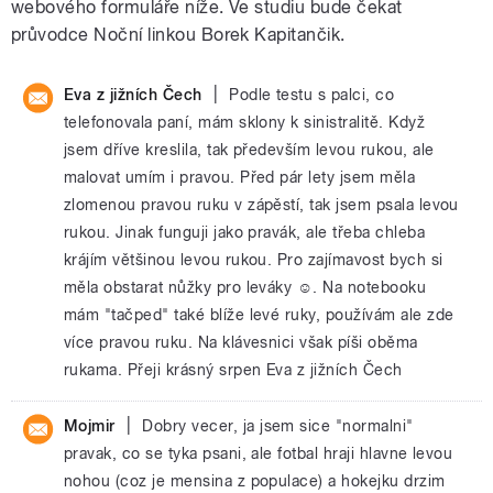
webového formuláře níže. Ve studiu bude čekat
průvodce Noční linkou Borek Kapitančik.
|
Eva z jižních Čech
Podle testu s palci, co
telefonovala paní, mám sklony k sinistralitě. Když
jsem dříve kreslila, tak především levou rukou, ale
malovat umím i pravou. Před pár lety jsem měla
zlomenou pravou ruku v zápěstí, tak jsem psala levou
rukou. Jinak funguji jako pravák, ale třeba chleba
krájím většinou levou rukou. Pro zajímavost bych si
měla obstarat nůžky pro leváky ☺. Na notebooku
mám "tačped" také blíže levé ruky, používám ale zde
více pravou ruku. Na klávesnici však píši oběma
rukama. Přeji krásný srpen Eva z jižních Čech
|
Mojmir
Dobry vecer, ja jsem sice "normalni"
pravak, co se tyka psani, ale fotbal hraji hlavne levou
nohou (coz je mensina z populace) a hokejku drzim