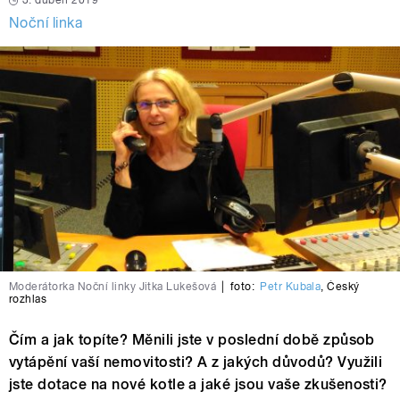
3. duben 2019
Noční linka
Moderátorka Noční linky Jitka Lukešová
|
foto:
Petr Kubala
,
Český
rozhlas
Čím a jak topíte? Měnili jste v poslední době způsob
vytápění vaší nemovitosti? A z jakých důvodů? Využili
jste dotace na nové kotle a jaké jsou vaše zkušenosti?