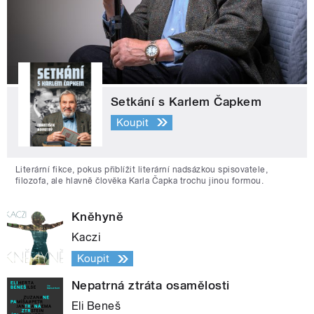
Setkání s Karlem Čapkem
Koupit
Literární fikce, pokus přiblížit literární nadsázkou spisovatele,
filozofa, ale hlavně člověka Karla Čapka trochu jinou formou.
Kněhyně
Kaczi
Koupit
Nepatrná ztráta osamělosti
Eli Beneš