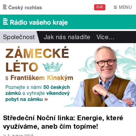
Přejít k hlavnímu obsahu
MENU
ŽIVĚ
Společnost
Jak nás naladíte
Více
…
Středeční Noční linka: Energie, které
využíváme, aneb čím topíme!