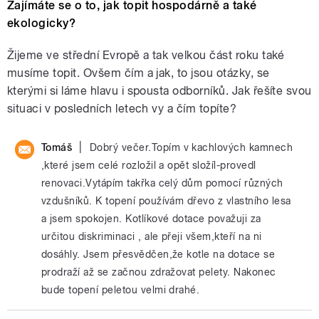
Zajímáte se o to, jak topit hospodárně a také
ekologicky?
Žijeme ve střední Evropě a tak velkou část roku také
musíme topit. Ovšem čím a jak, to jsou otázky, se
kterými si láme hlavu i spousta odborníků. Jak řešíte svou
situaci v posledních letech vy a čím topíte?
|
Tomáš
Dobrý večer.Topím v kachlových kamnech
,které jsem celé rozložil a opět složíl-provedl
renovaci.Vytápím takřka celý dům pomocí různých
vzdušníků. K topení používám dřevo z vlastního lesa
a jsem spokojen. Kotlíkové dotace považuji za
určitou diskriminaci , ale přeji všem,kteří na ni
dosáhly. Jsem přesvědčen,že kotle na dotace se
prodraží až se začnou zdražovat pelety. Nakonec
bude topení peletou velmi drahé.