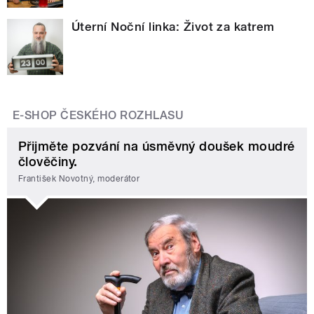
Úterní Noční linka: Život za katrem
E-SHOP ČESKÉHO ROZHLASU
Přijměte pozvání na úsměvný doušek moudré
člověčiny.
František Novotný, moderátor