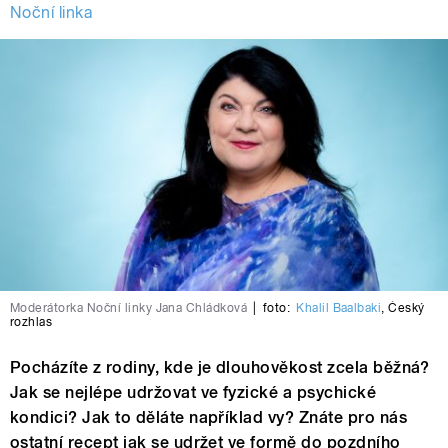
Noční linka
Moderátorka Noční linky Jana Chládková
|
foto:
Khalil Baalbaki
,
Český
rozhlas
Pocházíte z rodiny, kde je dlouhověkost zcela běžná?
Jak se nejlépe udržovat ve fyzické a psychické
kondici? Jak to děláte například vy? Znáte pro nás
ostatní recept jak se udržet ve formě do pozdního