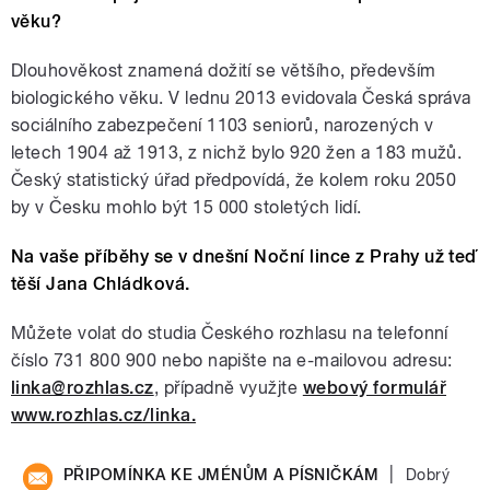
věku?
Dlouhověkost znamená dožití se většího, především
biologického věku. V lednu 2013 evidovala Česká správa
sociálního zabezpečení 1103 seniorů, narozených v
letech 1904 až 1913, z nichž bylo 920 žen a 183 mužů.
Český statistický úřad předpovídá, že kolem roku 2050
by v Česku mohlo být 15 000 stoletých lidí.
Na vaše příběhy se v dnešní Noční lince z Prahy už teď
těší Jana Chládková.
Můžete volat do studia Českého rozhlasu na telefonní
číslo 731 800 900 nebo napište na e-mailovou adresu:
linka@rozhlas.cz
, případně využjte
webový formulář
www.rozhlas.cz/linka.
|
PŘIPOMÍNKA KE JMÉNŮM A PÍSNIČKÁM
Dobrý