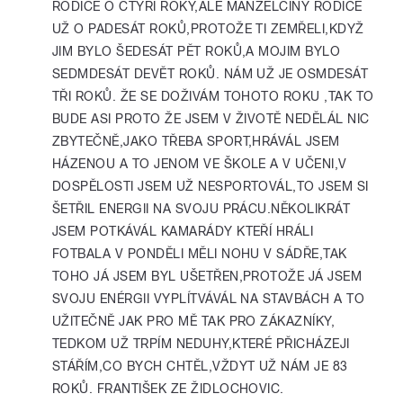
RODIČE O ČTYŘI ROKY,ALE MANŽÉLČINY RODIČE
UŽ O PADESÁT ROKŮ,PROTOŽE TI ZEMŘELI,KDYŽ
JIM BYLO ŠEDESÁT PĚT ROKŮ,A MOJIM BYLO
SEDMDESÁT DEVĚT ROKŮ. NÁM UŽ JE OSMDESÁT
TŘI ROKŮ. ŽE SE DOŽIVÁM TOHOTO ROKU ,TAK TO
BUDE ASI PROTO ŽE JSEM V ŽIVOTĚ NEDĚLÁL NIC
ZBYTEČNĚ,JAKO TŘEBA SPORT,HRÁVÁL JSEM
HÁZENOU A TO JENOM VE ŠKOLE A V UČENI,V
DOSPĚLOSTI JSEM UŽ NESPORTOVÁL,TO JSEM SI
ŠETŘIL ENERGII NA SVOJU PRÁCU.NĚKOLIKRÁT
JSEM POTKÁVÁL KAMARÁDY KTEŘÍ HRÁLI
FOTBALA V PONDĚLI MĚLI NOHU V SÁDŘE,TAK
TOHO JÁ JSEM BYL UŠETŘEN,PROTOŽE JÁ JSEM
SVOJU ENÉRGII VYPLÍTVÁVÁL NA STAVBÁCH A TO
UŽITEČNĚ JAK PRO MĚ TAK PRO ZÁKAZNÍKY,
TEDKOM UŽ TRPÍM NEDUHY,KTERÉ PŘICHÁZEJI
STÁŘÍM,CO BYCH CHTĚL,VŽDYT UŽ NÁM JE 83
ROKŮ. FRANTIŠEK ZE ŽIDLOCHOVIC.