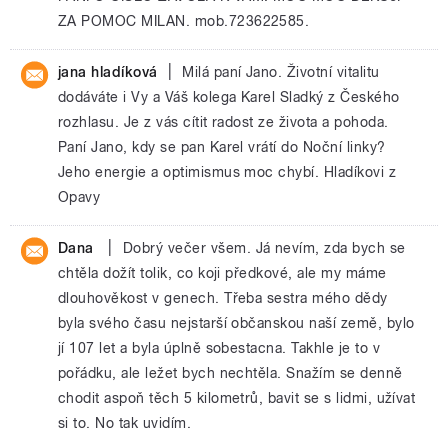
ZA POMOC MILAN. mob.723622585.
|
jana hladíková
Milá paní Jano. Životní vitalitu
dodáváte i Vy a Váš kolega Karel Sladký z Českého
rozhlasu. Je z vás cítit radost ze života a pohoda.
Paní Jano, kdy se pan Karel vrátí do Noční linky?
Jeho energie a optimismus moc chybí. Hladíkovi z
Opavy
|
Dana
Dobrý večer všem. Já nevím, zda bych se
chtěla dožít tolik, co koji předkové, ale my máme
dlouhověkost v genech. Třeba sestra mého dědy
byla svého času nejstarší občanskou naší země, bylo
jí 107 let a byla úplně sobestacna. Takhle je to v
pořádku, ale ležet bych nechtěla. Snažím se denně
chodit aspoň těch 5 kilometrů, bavit se s lidmi, užívat
si to. No tak uvidím.