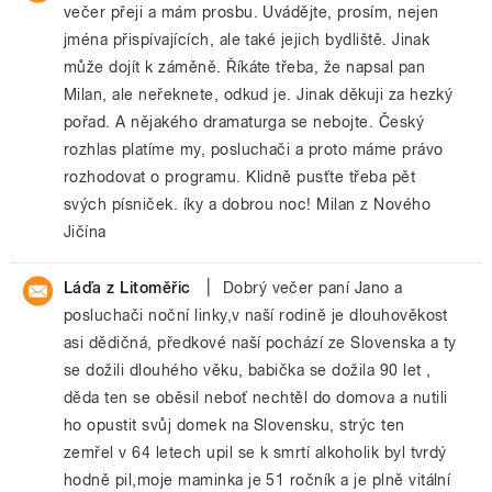
večer přeji a mám prosbu. Uvádějte, prosím, nejen
jména přispívajících, ale také jejich bydliště. Jinak
může dojít k záměně. Říkáte třeba, že napsal pan
Milan, ale neřeknete, odkud je. Jinak děkuji za hezký
pořad. A nějakého dramaturga se nebojte. Český
rozhlas platíme my, posluchači a proto máme právo
rozhodovat o programu. Klidně pusťte třeba pět
svých písniček. íky a dobrou noc! Milan z Nového
Jičína
|
Láďa z Litoměřic
Dobrý večer paní Jano a
posluchači noční linky,v naší rodině je dlouhověkost
asi dědičná, předkové naší pochází ze Slovenska a ty
se dožili dlouhého věku, babička se dožila 90 let ,
děda ten se oběsil neboť nechtěl do domova a nutili
ho opustit svůj domek na Slovensku, strýc ten
zemřel v 64 letech upil se k smrtí alkoholik byl tvrdý
hodně pil,moje maminka je 51 ročník a je plně vitální