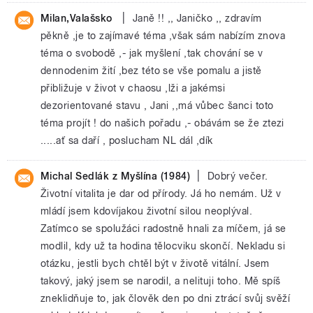
|
Milan,Valašsko
Janě !! ,, Janičko ,, zdravím
pěkně ,je to zajímavé téma ,však sám nabízím znova
téma o svobodě ,- jak myšlení ,tak chování se v
dennodenim žití ,bez této se vše pomalu a jistě
přibližuje v život v chaosu ,lži a jakémsi
dezorientované stavu , Jani ,,má vůbec šanci toto
téma projít ! do našich pořadu ,- obávám se že ztezi
.....ať sa daří , poslucham NL dál ,dík
|
Michal Sedlák z Myšlína (1984)
Dobrý večer.
Životní vitalita je dar od přírody. Já ho nemám. Už v
mládí jsem kdovíjakou životní silou neoplýval.
Zatímco se spolužáci radostně hnali za míčem, já se
modlil, kdy už ta hodina tělocviku skončí. Nekladu si
otázku, jestli bych chtěl být v životě vitální. Jsem
takový, jaký jsem se narodil, a nelituji toho. Mě spíš
zneklidňuje to, jak člověk den po dni ztrácí svůj svěží