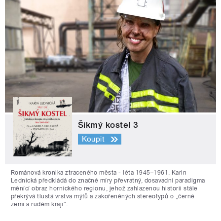
Šikmý kostel 3
Koupit
Románová kronika ztraceného města - léta 1945–1961. Karin
Lednická předkládá do značné míry převratný, dosavadní paradigma
měnící obraz hornického regionu, jehož zahlazenou historii stále
překrývá tlustá vrstva mýtů a zakořeněných stereotypů o „černé
zemi a rudém kraji“.