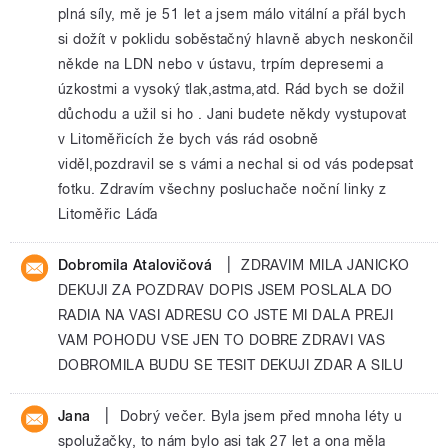
plná síly, mě je 51 let a jsem málo vitální a přál bych
si dožít v poklidu soběstačný hlavně abych neskončil
někde na LDN nebo v ústavu, trpím depresemi a
úzkostmi a vysoký tlak,astma,atd. Rád bych se dožil
důchodu a užil si ho . Jani budete někdy vystupovat
v Litoměřicích že bych vás rád osobně
viděl,pozdravil se s vámi a nechal si od vás podepsat
fotku. Zdravím všechny posluchače noční linky z
Litoměřic Láďa
|
Dobromila Atalovičová
ZDRAVIM MILA JANICKO
DEKUJI ZA POZDRAV DOPIS JSEM POSLALA DO
RADIA NA VASI ADRESU CO JSTE MI DALA PREJI
VAM POHODU VSE JEN TO DOBRE ZDRAVI VAS
DOBROMILA BUDU SE TESIT DEKUJI ZDAR A SILU
|
Jana
Dobrý večer. Byla jsem před mnoha léty u
spolužačky, to nám bylo asi tak 27 let a ona měla