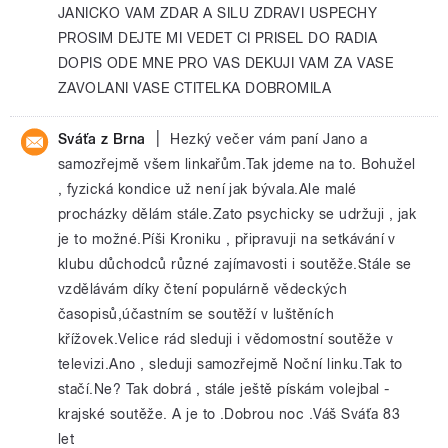
JANICKO VAM ZDAR A SILU ZDRAVI USPECHY
PROSIM DEJTE MI VEDET CI PRISEL DO RADIA
DOPIS ODE MNE PRO VAS DEKUJI VAM ZA VASE
ZAVOLANI VASE CTITELKA DOBROMILA
|
Sváťa z Brna
Hezký večer vám paní Jano a
samozřejmě všem linkařům.Tak jdeme na to. Bohužel
, fyzická kondice už není jak bývala.Ale malé
procházky dělám stále.Zato psychicky se udržuji , jak
je to možné.Píši Kroniku , připravuji na setkávání v
klubu důchodců různé zajímavosti i soutěže.Stále se
vzdělávám díky čtení populárně vědeckých
časopisů,účastním se soutěží v luštěních
křížovek.Velice rád sleduji i vědomostní soutěže v
televizi.Ano , sleduji samozřejmě Noční linku.Tak to
stačí.Ne? Tak dobrá , stále ještě pískám volejbal -
krajské soutěže. A je to .Dobrou noc .Váš Sváťa 83
let