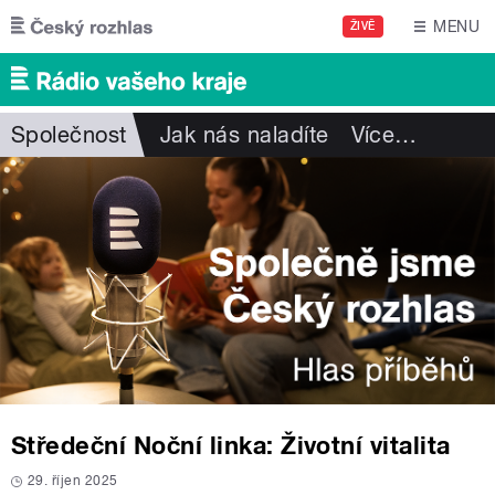
Přejít k hlavnímu obsahu
MENU
ŽIVĚ
Společnost
Jak nás naladíte
Více
…
Středeční Noční linka: Životní vitalita
29. říjen 2025