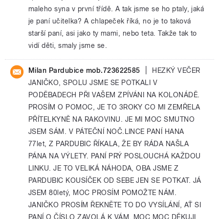
maleho syna v první třídě. A tak jsme se ho ptaly, jaká
je paní učitelka? A chlapeček říká, no je to taková
starší paní, asi jako ty mami, nebo teta. Takže tak to
vidí děti, smaly jsme se.
|
Milan Pardubice mob.723622585
HEZKÝ VEČER
JANIČKO, SPOLU JSME SE POTKALI V
PODĚBADECH PŘI VAŠEM ZPÍVÁNI NA KOLONÁDĚ.
PROSÍM O POMOC, JE TO 3ROKY CO MI ZEMŘELA
PŘÍTELKYNĚ NA RAKOVINU. JE MI MOC SMUTNO
JSEM SÁM. V PÁTEČNÍ NOČ.LINCE PANÍ HANA
77let, Z PARDUBIC ŘÍKALA, ŽE BY RÁDA NAŠLA
PÁNA NA VÝLETY. PANÍ PRÝ POSLOUCHÁ KAŽDOU
LINKU. JE TO VELIKÁ NÁHODA, OBA JSME Z
PARDUBIC KOUSÍČEK OD SEBE JEN SE POTKAT. JÁ
JSEM 80letý, MOC PROSÍM POMOŽTE NÁM.
JANIČKO PROSÍM ŘEKNĚTE TO DO VYSÍLÁNÍ, AŤ SI
PANÍ O ČÍSLO ZAVOLÁ K VÁM. MOC MOC DĚKUJI