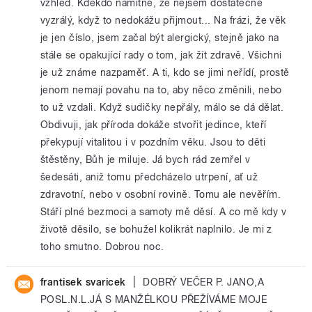
vzhled. Kdekdo namítne, že nejsem dostatečně
vyzrálý, když to nedokážu přijmout... Na frázi, že věk
je jen číslo, jsem začal být alergický, stejně jako na
stále se opakující rady o tom, jak žít zdravě. Všichni
je už známe nazpaměť. A ti, kdo se jimi neřídí, prostě
jenom nemají povahu na to, aby něco změnili, nebo
to už vzdali. Když sudičky nepřály, málo se dá dělat.
Obdivuji, jak příroda dokáže stvořit jedince, kteří
překypují vitalitou i v pozdním věku. Jsou to děti
štěstěny, Bůh je miluje. Já bych rád zemřel v
šedesáti, aniž tomu předcházelo utrpení, ať už
zdravotní, nebo v osobní rovině. Tomu ale nevěřím.
Stáří plné bezmoci a samoty mě děsí. A co mě kdy v
životě děsilo, se bohužel kolikrát naplnilo. Je mi z
toho smutno. Dobrou noc.
|
frantisek svaricek
DOBRÝ VEČER P. JANO,A
POSL.N.L.JÁ S MANŽÉLKOU PŘEŽÍVÁME MOJE