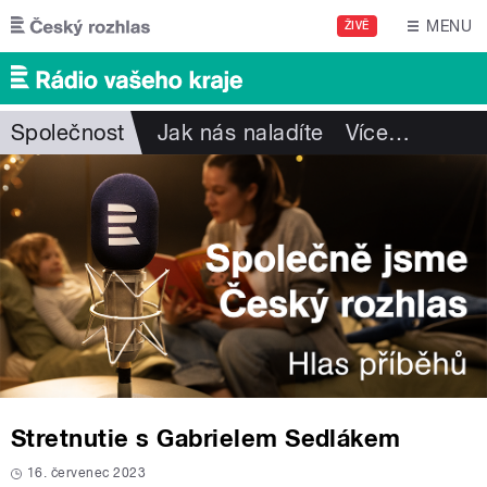
Přejít k hlavnímu obsahu
MENU
ŽIVĚ
Společnost
Jak nás naladíte
Více
…
Stretnutie s Gabrielem Sedlákem
16. červenec 2023