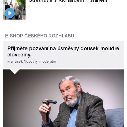
Stretnutie s Richardem Trsťanem
E-SHOP ČESKÉHO ROZHLASU
Přijměte pozvání na úsměvný doušek moudré
člověčiny.
František Novotný, moderátor