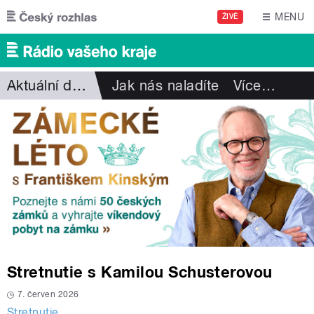
Přejít k hlavnímu obsahu
MENU
ŽIVĚ
Aktuální dění
Jak nás naladíte
Více
…
Stretnutie s Kamilou Schusterovou
7. červen 2026
Stretnutie