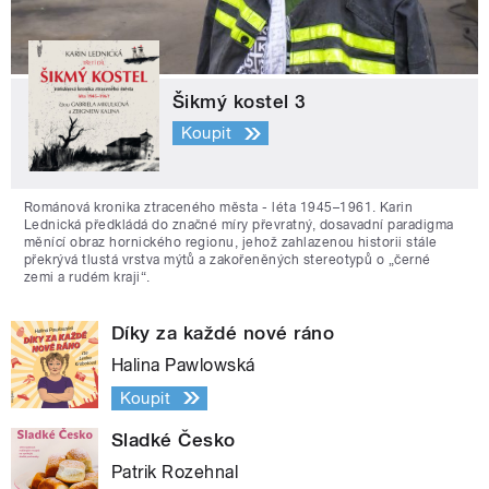
Šikmý kostel 3
Koupit
Románová kronika ztraceného města - léta 1945–1961. Karin
Lednická předkládá do značné míry převratný, dosavadní paradigma
měnící obraz hornického regionu, jehož zahlazenou historii stále
překrývá tlustá vrstva mýtů a zakořeněných stereotypů o „černé
zemi a rudém kraji“.
Díky za každé nové ráno
Halina Pawlowská
Koupit
Sladké Česko
Patrik Rozehnal