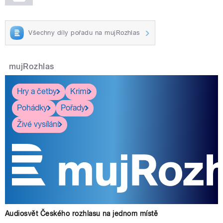
Všechny díly pořadu na mujRozhlas
mujRozhlas
Hry a četby
Krimi
Pohádky
Pořady
Živé vysílání
Audiosvět Českého rozhlasu na jednom místě