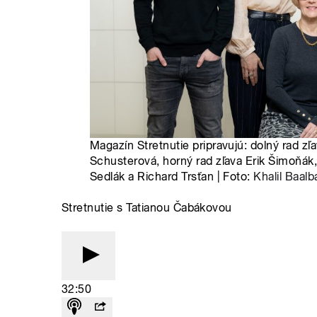
Magazín Stretnutie pripravujú: dolný rad zľ
Schusterová, horný rad zľava Erik Šimoňák,
Sedlák a Richard Trsťan | Foto:
Khalil Baalb
Stretnutie s Tatianou Čabákovou
32:50