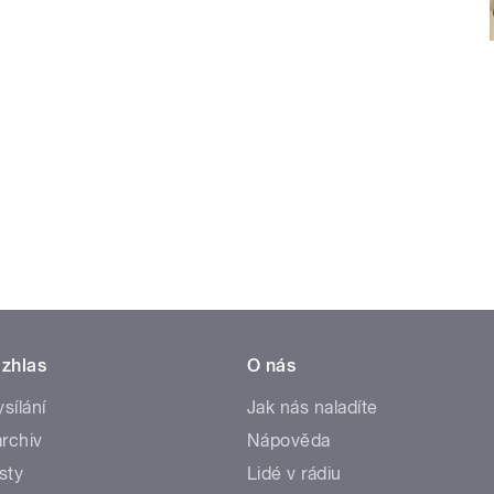
zhlas
O nás
ysílání
Jak nás naladíte
rchiv
Nápověda
sty
Lidé v rádiu