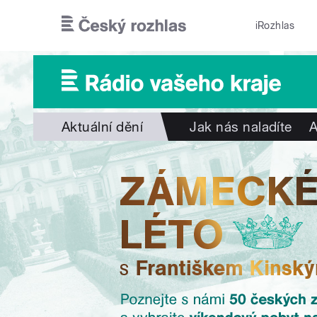
Přejít k hlavnímu obsahu
iRozhlas
Aktuální dění
Jak nás naladíte
A