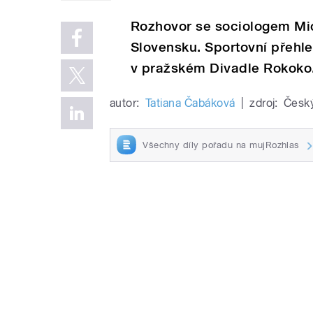
Rozhovor se sociologem Mi
Slovensku. Sportovní přehle
v pražském Divadle Rokoko
autor:
Tatiana Čabáková
|
zdroj:
Český
Všechny díly pořadu na mujRozhlas