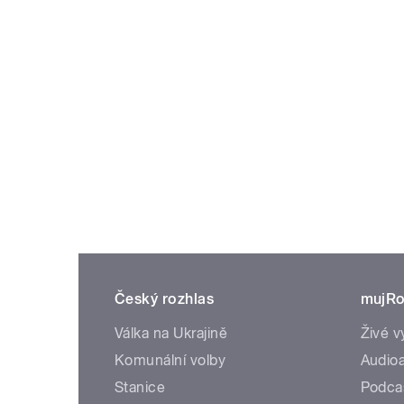
Český rozhlas
mujRo
Válka na Ukrajině
Živé v
Komunální volby
Audioa
Stanice
Podca