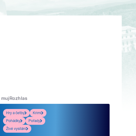
mujRozhlas
Hry a četby
Krimi
Pohádky
Pořady
Živé vysílání