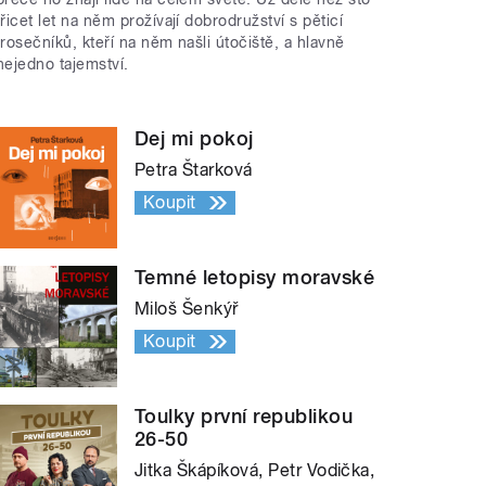
třicet let na něm prožívají dobrodružství s pěticí
trosečníků, kteří na něm našli útočiště, a hlavně
nejedno tajemství.
Dej mi pokoj
Petra Štarková
Koupit
Temné letopisy moravské
Miloš Šenkýř
Koupit
Toulky první republikou
26-50
Jitka Škápíková, Petr Vodička,