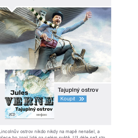
Tajuplný ostrov
Koupit
Lincolnův ostrov nikdo nikdy na mapě nenašel, a
přece ho znají lidé na celém světě. Už déle než sto