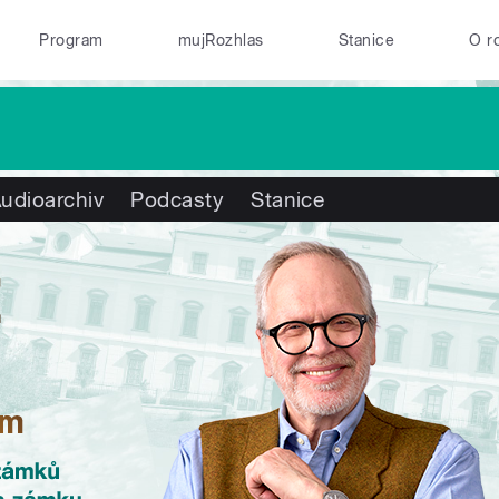
Program
mujRozhlas
Stanice
O r
udioarchiv
Podcasty
Stanice