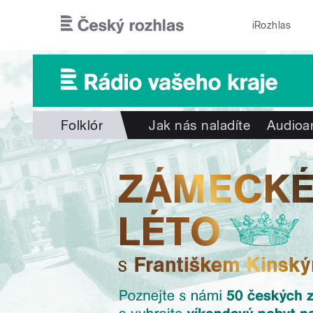
Přejít k hlavnímu obsahu
iRozhlas
Folklór
Jak nás naladíte
Audioa