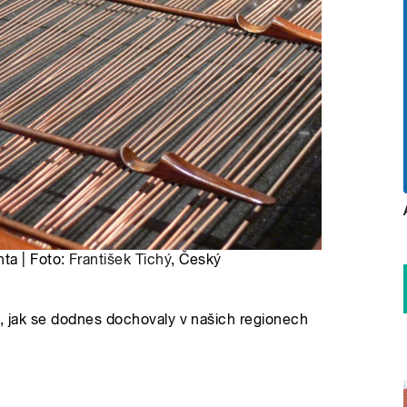
ta | Foto:
František Tichý
, Český
ů, jak se dodnes dochovaly v našich regionech