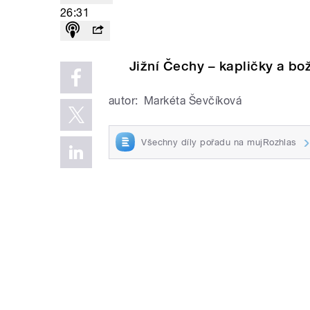
26:31
Jižní Čechy – kapličky a bo
autor:
Markéta Ševčíková
Všechny díly pořadu na mujRozhlas