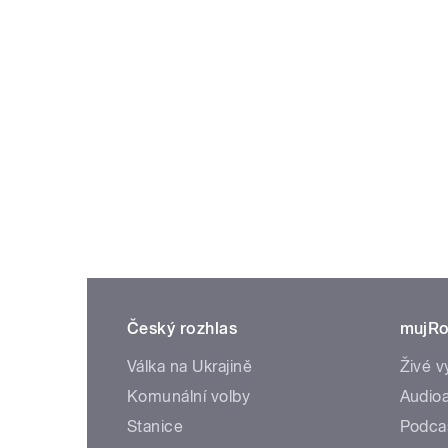
Český rozhlas
mujRo
Válka na Ukrajině
Živé v
Komunální volby
Audioa
Stanice
Podca