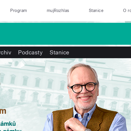
Program
mujRozhlas
Stanice
O r
rchiv
Podcasty
Stanice