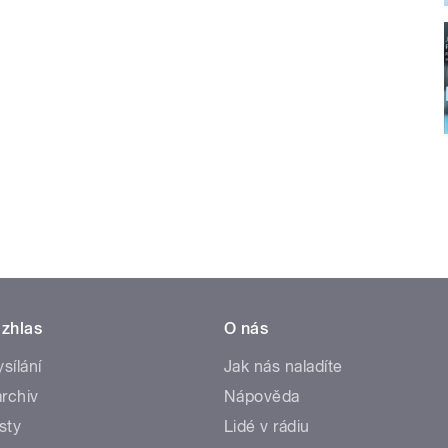
zhlas
O nás
ysílání
Jak nás naladíte
rchiv
Nápověda
sty
Lidé v rádiu