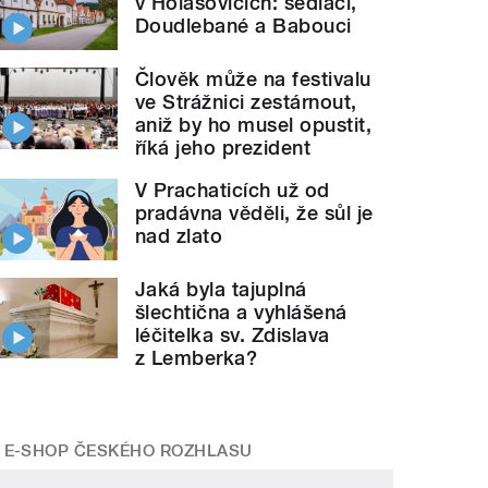
v Holašovicích: sedláci,
Doudlebané a Babouci
Člověk může na festivalu
ve Strážnici zestárnout,
aniž by ho musel opustit,
říká jeho prezident
V Prachaticích už od
pradávna věděli, že sůl je
nad zlato
Jaká byla tajuplná
šlechtična a vyhlášená
léčitelka sv. Zdislava
z Lemberka?
E-SHOP ČESKÉHO ROZHLASU