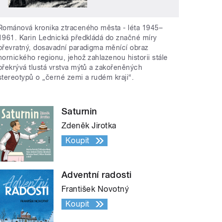
Románová kronika ztraceného města - léta 1945–
1961. Karin Lednická předkládá do značné míry
převratný, dosavadní paradigma měnící obraz
hornického regionu, jehož zahlazenou historii stále
překrývá tlustá vrstva mýtů a zakořeněných
stereotypů o „černé zemi a rudém kraji“.
Saturnin
Zdeněk Jirotka
Koupit
Adventní radosti
František Novotný
Koupit