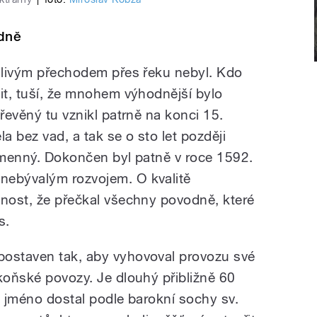
dně
ehlivým přechodem přes řeku nebyl. Kdo
it, tuší, že mnohem výhodnější bylo
dřevěný tu vznikl patrně na konci 15.
la bez vad, a tak se o sto let později
kamenný. Dokončen byl patně v roce 1592.
nebývalým rozvojem. O kvalitě
čnost, že přečkal všechny povodně, které
s.
postaven tak, aby vyhovoval provozu své
koňské povozy. Je dlouhý přibližně 60
vé jméno dostal podle barokní sochy sv.