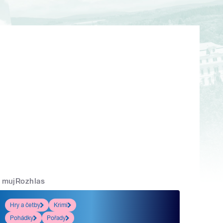
mujRozhlas
Hry a četby
Krimi
Pohádky
Pořady