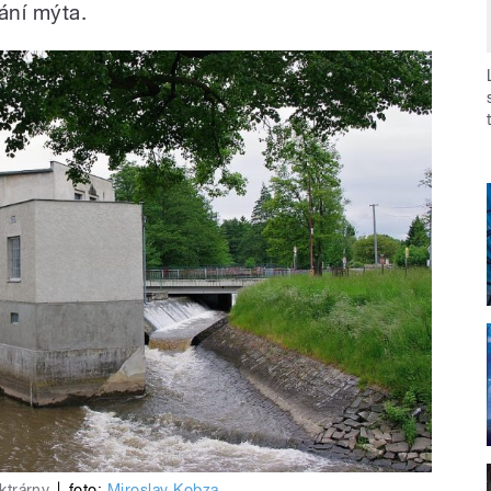
rání mýta.
ektrárny
|
foto:
Miroslav Kobza