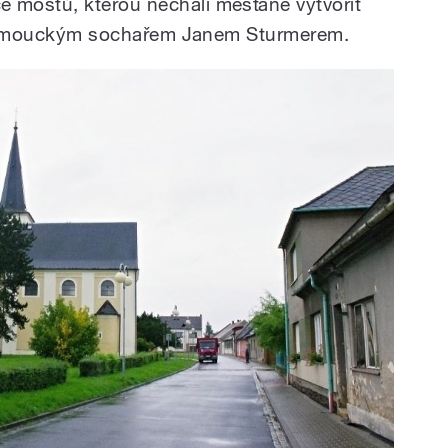
mostů, kterou nechali měšťané vytvořit
í olomouckým sochařem Janem Sturmerem.