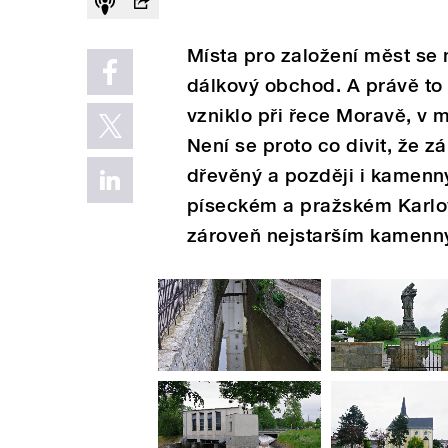
Místa pro založení měst se 
dálkový obchod. A právě to b
vzniklo při řece Moravě, v 
Není se proto co divit, že 
dřevěný a později i kamenný
píseckém a pražském Karlov
zároveň nejstarším kamen