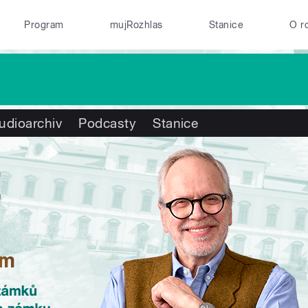
Program
mujRozhlas
Stanice
O r
udioarchiv
Podcasty
Stanice