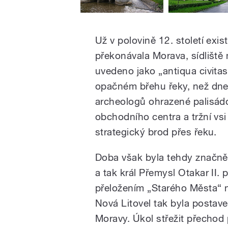
Už v polovině 12. století exi
překonávala Morava, sídliště 
uvedeno jako „antiqua civitas
opačném břehu řeky, než dneš
archeologů ohrazené palisá
obchodního centra a tržní vsi
strategický brod přes řeku.
Doba však byla tehdy značně 
a tak král Přemysl Otakar II. 
přeložením „Starého Města“ 
Nová Litovel tak byla postav
Moravy. Úkol střežit přechod 