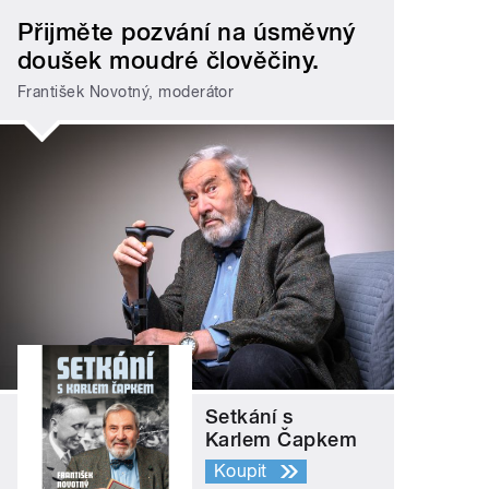
Přijměte pozvání na úsměvný
doušek moudré člověčiny.
František Novotný, moderátor
Setkání s
Karlem Čapkem
Koupit