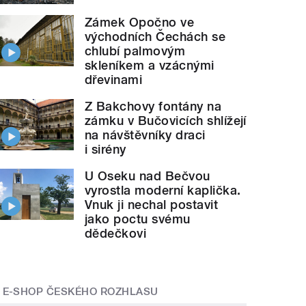
Zámek Opočno ve
východních Čechách se
chlubí palmovým
skleníkem a vzácnými
dřevinami
Z Bakchovy fontány na
zámku v Bučovicích shlížejí
na návštěvníky draci
i sirény
U Oseku nad Bečvou
vyrostla moderní kaplička.
Vnuk ji nechal postavit
jako poctu svému
dědečkovi
E-SHOP ČESKÉHO ROZHLASU