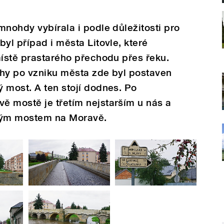
mnohdy vybírala i podle důležitosti pro
yl případ i města Litovle, které
místě prastarého přechodu přes řeku.
záhy po vzniku města zde byl postaven
 most. A ten stojí dodnes. Po
ě mostě je třetím nejstarším u nás a
ným mostem na Moravě.