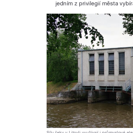
jedním z privilegií města vybí
Sílu řeky v Litovli využívají i průmyslové el