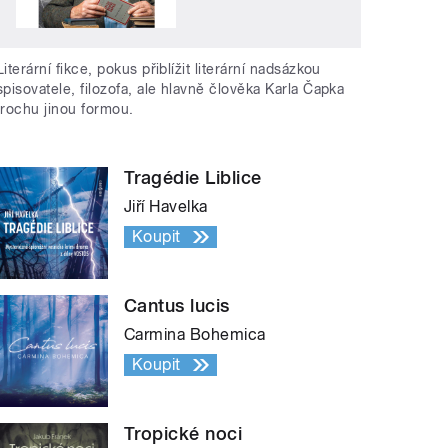
Literární fikce, pokus přiblížit literární nadsázkou
spisovatele, filozofa, ale hlavně člověka Karla Čapka
trochu jinou formou.
Tragédie Liblice
Jiří Havelka
Koupit
Cantus lucis
Carmina Bohemica
Koupit
Tropické noci