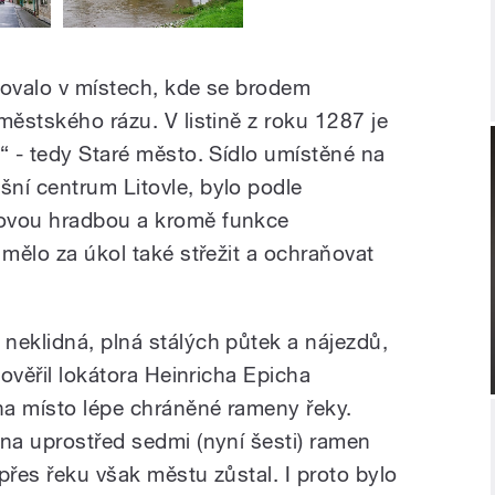
stovalo v místech, kde se brodem
městského rázu. V listině z roku 1287 je
“ - tedy Staré město. Sídlo umístěné na
ní centrum Litovle, bylo podle
dovou hradbou a kromě funkce
 mělo za úkol také střežit a ochraňovat
neklidná, plná stálých půtek a nájezdů,
pověřil lokátora Heinricha Epicha
na místo lépe chráněné rameny řeky.
ena uprostřed sedmi (nyní šesti) ramen
přes řeku však městu zůstal. I proto bylo