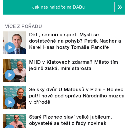
Jak nás naladíte na DABu
VÍCE Z POŘADU
Děti, senioři a sport. Myslí se
dostatečně na pohyb? Patrik Nacher a
Karel Haas hosty Tomáše Pancíře
MHD v Klatovech zdarma? Město tím
jedině získá, míní starosta
Selský dvůr U Matoušů v Plzni - Bolevci
patří nově pod správu Národního muzea
v přírodě
Starý Plzenec slaví velké jubileum,
obyvatelé se těší z řady novinek