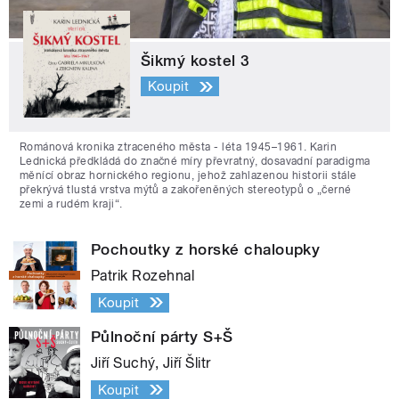
Šikmý kostel 3
Koupit
Románová kronika ztraceného města - léta 1945–1961. Karin
Lednická předkládá do značné míry převratný, dosavadní paradigma
měnící obraz hornického regionu, jehož zahlazenou historii stále
překrývá tlustá vrstva mýtů a zakořeněných stereotypů o „černé
zemi a rudém kraji“.
Pochoutky z horské chaloupky
Patrik Rozehnal
Koupit
Půlnoční párty S+Š
Jiří Suchý, Jiří Šlitr
Koupit