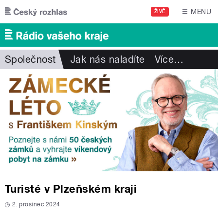
Přejít k hlavnímu obsahu
MENU
ŽIVĚ
Společnost
Jak nás naladíte
Více
…
Turisté v Plzeňském kraji
2. prosinec 2024