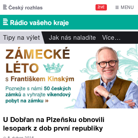
Přejít k hlavnímu obsahu
MENU
ŽIVĚ
Tipy na výlet
Jak nás naladíte
Více
…
U Dobřan na Plzeňsku obnovili
lesopark z dob první republiky