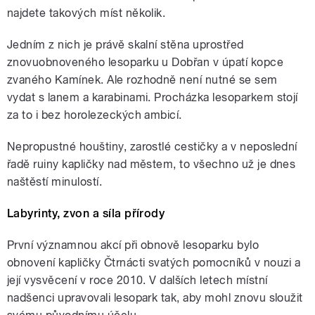
najdete takových míst několik.
Jedním z nich je právě skalní stěna uprostřed
znovuobnoveného lesoparku u Dobřan v úpatí kopce
zvaného Kamínek. Ale rozhodně není nutné se sem
vydat s lanem a karabinami. Procházka lesoparkem stojí
za to i bez horolezeckých ambicí.
Nepropustné houštiny, zarostlé cestičky a v neposlední
řadě ruiny kapličky nad městem, to všechno už je dnes
naštěstí minulostí.
Labyrinty, zvon a síla přírody
První významnou akcí při obnově lesoparku bylo
obnovení kapličky Čtrnácti svatých pomocníků v nouzi a
její vysvěcení v roce 2010. V dalších letech místní
nadšenci upravovali lesopark tak, aby mohl znovu sloužit