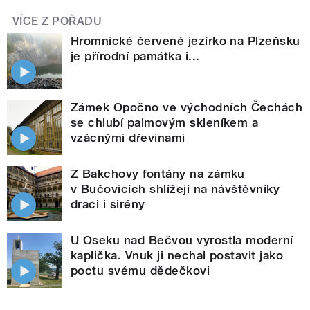
VÍCE Z POŘADU
Hromnické červené jezírko na Plzeňsku
je přírodní památka i...
Zámek Opočno ve východních Čechách
se chlubí palmovým skleníkem a
vzácnými dřevinami
Z Bakchovy fontány na zámku
v Bučovicích shlížejí na návštěvníky
draci i sirény
U Oseku nad Bečvou vyrostla moderní
kaplička. Vnuk ji nechal postavit jako
poctu svému dědečkovi