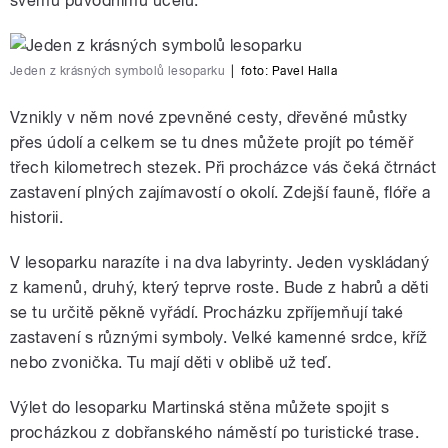
svému původnímu účelu.
Jeden z krásných symbolů lesoparku
|
foto:
Pavel Halla
Vznikly v něm nové zpevněné cesty, dřevěné můstky
přes údolí a celkem se tu dnes můžete projít po téměř
třech kilometrech stezek. Při procházce vás čeká čtrnáct
zastavení plných zajímavostí o okolí. Zdejší fauně, flóře a
historii.
V lesoparku narazíte i na dva labyrinty. Jeden vyskládaný
z kamenů, druhý, který teprve roste. Bude z habrů a děti
se tu určitě pěkně vyřádí. Procházku zpříjemňují také
zastavení s různými symboly. Velké kamenné srdce, kříž
nebo zvonička. Tu mají děti v oblibě už teď.
Výlet do lesoparku Martinská stěna můžete spojit s
procházkou z dobřanského náměstí po turistické trase.