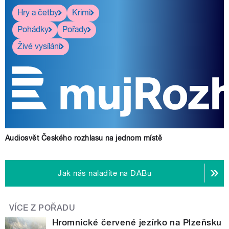
Hry a četby
Krimi
Pohádky
Pořady
Živé vysílání
Audiosvět Českého rozhlasu na jednom místě
Jak nás naladíte na DABu
VÍCE Z POŘADU
Hromnické červené jezírko na Plzeňsku