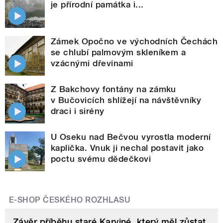
je přírodní památka i...
Zámek Opočno ve východních Čechách
se chlubí palmovým skleníkem a
vzácnými dřevinami
Z Bakchovy fontány na zámku
v Bučovicích shlížejí na návštěvníky
draci i sirény
U Oseku nad Bečvou vyrostla moderní
kaplička. Vnuk ji nechal postavit jako
poctu svému dědečkovi
E-SHOP ČESKÉHO ROZHLASU
Závěr příběhu staré Karviné, který měl zůstat