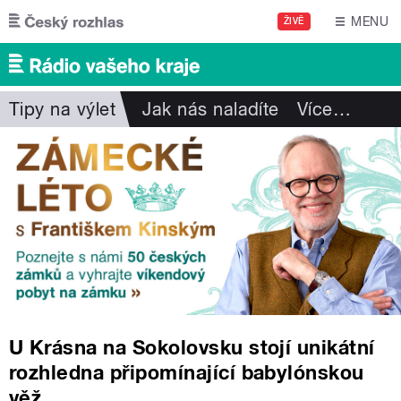
Přejít k hlavnímu obsahu
MENU
ŽIVĚ
Tipy na výlet
Jak nás naladíte
Více
…
U Krásna na Sokolovsku stojí unikátní
rozhledna připomínající babylónskou
věž