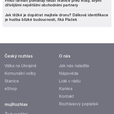
Finští farmáři pomáhají hlídat hranice před Rusy, svými
dřívějšími největšími obchodními partnery
Jak těžké je dopátrat majitele dronu? Dálková identifikace
je hudba blízké budoucnosti, říká Plaček
Český rozhlas
O nás
Válka na Ukrajině
Jak nás naladíte
Komunální volby
Nápověda
Stanice
Lidé v rádiu
eShop
Kariéra
Kontakt
Rozhlasový poplatek
mujRozhlas