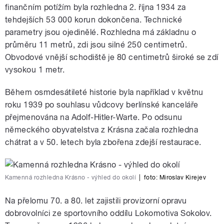
finančním potížím byla rozhledna 2. října 1934 za
tehdejších 53 000 korun dokončena. Technické
parametry jsou ojedinělé. Rozhledna má základnu o
průměru 11 metrů, zdi jsou silné 250 centimetrů.
Obvodové vnější schodiště je 80 centimetrů široké se zdí
vysokou 1 metr.
Během osmdesátileté historie byla například v květnu
roku 1939 po souhlasu vůdcovy berlínské kanceláře
přejmenována na Adolf-Hitler-Warte. Po odsunu
německého obyvatelstva z Krásna začala rozhledna
chátrat a v 50. letech byla zbořena zdejší restaurace.
Kamenná rozhledna Krásno - výhled do okolí
|
foto:
Miroslav Kirejev
Na přelomu 70. a 80. let zajistili provizorní opravu
dobrovolníci ze sportovního oddílu Lokomotiva Sokolov.