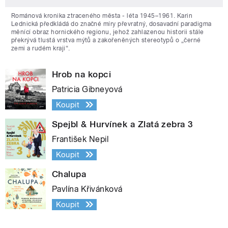
Románová kronika ztraceného města - léta 1945–1961. Karin
Lednická předkládá do značné míry převratný, dosavadní paradigma
měnící obraz hornického regionu, jehož zahlazenou historii stále
překrývá tlustá vrstva mýtů a zakořeněných stereotypů o „černé
zemi a rudém kraji“.
Hrob na kopci
Patricia Gibneyová
Koupit
Spejbl & Hurvínek a Zlatá zebra 3
František Nepil
Koupit
Chalupa
Pavlína Křivánková
Koupit