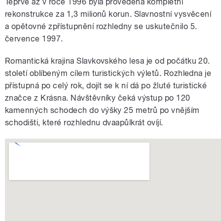
Teprve až v roce 1996 byla provedena kompletní
rekonstrukce za 1,3 milionů korun. Slavnostní vysvěcení
a opětovné zpřístupnění rozhledny se uskutečnilo 5.
července 1997.
Romantická krajina Slavkovského lesa je od počátku 20.
století oblíbeným cílem turistických výletů. Rozhledna je
přístupná po celý rok, dojít se k ní dá po žluté turistické
značce z Krásna. Návštěvníky čeká výstup po 120
kamenných schodech do výšky 25 metrů po vnějším
schodišti, které rozhlednu dvaapůlkrát ovíjí.