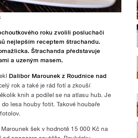
k
ochoutkového roku zvolili posluchači
sů nejlepším receptem štrachandu.
Domažlicka. Štrachanda představuje
ami a uzeným masem.
ekl
Dalibor Marounek z Roudnice nad
elý rok a také je rád fotí a zkouší
ěkolik knih a podílel se na atlasu hub. Je
 do lesa houby fotit. Takové houbaře
fotolov.
bor Marounek šek v hodnotě 15 000 Kč na
 od sponzora soutěže. Poukázku