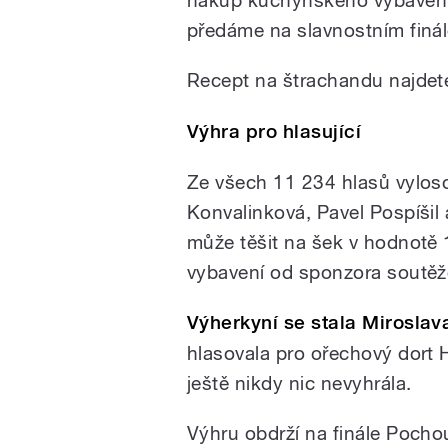
předáme na slavnostním finá
Recept na štrachandu najde
Výhra pro hlasující
Ze všech 11 234 hlasů vylos
Konvalinková, Pavel Pospíšil 
může těšit na šek v hodnot
vybavení od sponzora soutěž
Výherkyní se stala Miroslav
hlasovala pro ořechový dort 
ještě nikdy nic nevyhrála.
Výhru obdrží na finále Pocho