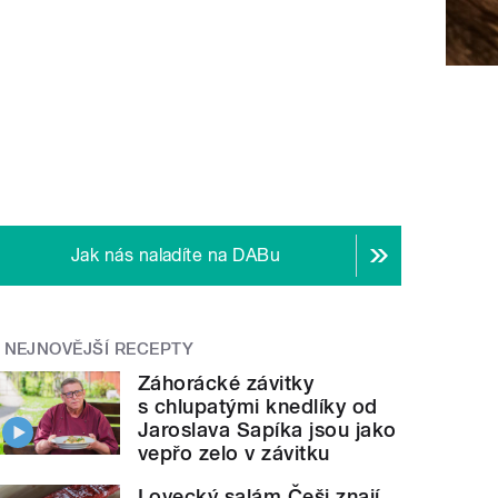
Jak nás naladíte na DABu
NEJNOVĚJŠÍ RECEPTY
Záhorácké závitky
s chlupatými knedlíky od
Jaroslava Sapíka jsou jako
vepřo zelo v závitku
Lovecký salám Češi znají