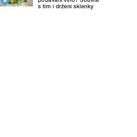
s tím i držení sklenky