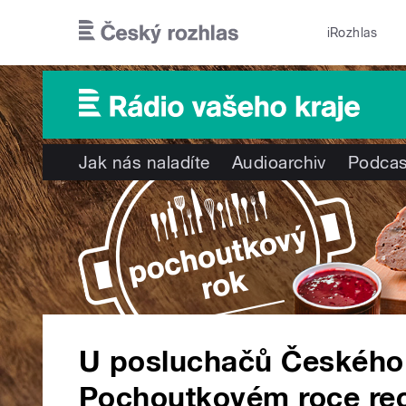
Přejít k hlavnímu obsahu
iRozhlas
Jak nás naladíte
Audioarchiv
Podcas
U posluchačů Českého 
Pochoutkovém roce rec