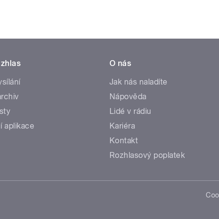
zhlas
O nás
ysílání
Jak nás naladíte
rchiv
Nápověda
sty
Lidé v rádiu
í aplikace
Kariéra
Kontakt
Rozhlasový poplatek
Coo