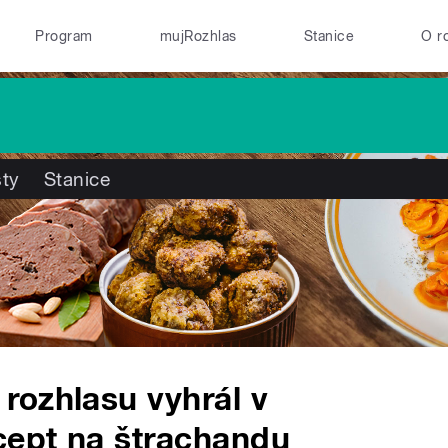
Program
mujRozhlas
Stanice
O r
ty
Stanice
rozhlasu vyhrál v
ept na štrachandu