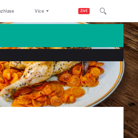
ozhlase
Více
ŽIVĚ