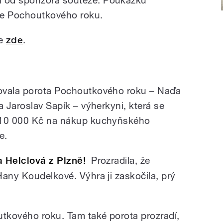
le Pochoutkového roku.
te
zde
.
ovala porota Pochoutkového roku – Naďa
a Jaroslav Sapík – výherkyni, která se
ě 10 000 Kč na nákup kuchyňského
e.
a Helclová z Plzně!
Prozradila, že
Hany Koudelkové. Výhra ji zaskočila, prý
utkového roku. Tam také porota prozradí,