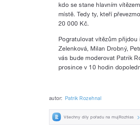
kdo se stane hlavním vítězem 
místě. Tedy ty, kteří převez
20 000 Kč.
Pogratulovat vítězům přijdou 
Zelenková, Milan Drobný, Pet
vás bude moderovat Patrik Ro
prosince v 10 hodin dopoledne
autor:
Patrik Rozehnal
Všechny díly pořadu na mujRozhlas