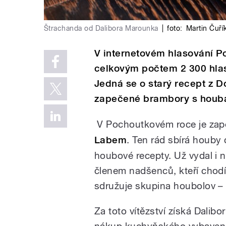
Štrachanda od Dalibora Marounka
|
foto:
Martin Čuří
V internetovém hlasování P
celkovým počtem 2 300 hla
Jedná se o starý recept z 
zapečené brambory s houb
V Pochoutkovém roce je zap
Labem
. Ten rád sbírá houby c
houbové recepty. Už vydal i n
členem nadšenců, kteří chodí
sdružuje skupina houbolov – 
Za toto vítězství získá Dali
nákup kuchyňského vybavení