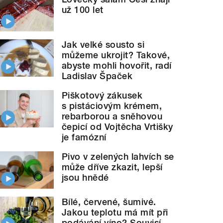
už 100 let
Jak velké sousto si
můžeme ukrojit? Takové,
abyste mohli hovořit, radí
Ladislav Špaček
Piškotový zákusek
s pistáciovým krémem,
rebarborou a sněhovou
čepicí od Vojtěcha Vrtišky
je famózní
Pivo v zelených lahvích se
může dříve zkazit, lepší
jsou hnědé
Bílé, červené, šumivé.
Jakou teplotu má mít při
podávání víno? Souvisí