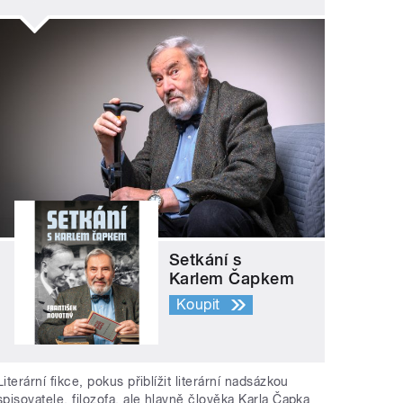
Setkání s
Karlem Čapkem
Koupit
Literární fikce, pokus přiblížit literární nadsázkou
spisovatele, filozofa, ale hlavně člověka Karla Čapka