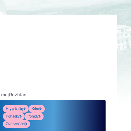
mujRozhlas
Hry a četby
Krimi
Pohádky
Pořady
Živé vysílání