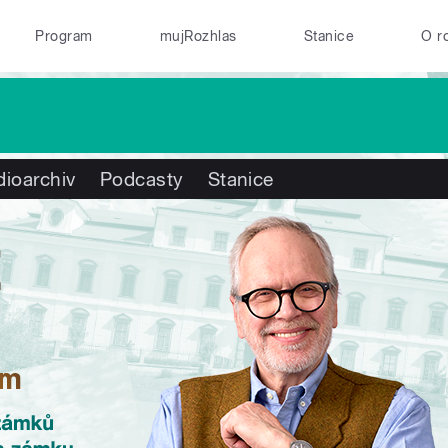
Program
mujRozhlas
Stanice
O r
ioarchiv
Podcasty
Stanice