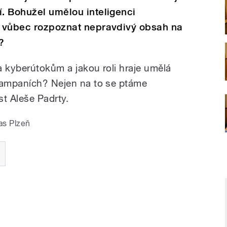
í. Bohužel umělou inteligenci
ze vůbec rozpoznat nepravdivý obsah na
?
a kyberútokům a jakou roli hraje umělá
 kampaních? Nejen na to se ptáme
t Aleše Padrty.
as Plzeň