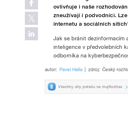
ovlivňuje i naše rozhodován
zneužívají i podvodníci. L
internetu a sociálních sítích
Jak se bránit dezinformacím 
inteligence v předvolebních
odborníka na kyberbezpečnos
autor:
Pavel Halla
|
zdroj:
Český rozhl
Všechny díly pořadu na mujRozhlas