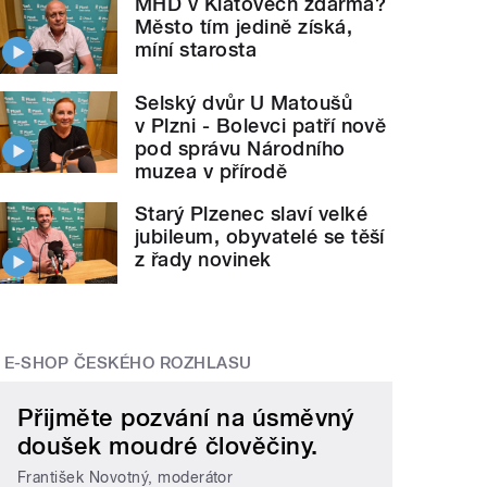
MHD v Klatovech zdarma?
Město tím jedině získá,
míní starosta
Selský dvůr U Matoušů
v Plzni - Bolevci patří nově
pod správu Národního
muzea v přírodě
Starý Plzenec slaví velké
jubileum, obyvatelé se těší
z řady novinek
E-SHOP ČESKÉHO ROZHLASU
Přijměte pozvání na úsměvný
doušek moudré člověčiny.
František Novotný, moderátor