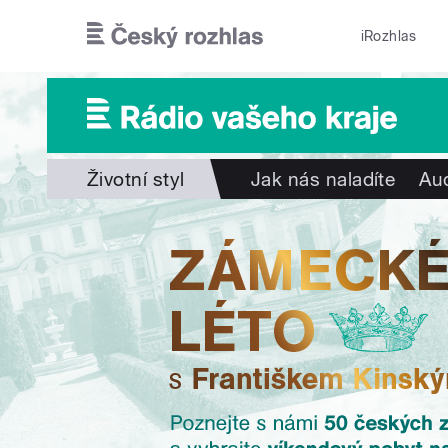
Přejít k hlavnímu obsahu
iRozhlas
Životní styl
Jak nás naladíte
Aud