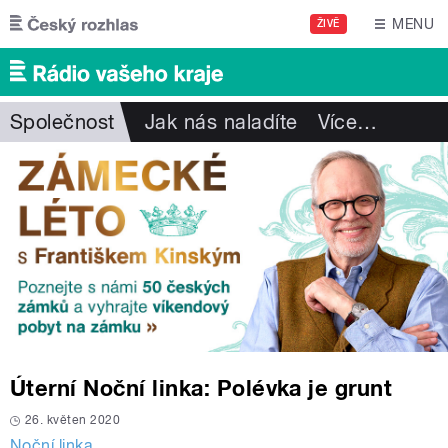
Přejít k hlavnímu obsahu
MENU
ŽIVĚ
Společnost
Jak nás naladíte
Více
…
Úterní Noční linka: Polévka je grunt
26. květen 2020
Noční linka