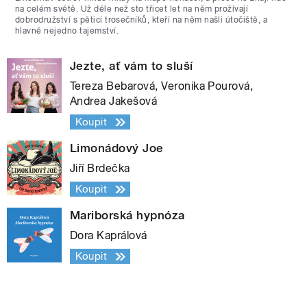
na celém světě. Už déle než sto třicet let na něm prožívají
dobrodružství s pěticí trosečníků, kteří na něm našli útočiště, a
hlavně nejedno tajemství.
Jezte, ať vám to sluší
Tereza Bebarová, Veronika Pourová,
Andrea Jakešová
Koupit
Limonádový Joe
Jiří Brdečka
Koupit
Mariborská hypnóza
Dora Kaprálová
Koupit