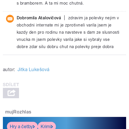
s bramborem. A ta mi moc chutná.
|
Dobromila Atalovičová
zdravim ja polevky nejim v
obchodni internate mi je zprotivneli varila jsem je
kazdy den pro rodinu na navsteve s dam ze slusnosti
vnucka m jsem polevky varila jake si vybraly vse
dobre zdar silu dobru chut na polevky preje dobra
autor:
Jitka Lukešová
mujRozhlas
Hry a četby
Krimi