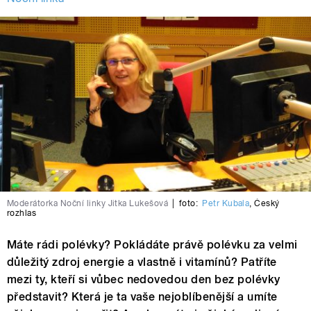
Moderátorka Noční linky Jitka Lukešová
|
foto:
Petr Kubala
,
Český
rozhlas
Máte rádi polévky? Pokládáte právě polévku za velmi
důležitý zdroj energie a vlastně i vitamínů? Patříte
mezi ty, kteří si vůbec nedovedou den bez polévky
představit? Která je ta vaše nejoblíbenější a umíte