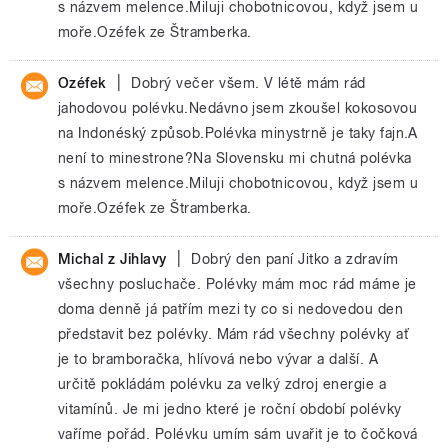
s názvem melence.Miluji chobotnicovou, když jsem u
moře.Ozéfek ze Štramberka.
|
Ozéfek
Dobrý večer všem. V létě mám rád
jahodovou polévku.Nedávno jsem zkoušel kokosovou
na Indonéský způsob.Polévka minystrně je taky fajn.A
není to minestrone?Na Slovensku mi chutná polévka
s názvem melence.Miluji chobotnicovou, když jsem u
moře.Ozéfek ze Štramberka.
|
Michal z Jihlavy
Dobrý den paní Jitko a zdravím
všechny posluchače. Polévky mám moc rád máme je
doma denně já patřím mezi ty co si nedovedou den
představit bez polévky. Mám rád všechny polévky ať
je to bramboračka, hlívová nebo vývar a další. A
určitě pokládám polévku za velký zdroj energie a
vitamínů. Je mi jedno které je roční období polévky
vaříme pořád. Polévku umím sám uvařit je to čočková