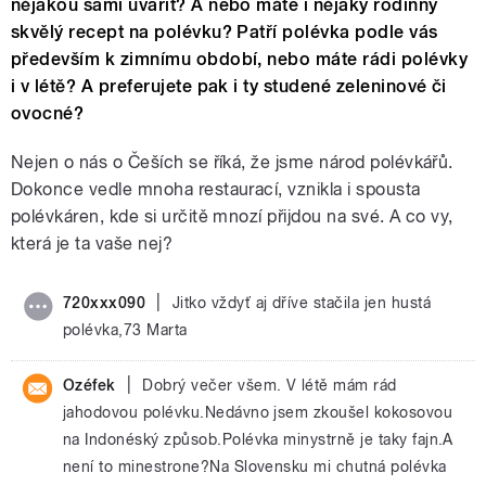
nějakou sami uvařit? A nebo máte i nějaký rodinný
skvělý recept na polévku? Patří polévka podle vás
především k zimnímu období, nebo máte rádi polévky
i v létě? A preferujete pak i ty studené zeleninové či
ovocné?
Nejen o nás o Češích se říká, že jsme národ polévkářů.
Dokonce vedle mnoha restaurací, vznikla i spousta
polévkáren, kde si určitě mnozí přijdou na své. A co vy,
která je ta vaše nej?
|
720xxx090
Jitko vždyť aj dříve stačila jen hustá
polévka,73 Marta
|
Ozéfek
Dobrý večer všem. V létě mám rád
jahodovou polévku.Nedávno jsem zkoušel kokosovou
na Indonéský způsob.Polévka minystrně je taky fajn.A
není to minestrone?Na Slovensku mi chutná polévka