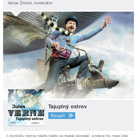
Václav Žmolík, moderátor
Tajuplný ostrov
Koupit
Lincolnův ostrov nikdo nikdy na mapě nenašel, a přece ho znají lidé