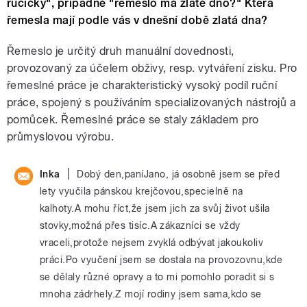
ručičky", případně "řemeslo má zlaté dno?" Která
řemesla mají podle vás v dnešní době zlatá dna?
Řemeslo je určitý druh manuální dovednosti,
provozovaný za účelem obživy, resp. vytváření zisku. Pro
řemeslné práce je charakteristický vysoký podíl ruční
práce, spojený s používáním specializovaných nástrojů a
pomůcek. Řemeslné práce se staly základem pro
průmyslovou výrobu.
|
Inka
Dobý den,paníJano, já osobně jsem se před
lety vyučila pánskou krejčovou,specielně na
kalhoty.A mohu říct,že jsem jich za svůj život ušila
stovky,možná přes tisíc.A zákazníci se vždy
vraceli,protože nejsem zvyklá odbývat jakoukoliv
práci.Po vyučení jsem se dostala na provozovnu,kde
se dělaly různé opravy a to mi pomohlo poradit si s
mnoha zádrhely.Z mojí rodiny jsem sama,kdo se