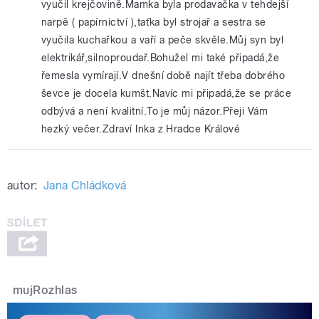
vyučil krejčovině.Mamka byla prodavačka v tehdejší
narpě ( papírnictví ),taťka byl strojař a sestra se
vyučila kuchařkou a vaří a peče skvěle.Můj syn byl
elektrikář,silnoproudař.Bohužel mi také připadá,že
řemesla vymírají.V dnešní době najít třeba dobrého
ševce je docela kumšt.Navíc mi připadá,že se práce
odbývá a není kvalitní.To je můj názor.Přeji Vám
hezký večer.Zdraví Inka z Hradce Králové
autor:
Jana Chládková
mujRozhlas