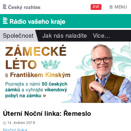
Přejít k hlavnímu obsahu
MENU
ŽIVĚ
Společnost
Jak nás naladíte
Více
…
Úterní Noční linka: Řemeslo
14. květen 2019
Noční linka