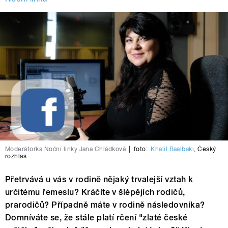
Moderátorka Noční linky Jana Chládková
|
foto:
Khalil Baalbaki
,
Český
rozhlas
Přetrvává u vás v rodině nějaký trvalejší vztah k
určitému řemeslu? Kráčíte v šlépějích rodičů,
prarodičů? Případně máte v rodině následovníka?
Domníváte se, že stále platí rčení "zlaté české