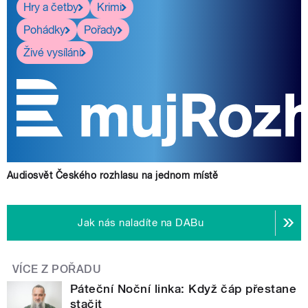
Hry a četby
Krimi
Pohádky
Pořady
Živé vysílání
Audiosvět Českého rozhlasu na jednom místě
Jak nás naladíte na DABu
VÍCE Z POŘADU
Páteční Noční linka: Když čáp přestane
stačit